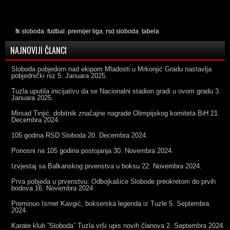
fk sloboda
,
fudbal
,
premijer liga
,
rsd sloboda
,
tabela
NAJNOVIJI ČLANCI
Sloboda pobjedom nad ekipom Mladosti u Mrkonjić Gradu nastavlja
pobjednički niz
5. Januara 2025.
Tuzla uputila inicijativu da se Nacionalni stadion gradi u ovom gradu
3.
Januara 2025.
Mirsad Tinjić, dobitnik značajne nagrade Olimpijskog komiteta BiH
21.
Decembra 2024.
105 godina RSD Sloboda
20. Decembra 2024.
Ponosni na 105 godina postojanja
30. Novembra 2024.
Izvjestaj sa Balkanskog prvenstva u boksu
22. Novembra 2024.
Prva pobjeda u prvenstvu: Odbojkašice Slobode preokretom do prvih
bodova
16. Novembra 2024.
Preminuo Ismet Kavgić, bokserska legenda iz Tuzle
5. Septembra
2024.
Karate klub ˝Sloboda˝ Tuzla vrši upis novih članova
2. Septembra 2024.