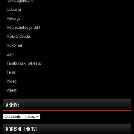
Nekategorisano
Odbojka
Plivanje
Reprezentacija BiH
RSD Sloboda
Rukomet
Šah
Tamburaški orkestar
Tenis
Video
Vijesti
ARHIVE
Arhive
KORISNI LINKOVI