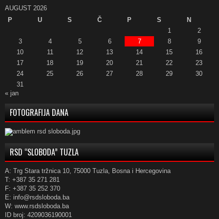
AUGUST 2026
P
U
S
Č
P
S
N
1
2
3
4
5
6
7
8
9
10
11
12
13
14
15
16
17
18
19
20
21
22
23
24
25
26
27
28
29
30
31
« jan
FOTOGRAFIJA DANA
RSD “SLOBODA” TUZLA
A: Trg Stara tržnica 10, 75000 Tuzla, Bosna i Hercegovina
T: +387 35 271 281
F: +387 35 252 370
E: info@rsdsloboda.ba
W: www.rsdsloboda.ba
ID broj: 4209036190001