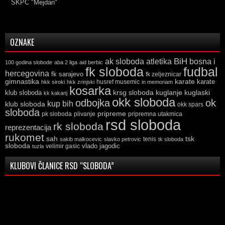
SKPC "Mejdan"
OZNAKE
ak sloboda
atletika
BiH
bosna i
100 godina slobode
aba 2 liga
aid berbic
fk sloboda
fudbal
hercegovina
fk sarajevo
fk zeljeznicar
gimnastika
karate
karate
husref musemic
hkk siroki
hkk zrinjski
in memoriam
kosarka
krsg sloboda
kuglaski
klub sloboda
kuglanje
kk kakanj
okk sloboda
odbojka
ok
kup bih
klub sloboda
okk spars
sloboda
pripreme
pk sloboda
plivanje
pripremna utakmica
rsd sloboda
rk sloboda
reprezentacija
rukomet
tsk
sah
sakib malkocevic
slavko petrovic
tenis
tk sloboda
sloboda
vlado jagodic
velimir gasic
tuzla
KLUBOVI ČLANICE RSD “SLOBODA”