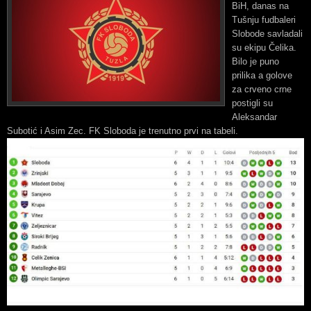
BiH, danas na
Tušnju fudbaleri
Slobode savladali
su ekipu Čelika.
Bilo je puno
prilika a golove
za crveno crne
postigli su
Aleksandar
Subotić i Asim Zec. FK Sloboda je trenutno prvi na tabeli.