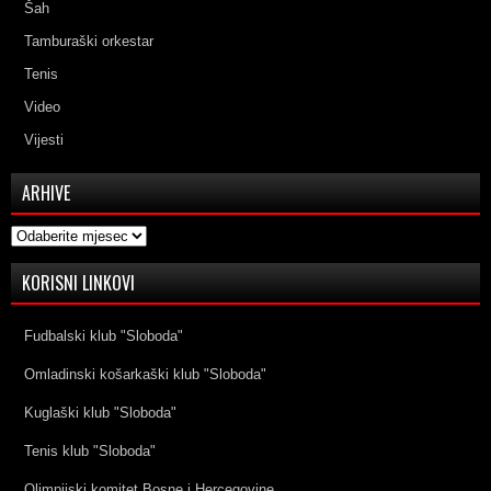
Šah
Tamburaški orkestar
Tenis
Video
Vijesti
ARHIVE
Arhive
KORISNI LINKOVI
Fudbalski klub "Sloboda"
Omladinski košarkaški klub "Sloboda"
Kuglaški klub "Sloboda"
Tenis klub "Sloboda"
Olimpijski komitet Bosne i Hercegovine