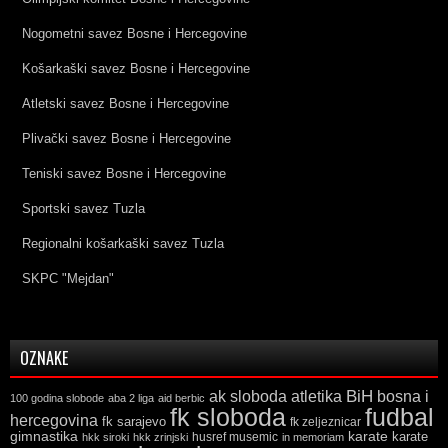
Nogometni savez Bosne i Hercegovine
Košarkaški savez Bosne i Hercegovine
Atletski savez Bosne i Hercegovine
Plivački savez Bosne i Hercegovine
Teniski savez Bosne i Hercegovine
Sportski savez Tuzla
Regionalni košarkaški savez Tuzla
SKPC "Mejdan"
OZNAKE
ak sloboda
atletika
BiH
bosna i
100 godina slobode
aba 2 liga
aid berbic
fk sloboda
fudbal
hercegovina
fk sarajevo
fk zeljeznicar
gimnastika
karate
karate
husref musemic
hkk siroki
hkk zrinjski
in memoriam