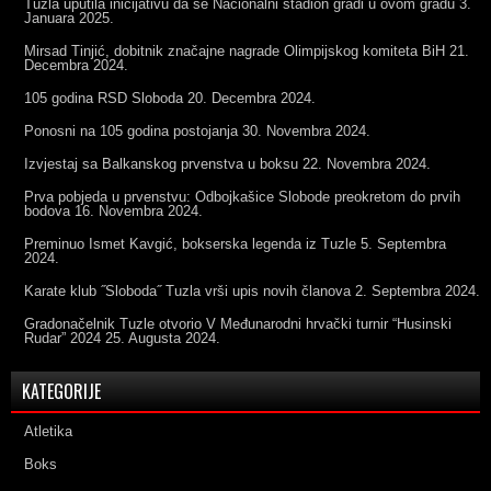
Tuzla uputila inicijativu da se Nacionalni stadion gradi u ovom gradu
3.
Januara 2025.
Mirsad Tinjić, dobitnik značajne nagrade Olimpijskog komiteta BiH
21.
Decembra 2024.
105 godina RSD Sloboda
20. Decembra 2024.
Ponosni na 105 godina postojanja
30. Novembra 2024.
Izvjestaj sa Balkanskog prvenstva u boksu
22. Novembra 2024.
Prva pobjeda u prvenstvu: Odbojkašice Slobode preokretom do prvih
bodova
16. Novembra 2024.
Preminuo Ismet Kavgić, bokserska legenda iz Tuzle
5. Septembra
2024.
Karate klub ˝Sloboda˝ Tuzla vrši upis novih članova
2. Septembra 2024.
Gradonačelnik Tuzle otvorio V Međunarodni hrvački turnir “Husinski
Rudar” 2024
25. Augusta 2024.
KATEGORIJE
Atletika
Boks