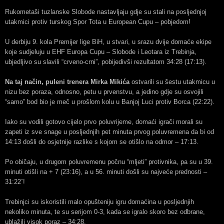
Rukometaši tuzlanske Slobode nastavljaju gdje su stali na posljednjoj
utakmici protiv turskog Spor Tota u European Cupu – pobjedom!
U derbiju 9. kola Premijer lige BiH, u stvari, u srazu dvije domaće ekipe
koje sudjeluju u EHF Europa Cupu – Slobode i Leotara iz Trebinja,
ubjedljivo su slavili “crveno-crni”, pobijedivši rezultatom 34:28 (17:13).
Na taj način, puleni trenera Mirka Mikića
ostvarili su šestu utakmicu u
nizu bez poraza, odnosno, petu u prvenstvu, a jedino gdje su osvojili
“samo” bod bio je meč u prošlom kolu u Banjoj Luci protiv Borca (22:22).
Iako su vodili gotovo cijelo prvo poluvrijeme, domaći igrači morali su
zapeti iz sve snage u posljednjih pet minuta prvog poluvremena da bi od
14:13 došli do osjetnije razlike s kojom se otišlo na odmor – 17:13.
Po običaju, u drugom poluvremenu počnu “mljeti” protivnika, pa su u 39.
minuti otišli na + 7 (23:16), a u 56. minuti došli su najveće prednosti –
31:22¨!
Trebinjci su iskoristili malo opušteniju igru domaćina u posljednjih
nekoliko minuta, te su serijom 0-3, kada se igralo skoro bez odbrane,
ublažili visok poraz – 34:28.