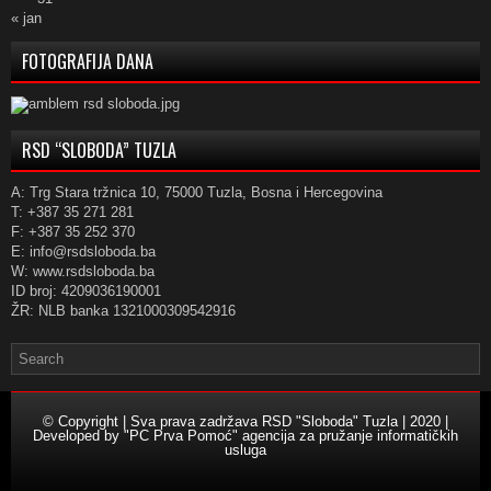
« jan
FOTOGRAFIJA DANA
RSD “SLOBODA” TUZLA
A: Trg Stara tržnica 10, 75000 Tuzla, Bosna i Hercegovina
T: +387 35 271 281
F: +387 35 252 370
E: info@rsdsloboda.ba
W: www.rsdsloboda.ba
ID broj: 4209036190001
ŽR: NLB banka 1321000309542916
© Copyright | Sva prava zadržava RSD "Sloboda" Tuzla | 2020 |
Developed by
"PC Prva Pomoć" agencija za pružanje informatičkih
usluga