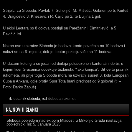
Strijelci za Slobodu: Pavlak 7, Suhonjić, M. Mišetić, Gabrieri po 5, Kurteš
4, Dragičević 3, Knežević i R. Čajić po 2, te Buljina 1 gol.
U ekipi Leotara po 8 golova postigli su Parežanin i Dimitrijević, a 5
Pavičić itd.
Nakon ove utakmice Sloboda je bodovni konto povećala na 10 bodova i
nalazi se na 6. mjestu, dok je Leotar poziciju više sa 11 bodova.
U idućem kolu igra se jedan od derbija polusezone i kantonalni derbi, u
kojem lider Gračanica dočekuje tuzlansku “laku konjicu”. Bit će to praznik
rukometa, ali prije toga Sloboda mora na uzvratni susret 3. kola European
Cupa u Ankaru, gdje protiv Spor Tota brani prednost od 9 golova! (tl –
Foto: Darko Zabuš)
rk leotar
,
rk sloboda
,
rsd sloboda
,
rukomet
NAJNOVIJI ČLANCI
Sloboda pobjedom nad ekipom Mladosti u Mrkonjić Gradu nastavlja
pobjednički niz
5. Januara 2025.