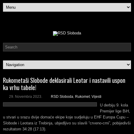
Rukometaši Slobode deklasirali Leotar i nastavili uspon
ka vrhu tabele!
29. Novembra 2023.
RSD Sloboda
,
Rukomet
,
Vijesti
U derbiju 9. kola
Premijer lige BiH,
u stvari u srazu dvije domaće ekipe koje sudjeluju u EHF Europa Cupu –
Slobode i Leotara iz Trebinja, ubjedljivo su slavili “crveno-crni”, pobijedivši
rezultatom 34:28 (17:13).