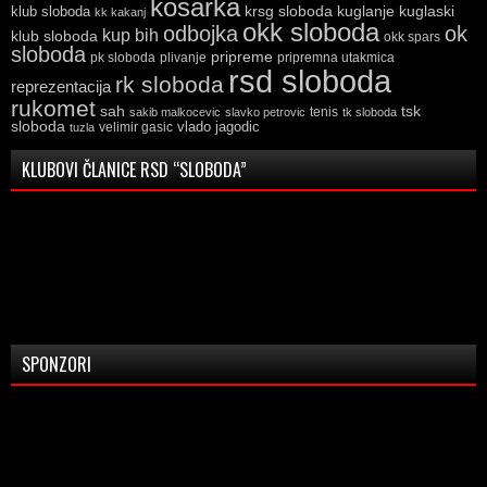
kosarka
krsg sloboda
kuglaski
klub sloboda
kuglanje
kk kakanj
okk sloboda
odbojka
ok
kup bih
klub sloboda
okk spars
sloboda
pripreme
pk sloboda
plivanje
pripremna utakmica
rsd sloboda
rk sloboda
reprezentacija
rukomet
tsk
sah
sakib malkocevic
slavko petrovic
tenis
tk sloboda
sloboda
vlado jagodic
velimir gasic
tuzla
KLUBOVI ČLANICE RSD “SLOBODA”
SPONZORI