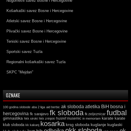
Nogometni savez Bosne i Hercegovine
Košarkaški savez Bosne i Hercegovine
Atletski savez Bosne i Hercegovine
Plivački savez Bosne i Hercegovine
Teniski savez Bosne i Hercegovine
Sportski savez Tuzla
Regionalni košarkaški savez Tuzla
SKPC "Mejdan"
OZNAKE
ak sloboda
atletika
BiH
bosna i
100 godina slobode
aba 2 liga
aid berbic
fk sloboda
fudbal
hercegovina
fk sarajevo
fk zeljeznicar
gimnastika
karate
karate
husref musemic
hkk siroki
hkk zrinjski
in memoriam
kosarka
krsg sloboda
kuglaski
klub sloboda
kuglanje
kk kakanj
okk sloboda
odbojka
ok