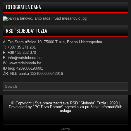
FOTOGRAFIJA DANA
RSD “SLOBODA” TUZLA
A: Trg Stara tržnica 10, 75000 Tuzla, Bosna i Hercegovina
T: +387 35 271 281
F: +387 35 252 370
E: info@rsdsloboda.ba
W: www.rsdsloboda.ba
ID broj: 4209036190001
ŽR: NLB banka 1321000309542916
© Copyright | Sva prava zadržava RSD "Sloboda" Tuzla | 2020 |
Developed by
"PC Prva Pomoć" agencija za pružanje informatičkih
usluga
| Array