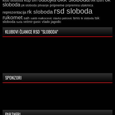
kup bih
klub sloboda
okk spars
sloboda
pripreme
pk sloboda
plivanje
pripremna utakmica
rsd sloboda
rk sloboda
reprezentacija
rukomet
tsk
sah
sakib malkocevic
slavko petrovic
tenis
tk sloboda
sloboda
vlado jagodic
velimir gasic
tuzla
KLUBOVI ČLANICE RSD “SLOBODA”
SPONZORI
PARTNERI