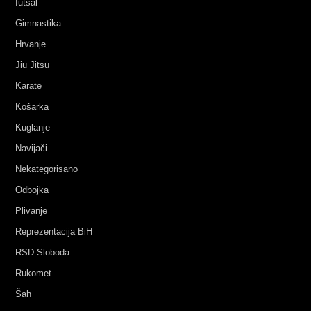
futsal
Gimnastika
Hrvanje
Jiu Jitsu
Karate
Košarka
Kuglanje
Navijači
Nekategorisano
Odbojka
Plivanje
Reprezentacija BiH
RSD Sloboda
Rukomet
Šah