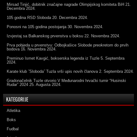
Mirsad Tinjić, dobitnik značajne nagrade Olimpijskog komiteta BiH
21.
Decembra 2024.
105 godina RSD Sloboda
20. Decembra 2024.
Ponosni na 105 godina postojanja
30. Novembra 2024.
Izvjestaj sa Balkanskog prvenstva u boksu
22. Novembra 2024.
Prva pobjeda u prvenstvu: Odbojkašice Slobode preokretom do prvih
bodova
16. Novembra 2024.
Preminuo Ismet Kavgić, bokserska legenda iz Tuzle
5. Septembra
2024.
Karate klub ˝Sloboda˝ Tuzla vrši upis novih članova
2. Septembra 2024.
Gradonačelnik Tuzle otvorio V Međunarodni hrvački turnir “Husinski
Rudar” 2024
25. Augusta 2024.
KATEGORIJE
Atletika
Boks
Fudbal