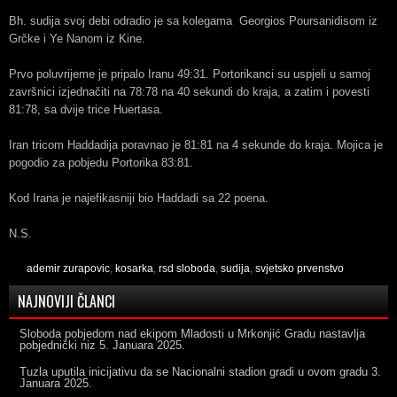
Bh. sudija svoj debi odradio je sa kolegama Georgios Poursanidisom iz
Grčke i Ye Nanom iz Kine.
Prvo poluvrijeme je pripalo Iranu 49:31. Portorikanci su uspjeli u samoj
završnici izjednačiti na 78:78 na 40 sekundi do kraja, a zatim i povesti
81:78, sa dvije trice Huertasa.
Iran tricom Haddadija poravnao je 81:81 na 4 sekunde do kraja. Mojica je
pogodio za pobjedu Portorika 83:81.
Kod Irana je najefikasniji bio Haddadi sa 22 poena.
N.S.
ademir zurapovic
,
kosarka
,
rsd sloboda
,
sudija
,
svjetsko prvenstvo
NAJNOVIJI ČLANCI
Sloboda pobjedom nad ekipom Mladosti u Mrkonjić Gradu nastavlja
pobjednički niz
5. Januara 2025.
Tuzla uputila inicijativu da se Nacionalni stadion gradi u ovom gradu
3.
Januara 2025.