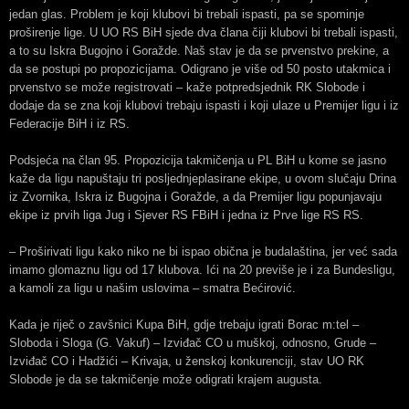
jedan glas. Problem je koji klubovi bi trebali ispasti, pa se spominje
proširenje lige. U UO RS BiH sjede dva člana čiji klubovi bi trebali ispasti,
a to su Iskra Bugojno i Goražde. Naš stav je da se prvenstvo prekine, a
da se postupi po propozicijama. Odigrano je više od 50 posto utakmica i
prvenstvo se može registrovati – kaže potpredsjednik RK Slobode i
dodaje da se zna koji klubovi trebaju ispasti i koji ulaze u Premijer ligu i iz
Federacije BiH i iz RS.
Podsjeća na član 95. Propozicija takmičenja u PL BiH u kome se jasno
kaže da ligu napuštaju tri posljednjeplasirane ekipe, u ovom slučaju Drina
iz Zvornika, Iskra iz Bugojna i Goražde, a da Premijer ligu popunjavaju
ekipe iz prvih liga Jug i Sjever RS FBiH i jedna iz Prve lige RS RS.
– Proširivati ligu kako niko ne bi ispao obična je budalaština, jer već sada
imamo glomaznu ligu od 17 klubova. Ići na 20 previše je i za Bundesligu,
a kamoli za ligu u našim uslovima – smatra Bećirović.
Kada je riječ o zavšnici Kupa BiH, gdje trebaju igrati Borac m:tel –
Sloboda i Sloga (G. Vakuf) – Izviđač CO u muškoj, odnosno, Grude –
Izviđač CO i Hadžići – Krivaja, u ženskoj konkurenciji, stav UO RK
Slobode je da se takmičenje može odigrati krajem augusta.