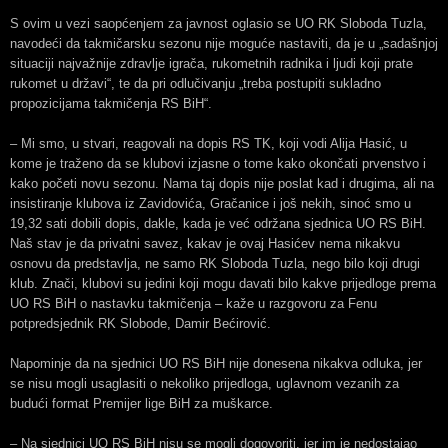
S ovim u vezi saopćenjem za javnost oglasio se UO RK Sloboda Tuzla,
navodeći da takmičarsku sezonu nije moguće nastaviti, da je u „sadašnjoj
situaciji najvažnije zdravlje igrača, rukometnih radnika i ljudi koji prate
rukomet u državi“, te da pri odlučivanju „treba postupiti sukladno
propozicijama takmičenja RS BiH“.
– Mi smo, u stvari, reagovali na dopis RS TK, koji vodi Alija Hasić, u
kome je traženo da se klubovi izjasne o tome kako okončati prvenstvo i
kako početi novu sezonu. Nama taj dopis nije poslat kad i drugima, ali na
insistiranje klubova iz Zavidovića, Gračanice i još nekih, sinoć smo u
19,32 sati dobili dopis, dakle, kada je već održana sjednica UO RS BiH.
Naš stav je da privatni savez, kakav je ovaj Hasićev nema nikakvu
osnovu da predstavlja, ne samo RK Sloboda Tuzla, nego bilo koji drugi
klub. Znači, klubovi su jedini koji mogu davati bilo kakve prijedloge prema
UO RS BiH o nastavku takmičenja – kaže u razgovoru za Fenu
potpredsjednik RK Slobode, Damir Bećirović.
Napominje da na sjednici UO RS BiH nije donesena nikakva odluka, jer
se nisu mogli usaglasiti o nekoliko prijedloga, uglavnom vezanih za
budući format Premijer lige BiH za muškarce.
– Na sjednici UO RS BiH nisu se mogli dogovoriti, jer im je nedostajao