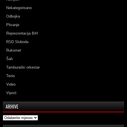
Nekategorisano
Odbojka
Plivanje
Reprezentacija BiH
RSD Sloboda
Rukomet
Šah
Tamburaški orkestar
Tenis
Video
Vijesti
ARHIVE
Arhive