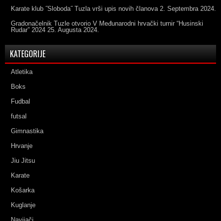
Karate klub ˝Sloboda˝ Tuzla vrši upis novih članova
2. Septembra 2024.
Gradonačelnik Tuzle otvorio V Međunarodni hrvački turnir “Husinski
Rudar” 2024
25. Augusta 2024.
KATEGORIJE
Atletika
Boks
Fudbal
futsal
Gimnastika
Hrvanje
Jiu Jitsu
Karate
Košarka
Kuglanje
Navijači