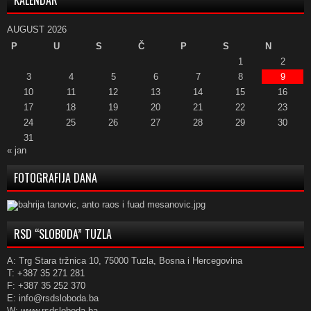
KALENDAR
AUGUST 2026
P
U
S
Č
P
S
N
1
2
3
4
5
6
7
8
9
10
11
12
13
14
15
16
17
18
19
20
21
22
23
24
25
26
27
28
29
30
31
« jan
FOTOGRAFIJA DANA
RSD “SLOBODA” TUZLA
A: Trg Stara tržnica 10, 75000 Tuzla, Bosna i Hercegovina
T: +387 35 271 281
F: +387 35 252 370
E: info@rsdsloboda.ba
W: www.rsdsloboda.ba