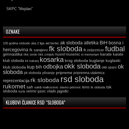
SKPC "Mejdan"
OZNAKE
ak sloboda
atletika
BiH
bosna i
100 godina slobode
aba 2 liga
aid berbic
fk sloboda
fudbal
hercegovina
fk sarajevo
fk zeljeznicar
gimnastika
karate
karate
husref musemic
hkk siroki
hkk zrinjski
in memoriam
kosarka
krsg sloboda
kuglaski
klub sloboda
kuglanje
kk kakanj
okk sloboda
odbojka
ok
kup bih
klub sloboda
okk spars
sloboda
pripreme
pk sloboda
plivanje
pripremna utakmica
rsd sloboda
rk sloboda
reprezentacija
rukomet
tsk
sah
sakib malkocevic
slavko petrovic
tenis
tk sloboda
sloboda
vlado jagodic
velimir gasic
tuzla
KLUBOVI ČLANICE RSD “SLOBODA”