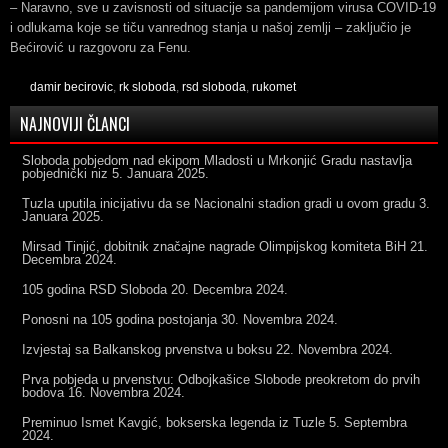
– Naravno, sve u zavisnosti od situacije sa pandemijom virusa COVID-19
i odlukama koje se tiču vanrednog stanja u našoj zemlji – zaključio je
Bećirović u razgovoru za Fenu.
damir becirovic
,
rk sloboda
,
rsd sloboda
,
rukomet
NAJNOVIJI ČLANCI
Sloboda pobjedom nad ekipom Mladosti u Mrkonjić Gradu nastavlja
pobjednički niz
5. Januara 2025.
Tuzla uputila inicijativu da se Nacionalni stadion gradi u ovom gradu
3.
Januara 2025.
Mirsad Tinjić, dobitnik značajne nagrade Olimpijskog komiteta BiH
21.
Decembra 2024.
105 godina RSD Sloboda
20. Decembra 2024.
Ponosni na 105 godina postojanja
30. Novembra 2024.
Izvjestaj sa Balkanskog prvenstva u boksu
22. Novembra 2024.
Prva pobjeda u prvenstvu: Odbojkašice Slobode preokretom do prvih
bodova
16. Novembra 2024.
Preminuo Ismet Kavgić, bokserska legenda iz Tuzle
5. Septembra
2024.