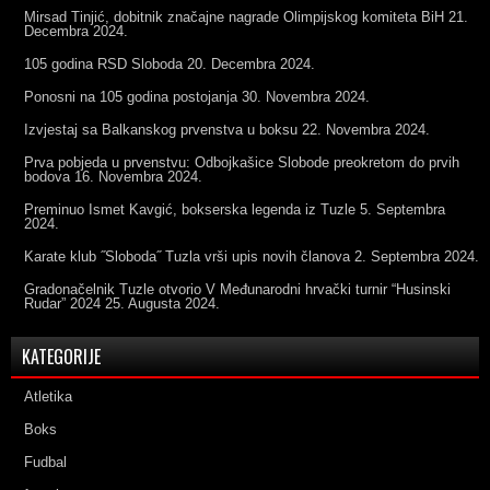
Mirsad Tinjić, dobitnik značajne nagrade Olimpijskog komiteta BiH
21.
Decembra 2024.
105 godina RSD Sloboda
20. Decembra 2024.
Ponosni na 105 godina postojanja
30. Novembra 2024.
Izvjestaj sa Balkanskog prvenstva u boksu
22. Novembra 2024.
Prva pobjeda u prvenstvu: Odbojkašice Slobode preokretom do prvih
bodova
16. Novembra 2024.
Preminuo Ismet Kavgić, bokserska legenda iz Tuzle
5. Septembra
2024.
Karate klub ˝Sloboda˝ Tuzla vrši upis novih članova
2. Septembra 2024.
Gradonačelnik Tuzle otvorio V Međunarodni hrvački turnir “Husinski
Rudar” 2024
25. Augusta 2024.
KATEGORIJE
Atletika
Boks
Fudbal