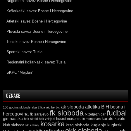
Nogometni savez Bosne i Hercegovine
Košarkaški savez Bosne i Hercegovine
Atletski savez Bosne i Hercegovine
Plivački savez Bosne i Hercegovine
Teniski savez Bosne i Hercegovine
Sportski savez Tuzla
Regionalni košarkaški savez Tuzla
SKPC "Mejdan"
OZNAKE
ak sloboda
atletika
BiH
bosna i
100 godina slobode
aba 2 liga
aid berbic
fk sloboda
fudbal
hercegovina
fk sarajevo
fk zeljeznicar
gimnastika
karate
karate
husref musemic
hkk siroki
hkk zrinjski
in memoriam
kosarka
krsg sloboda
kuglaski
klub sloboda
kuglanje
kk kakanj
okk sloboda
odbojka
ok