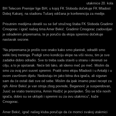
utakmice 20. kola
BH Telecom Premijer lige BiH, u kojoj FK Sloboda dočekuje FK Mladost
Doboj Kakanj, na stadionu Tušanj održana je konferencija za medije.
Prisutnim medijima obratili su se šef stručnog štaba FK Sloboda Gradimir
Crnogorac i igrač našeg tima Amer Bekić. Gradimir Crnogorac zadovoljan
je odrađenim pripremama, te je poručio da ekipa spremno dočekuje
nastavak sezone.
“Na pripremama je prošlo sve onako kako smo planirali, odradili smo
veliki broj treninga. Podigli smo kondiciju ekipe na viši nivou, tim je sve
zadatke dobro odradio. Sve to treba sada staviti u stranu i okrenuti se
cilju, a to je opstanak. Neće biti lako, ali idemo meč po meč. Mislim da
smo za ovaj prvi susret spremni. Pratili smo ekipu Mladosti i u Antaliji i u
ovom završnom dijelu. Nedostaju im jako bitna dva igrača, ali siguran
sam da će ostali dati sve od sebe. Mislim da ipak imamo pravi recept za
njih. Almir Bekić je van stroja zbog povrede, Beganović je suspendovan,
Jusić se vratio treninzima, Armin Hodžić je povrijeđen. Što se tiče novih
igrača, dobro su se uklopili i spremni su za ovu utakmicu”, kaže
Crnogorac.
Amer Bekić, igrač našeg kluba poručuje da će momci svakoj utakmici