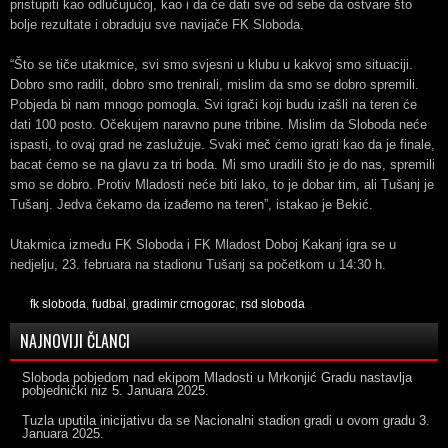
pristupiti kao odlučujućoj, kao i da će dati sve od sebe da ostvare što
bolje rezultate i obraduju sve navijače FK Sloboda.
“Što se tiče utakmice, svi smo svjesni u klubu u kakvoj smo situaciji.
Dobro smo radili, dobro smo trenirali, mislim da smo se dobro spremili.
Pobjeda bi nam mnogo pomogla. Svi igrači koji budu izašli na teren će
dati 100 posto. Očekujem naravno pune tribine. Mislim da Sloboda neće
ispasti, to ovaj grad ne zaslužuje. Svaki meč ćemo igrati kao da je finale,
bacat ćemo se na glavu za tri boda. Mi smo uradili što je do nas, spremili
smo se dobro. Protiv Mladosti neće biti lako, to je dobar tim, ali Tušanj je
Tušanj. Jedva čekamo da izađemo na teren”, istakao je Bekić.
Utakmica između FK Sloboda i FK Mladost Doboj Kakanj igra se u
nedjelju, 23. februara na stadionu Tušanj sa početkom u 14:30 h.
fk sloboda
,
fudbal
,
gradimir crnogorac
,
rsd sloboda
NAJNOVIJI ČLANCI
Sloboda pobjedom nad ekipom Mladosti u Mrkonjić Gradu nastavlja
pobjednički niz
5. Januara 2025.
Tuzla uputila inicijativu da se Nacionalni stadion gradi u ovom gradu
3.
Januara 2025.