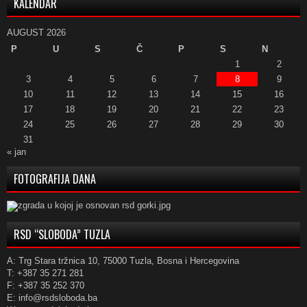
KALENDAR
AUGUST 2026
P
U
S
Č
P
S
N
1
2
3
4
5
6
7
8
9
10
11
12
13
14
15
16
17
18
19
20
21
22
23
24
25
26
27
28
29
30
31
« jan
FOTOGRAFIJA DANA
RSD “SLOBODA” TUZLA
A: Trg Stara tržnica 10, 75000 Tuzla, Bosna i Hercegovina
T: +387 35 271 281
F: +387 35 252 370
E: info@rsdsloboda.ba