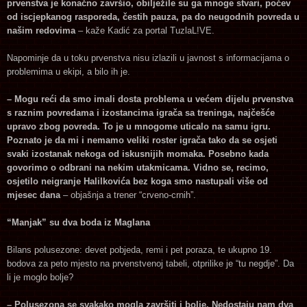
prvenstva je konačno završio, obilježile su ga mnoge stvari, počev
od iscjepkanog rasporeda, čestih pauza, pa do neugodnih povreda u
našim redovima
– kaže Kadić za portal TuzlaL!VE.
Napominje da u toku prvenstva nisu izlazili u javnost s informacijama o
problemima u ekipi, a bilo ih je.
– Mogu reći da smo imali dosta problema u većem dijelu prvenstva
s raznim povredama i izostancima igrača sa treninga, najčešće
upravo zbog povreda. To je u mnogome uticalo na samu igru.
Poznato je da mi i nemamo veliki roster igrača tako da se osjeti
svaki izostanak nekoga od iskusnijih momaka. Posebno kada
govorimo o odbrani na nekim utakmicama. Vidno se, recimo,
osjetilo neigranje Halilkovića bez koga smo nastupali više od
mjesec dana
– objašnja a trener “crveno-crnih”.
“Manjak” su dva boda iz Maglana
Bilans polusezone: devet pobjeda, remi i pet poraza, te ukupno 19.
bodova za peto mjesto na prvenstvenoj tabeli, otprilike je “tu negdje”. Da
li je moglo bolje?
– Polusezona se svakako mogla završiti i bolje. Nedostaju nam dva