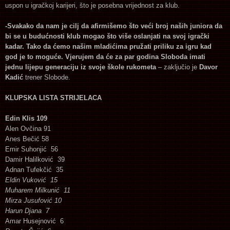
uspon u igračkoj karijeri, što je posebna vrijednost za klub.
-Svakako da nam je cilj da afirmišemo što veći broj naših juniora da
bi se u budućnosti klub mogao što više oslanjati na svoj igrački
kadar. Tako da ćemo našim mladićima pružati priliku za igru kad
god je to moguće. Vjerujem da će za par godina Sloboda imati
jednu lijepu generaciju iz svoje škole rukometa
– zaključio je
Davor
Kadić
trener Slobode.
KLUPSKA LISTA STRIJELACA
Edin Klis 109
Alen Ovčina 91
Anes Bečić 58
Emir Suhonjić 56
Damir Halilković 39
Adnan Tufekčić 35
Eldin Vuković 15
Muharem Milkunić 11
Mirza Jusufović 10
Harun Djana 7
Amar Husejnović 6