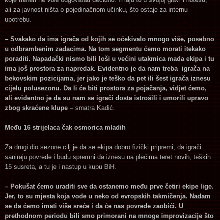
ali za javnost ništa o pojedinačnom učinku, što ostaje za internu
upotrebu.
– Svakako da ima igrača od kojih se očekivalo mnogo više, posebno
u odbrambenim zadacima. Na tom segmentu ćemo morati itekako
poraditi. Napadački nismo bili loši u većini utakmica mada ekipa i tu
ima još prostora za napredak. Evidentno je da nam treba igrača na
bekovskim pozicijama, jer jako je teško da pet ili šest igrača iznesu
cijelu polusezonu. Da li će biti prostora za pojačanja, vidjet ćemo,
ali evidentno je da su nam se igrači dosta istrošili i umorili upravo
zbog skraćene klupe
– smatra Kadić.
Među 16 strijelaca čak osmorica mladih
Za drugi dio sezone cilj je da se ekipa dobro fizički pripremi, da igrači
saniraju povrede i budu spremni da iznesu na plećima teret novih, teških
15 susreta, a tu je i nastup u kupu BiH.
– Pokušat ćemo uraditi sve da ostanemo među prve četiri ekipe lige.
Jer, to su mjesta koja vode u neko od evropskih takmičenja. Nadam
se da ćemo imati više sreće i da će nas povrede zaobići. U
prethodnom periodu bili smo primorani na mnoge improvizacije što