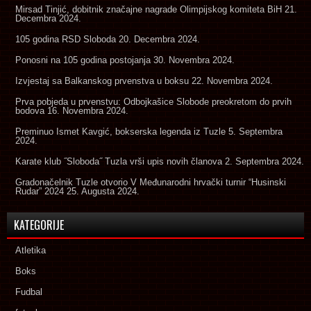
Mirsad Tinjić, dobitnik značajne nagrade Olimpijskog komiteta BiH
21.
Decembra 2024.
105 godina RSD Sloboda
20. Decembra 2024.
Ponosni na 105 godina postojanja
30. Novembra 2024.
Izvjestaj sa Balkanskog prvenstva u boksu
22. Novembra 2024.
Prva pobjeda u prvenstvu: Odbojkašice Slobode preokretom do prvih
bodova
16. Novembra 2024.
Preminuo Ismet Kavgić, bokserska legenda iz Tuzle
5. Septembra
2024.
Karate klub ˝Sloboda˝ Tuzla vrši upis novih članova
2. Septembra 2024.
Gradonačelnik Tuzle otvorio V Međunarodni hrvački turnir “Husinski
Rudar” 2024
25. Augusta 2024.
KATEGORIJE
Atletika
Boks
Fudbal