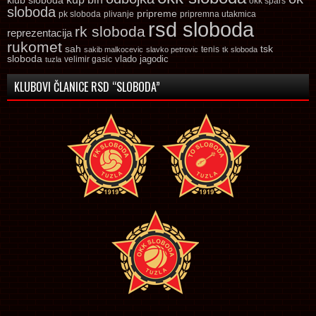
klub sloboda
okk spars
sloboda
pripreme
pk sloboda
plivanje
pripremna utakmica
rsd sloboda
rk sloboda
reprezentacija
rukomet
tsk
sah
sakib malkocevic
slavko petrovic
tenis
tk sloboda
sloboda
vlado jagodic
velimir gasic
tuzla
KLUBOVI ČLANICE RSD “SLOBODA”