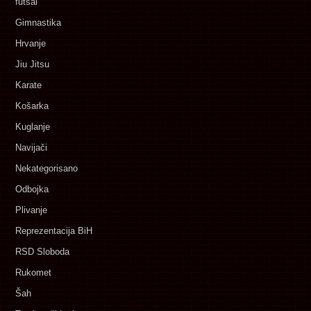
futsal
Gimnastika
Hrvanje
Jiu Jitsu
Karate
Košarka
Kuglanje
Navijači
Nekategorisano
Odbojka
Plivanje
Reprezentacija BiH
RSD Sloboda
Rukomet
Šah