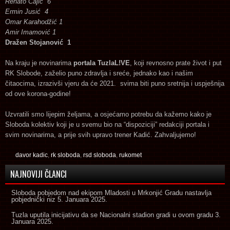
Renato Čajić 6
Ermin Jusić 4
Omar Karahodžić 1
Amir Imamović 1
Dražen Stojanović 1
Na kraju je novinarima
portala TuzlaL!VE
, koji revnosno prate život i put
RK Slobode, zaželio puno zdravlja i sreće, jednako kao i našim
čitaocima, izrazivši vjeru da će 2021. svima biti puno sretnija i uspješnija
od ove korona-godine!
Uzvratili smo lijepim željama, a osjećamo potrebu da kažemo kako je
Sloboda kolektiv koji je u svemu bio na “dispoziciji” redakciji portala i
svim novinarima, a prije svih upravo trener Kadić. Zahvaljujemo!
davor kadic
,
rk sloboda
,
rsd sloboda
,
rukomet
NAJNOVIJI ČLANCI
Sloboda pobjedom nad ekipom Mladosti u Mrkonjić Gradu nastavlja
pobjednički niz
5. Januara 2025.
Tuzla uputila inicijativu da se Nacionalni stadion gradi u ovom gradu
3.
Januara 2025.