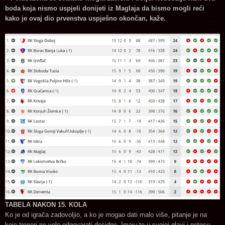
boda koja nismo uspjeli donijeti iz Maglaja da bismo mogli reći
kako je ovaj dio prvenstva uspješno okončan, kaže.
TABELA NAKON 15. KOLA
Ko je od igrača zadovoljio, a ko je mogao dati malo više, pitanje je na
koje treneri ne vole odgovarati decidno. Imaju to u svojoj glavi i notesu,