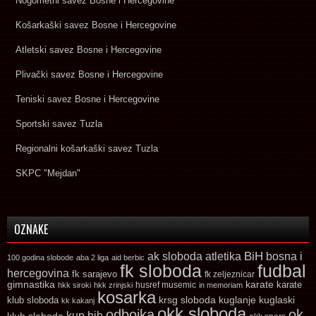
Nogometni savez Bosne i Hercegovine
Košarkaški savez Bosne i Hercegovine
Atletski savez Bosne i Hercegovine
Plivački savez Bosne i Hercegovine
Teniski savez Bosne i Hercegovine
Sportski savez Tuzla
Regionalni košarkaški savez Tuzla
SKPC "Mejdan"
OZNAKE
ak sloboda
atletika
BiH
bosna i
100 godina slobode
aba 2 liga
aid berbic
fk sloboda
fudbal
hercegovina
fk sarajevo
fk zeljeznicar
gimnastika
karate
karate
husref musemic
hkk siroki
hkk zrinjski
in memoriam
kosarka
krsg sloboda
kuglaski
klub sloboda
kuglanje
kk kakanj
okk sloboda
odbojka
ok
kup bih