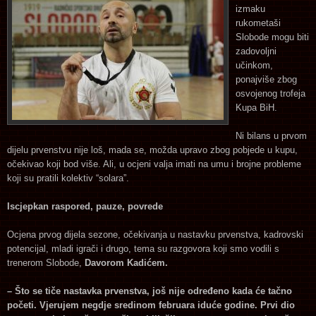
izmaku
rukometaši
Slobode mogu biti
zadovoljni
učinkom,
ponajviše zbog
osvojenog trofeja
Kupa BiH.
Ni bilans u prvom
dijelu prvenstvu nije loš, mada se, možda upravo zbog pobjede u kupu,
očekivao koji bod više. Ali, u ocjeni valja imati na umu i brojne probleme
koji su pratili kolektiv “solara”.
Iscjepkan raspored, pauze, povrede
Ocjena prvog dijela sezone, očekivanja u nastavku prvenstva, kadrovski
potencijal, mladi igrači i drugo, tema su razgovora koji smo vodili s
trenerom Slobode,
Davorom Kadićem.
– Što se tiče nastavka prvenstva, još nije određeno kada će tačno
početi. Vjerujem negdje sredinom februara iduće godine. Prvi dio