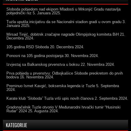
Sloboda pobjedom nad ekipom Mladosti u Mrkonjić Gradu nastavlja
pobjednički niz
5. Januara 2025.
Tuzla uputila inicijativu da se Nacionalni stadion gradi u ovom gradu
3.
Januara 2025.
Mirsad Tinjić, dobitnik značajne nagrade Olimpijskog komiteta BiH
21.
Decembra 2024.
105 godina RSD Sloboda
20. Decembra 2024.
Ponosni na 105 godina postojanja
30. Novembra 2024.
Izvjestaj sa Balkanskog prvenstva u boksu
22. Novembra 2024.
Prva pobjeda u prvenstvu: Odbojkašice Slobode preokretom do prvih
bodova
16. Novembra 2024.
Preminuo Ismet Kavgić, bokserska legenda iz Tuzle
5. Septembra
2024.
Karate klub ˝Sloboda˝ Tuzla vrši upis novih članova
2. Septembra 2024.
Gradonačelnik Tuzle otvorio V Međunarodni hrvački turnir “Husinski
Rudar” 2024
25. Augusta 2024.
KATEGORIJE