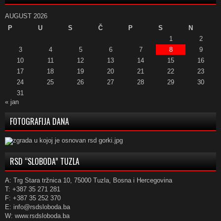
AUGUST 2026
P
U
S
Č
P
S
N
1
2
3
4
5
6
7
8
9
10
11
12
13
14
15
16
17
18
19
20
21
22
23
24
25
26
27
28
29
30
31
« jan
FOTOGRAFIJA DANA
RSD “SLOBODA” TUZLA
A: Trg Stara tržnica 10, 75000 Tuzla, Bosna i Hercegovina
T: +387 35 271 281
F: +387 35 252 370
E: info@rsdsloboda.ba
W: www.rsdsloboda.ba