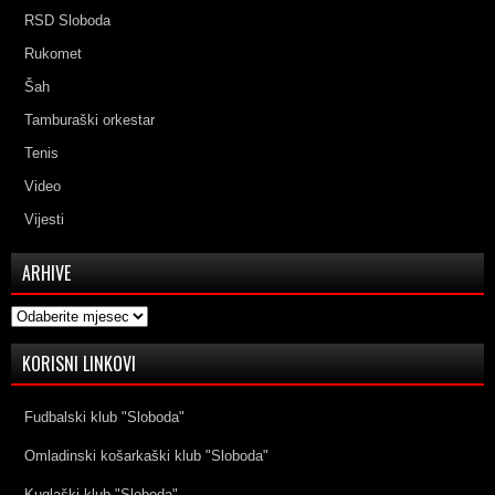
RSD Sloboda
Rukomet
Šah
Tamburaški orkestar
Tenis
Video
Vijesti
ARHIVE
Arhive
KORISNI LINKOVI
Fudbalski klub "Sloboda"
Omladinski košarkaški klub "Sloboda"
Kuglaški klub "Sloboda"