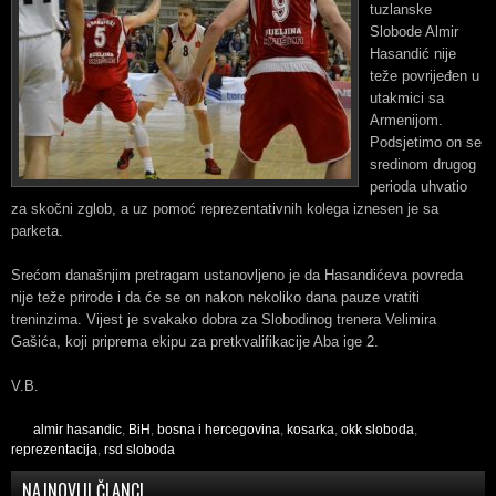
tuzlanske
Slobode Almir
Hasandić nije
teže povrijeđen u
utakmici sa
Armenijom.
Podsjetimo on se
sredinom drugog
perioda uhvatio
za skočni zglob, a uz pomoć reprezentativnih kolega iznesen je sa
parketa.
Srećom današnjim pretragam ustanovljeno je da Hasandićeva povreda
nije teže prirode i da će se on nakon nekoliko dana pauze vratiti
treninzima. Vijest je svakako dobra za Slobodinog trenera Velimira
Gašića, koji priprema ekipu za pretkvalifikacije Aba ige 2.
V.B.
almir hasandic
,
BiH
,
bosna i hercegovina
,
kosarka
,
okk sloboda
,
reprezentacija
,
rsd sloboda
NAJNOVIJI ČLANCI