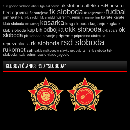
ak sloboda
atletika
BiH
bosna i
100 godina slobode
aba 2 liga
aid berbic
fk sloboda
fudbal
hercegovina
fk sarajevo
fk zeljeznicar
gimnastika
karate
karate
husref musemic
hkk siroki
hkk zrinjski
in memoriam
kosarka
krsg sloboda
kuglaski
klub sloboda
kuglanje
kk kakanj
okk sloboda
odbojka
ok
kup bih
klub sloboda
okk spars
sloboda
pripreme
pk sloboda
plivanje
pripremna utakmica
rsd sloboda
rk sloboda
reprezentacija
rukomet
tsk
sah
sakib malkocevic
slavko petrovic
tenis
tk sloboda
sloboda
vlado jagodic
velimir gasic
tuzla
KLUBOVI ČLANICE RSD “SLOBODA”