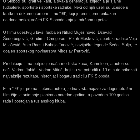
U Slobodi su igrali velikani, a svaka generacija iznjedrila je sjajne
fudbalere, sportiste i sportske radnike. Neki od njih uzeli su učešće u
kratkom dokumentarnom filmu “99”, koji je premijerno prikazan
na donatorskoj večeri FK Sloboda koja je održana u petak.
U filmu učestvuju bivši fudbaleri Nihad Mujezinović, Dževad
Šećerbegović, Gradimir Crnogorac i Rizah Mešković, sportski radnici Vojo
Milošević, Anto Raos i Bahrija Tanović, navijačke legende Šećo i Suljo, te
doajen sportskog novinarstva Miroslav Petrović.
Produkciju filma potpisuje naša medijska kuća, Kameleon, a autori su
naši Vedran Jahić i Vedran Mitrić, koji su se potrudili u 19 minuta prikazati
najvažnije rezultate, historijat i bogatu tradiciju FK Sloboda.
Film “99” je, prema riječima autora, jedna vrsta najave za dugometražni
film čije je snimanje planirano naredne godine, a povodom 100 godina
rada i postojanja tuzlanskog kluba.