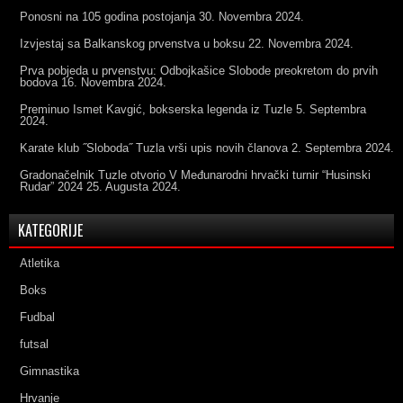
Ponosni na 105 godina postojanja
30. Novembra 2024.
Izvjestaj sa Balkanskog prvenstva u boksu
22. Novembra 2024.
Prva pobjeda u prvenstvu: Odbojkašice Slobode preokretom do prvih
bodova
16. Novembra 2024.
Preminuo Ismet Kavgić, bokserska legenda iz Tuzle
5. Septembra
2024.
Karate klub ˝Sloboda˝ Tuzla vrši upis novih članova
2. Septembra 2024.
Gradonačelnik Tuzle otvorio V Međunarodni hrvački turnir “Husinski
Rudar” 2024
25. Augusta 2024.
KATEGORIJE
Atletika
Boks
Fudbal
futsal
Gimnastika
Hrvanje