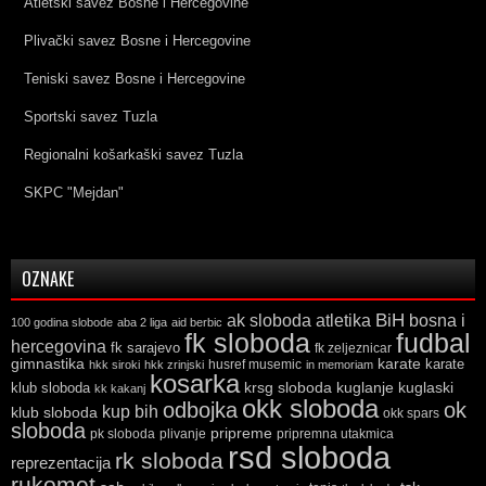
Atletski savez Bosne i Hercegovine
Plivački savez Bosne i Hercegovine
Teniski savez Bosne i Hercegovine
Sportski savez Tuzla
Regionalni košarkaški savez Tuzla
SKPC "Mejdan"
OZNAKE
ak sloboda
atletika
BiH
bosna i
100 godina slobode
aba 2 liga
aid berbic
fk sloboda
fudbal
hercegovina
fk sarajevo
fk zeljeznicar
gimnastika
karate
karate
husref musemic
hkk siroki
hkk zrinjski
in memoriam
kosarka
krsg sloboda
kuglaski
klub sloboda
kuglanje
kk kakanj
okk sloboda
odbojka
ok
kup bih
klub sloboda
okk spars
sloboda
pripreme
pk sloboda
plivanje
pripremna utakmica
rsd sloboda
rk sloboda
reprezentacija
rukomet