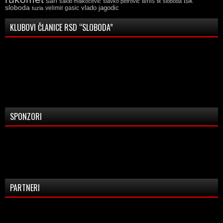
tsk
sah
sakib malkocevic
slavko petrovic
tenis
tk sloboda
sloboda
vlado jagodic
velimir gasic
tuzla
KLUBOVI ČLANICE RSD “SLOBODA”
SPONZORI
PARTNERI