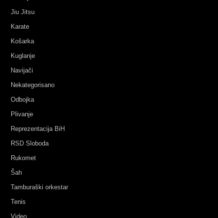
Jiu Jitsu
Karate
Košarka
Kuglanje
Navijači
Nekategorisano
Odbojka
Plivanje
Reprezentacija BiH
RSD Sloboda
Rukomet
Šah
Tamburaški orkestar
Tenis
Video