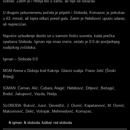
šutirao. Zatim je i Hrelja bio u šansi, ali nije se iskazao.
U drugom poluvremenu počela je prijetiti i Sloboda, Komazec je pokušao
u 63. minuti, ali lopta odlazi pored gola. Zatim je Hebibović uputio udarac,
ali neprecizan.
Najveće uzbuđenje desilo se u samom finišu susreta, kada prečka
spašava Slobodu. Igman nije imao sreće, ostalo je 0:0 do posljednjeg
sudijskog zvižduka.
Igman – Sloboda 0:0
MGM Arena u Doboju kod Kaknja. Glavni sudija: Frano Jelić (Široki
Brijeg).
IGMAN: Ćeman, Alić, Ćubara, Alagić, Hebibović, Drljević, Bešagić,
Bodul, Jakupović, Vazda, Hrelja.
SLOBODA: Bukvić, Jusić, Devedžić, J. Osmić, Kapetanović, M. Osmić,
Maksimović, Delić, Vošnjak, Mehmedović, Komazec.
fk igman
,
fk sloboda
,
fudbal
,
rsd sloboda