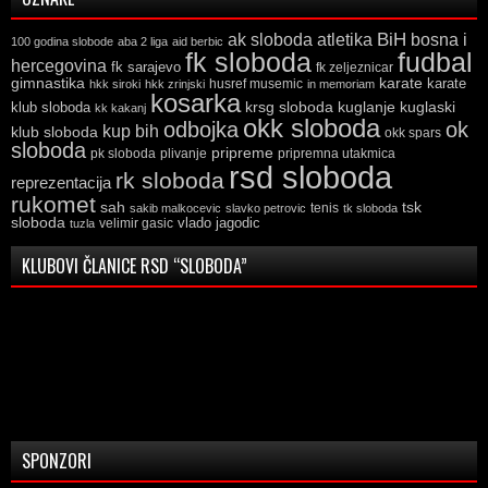
ak sloboda
atletika
BiH
bosna i
100 godina slobode
aba 2 liga
aid berbic
fk sloboda
fudbal
hercegovina
fk sarajevo
fk zeljeznicar
gimnastika
karate
karate
husref musemic
hkk siroki
hkk zrinjski
in memoriam
kosarka
krsg sloboda
kuglaski
klub sloboda
kuglanje
kk kakanj
okk sloboda
odbojka
ok
kup bih
klub sloboda
okk spars
sloboda
pripreme
pk sloboda
plivanje
pripremna utakmica
rsd sloboda
rk sloboda
reprezentacija
rukomet
tsk
sah
sakib malkocevic
slavko petrovic
tenis
tk sloboda
sloboda
vlado jagodic
velimir gasic
tuzla
KLUBOVI ČLANICE RSD “SLOBODA”
SPONZORI