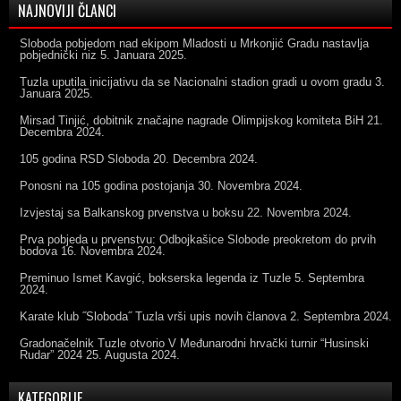
NAJNOVIJI ČLANCI
Sloboda pobjedom nad ekipom Mladosti u Mrkonjić Gradu nastavlja
pobjednički niz
5. Januara 2025.
Tuzla uputila inicijativu da se Nacionalni stadion gradi u ovom gradu
3.
Januara 2025.
Mirsad Tinjić, dobitnik značajne nagrade Olimpijskog komiteta BiH
21.
Decembra 2024.
105 godina RSD Sloboda
20. Decembra 2024.
Ponosni na 105 godina postojanja
30. Novembra 2024.
Izvjestaj sa Balkanskog prvenstva u boksu
22. Novembra 2024.
Prva pobjeda u prvenstvu: Odbojkašice Slobode preokretom do prvih
bodova
16. Novembra 2024.
Preminuo Ismet Kavgić, bokserska legenda iz Tuzle
5. Septembra
2024.
Karate klub ˝Sloboda˝ Tuzla vrši upis novih članova
2. Septembra 2024.
Gradonačelnik Tuzle otvorio V Međunarodni hrvački turnir “Husinski
Rudar” 2024
25. Augusta 2024.
KATEGORIJE