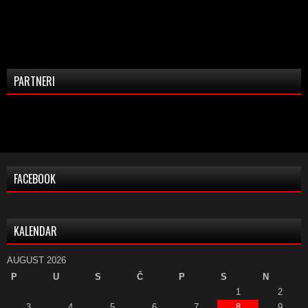
PARTNERI
FACEBOOK
KALENDAR
AUGUST 2026
P
U
S
Č
P
S
N
1
2
3
4
5
6
7
8
9