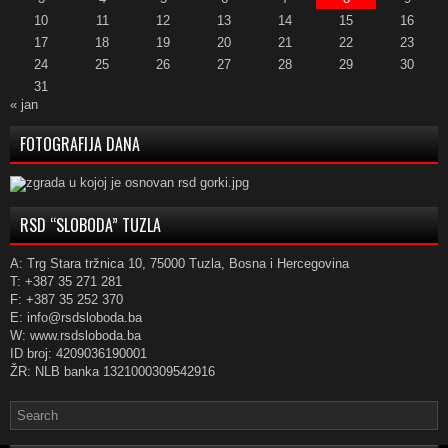
10
11
12
13
14
15
16
17
18
19
20
21
22
23
24
25
26
27
28
29
30
31
« jan
FOTOGRAFIJA DANA
RSD “SLOBODA” TUZLA
A: Trg Stara tržnica 10, 75000 Tuzla, Bosna i Hercegovina
T: +387 35 271 281
F: +387 35 252 370
E: info@rsdsloboda.ba
W: www.rsdsloboda.ba
ID broj: 4209036190001
ŽR: NLB banka 1321000309542916