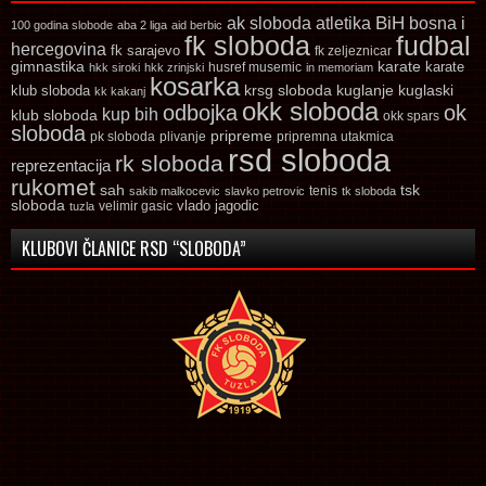
ak sloboda
atletika
BiH
bosna i
100 godina slobode
aba 2 liga
aid berbic
fk sloboda
fudbal
hercegovina
fk sarajevo
fk zeljeznicar
gimnastika
karate
karate
husref musemic
hkk siroki
hkk zrinjski
in memoriam
kosarka
krsg sloboda
kuglaski
klub sloboda
kuglanje
kk kakanj
okk sloboda
odbojka
ok
kup bih
klub sloboda
okk spars
sloboda
pripreme
pk sloboda
plivanje
pripremna utakmica
rsd sloboda
rk sloboda
reprezentacija
rukomet
tsk
sah
sakib malkocevic
slavko petrovic
tenis
tk sloboda
sloboda
vlado jagodic
velimir gasic
tuzla
KLUBOVI ČLANICE RSD “SLOBODA”