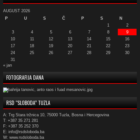
AUGUST 2026
P
U
S
Č
P
S
N
1
2
3
4
5
6
7
8
9
10
11
12
13
14
15
16
17
18
19
20
21
22
23
24
25
26
27
28
29
30
31
« jan
FOTOGRAFIJA DANA
RSD “SLOBODA” TUZLA
A: Trg Stara tržnica 10, 75000 Tuzla, Bosna i Hercegovina
T: +387 35 271 281
F: +387 35 252 370
E: info@rsdsloboda.ba
W: www.rsdsloboda.ba