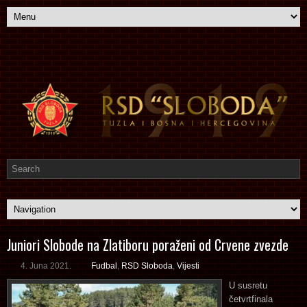
Juniori Slobode na Zlatiboru poraženi od Crvene zvezde
4. Juna 2021.
Fudbal
,
RSD Sloboda
,
Vijesti
U susretu
četvrtfinala