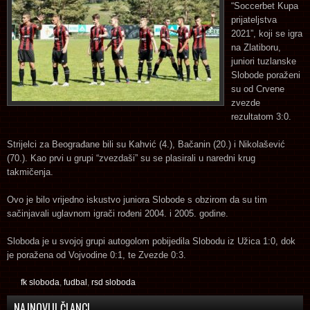
“Soccerbet Kupa
prijateljstva
2021”, koji se igra
na Zlatiboru,
juniori tuzlanske
Slobode poraženi
su od Crvene
zvezde
rezultatom 3:0.
Strijelci za Beograđane bili su Kahvić (4.), Bačanin (20.) i Nikolašević
(70.). Kao prvi u grupi “zvezdaši” su se plasirali u naredni krug
takmičenja.
Ovo je bilo vrijedno iskustvo juniora Slobode s obzirom da su tim
sačinjavali uglavnom igrači rođeni 2004. i 2005. godine.
Sloboda je u svojoj grupi autogolom pobijedila Slobodu iz Užica 1:0, dok
je poražena od Vojvodine 0:1, te Zvezde 0:3.
fk sloboda
,
fudbal
,
rsd sloboda
NAJNOVIJI ČLANCI