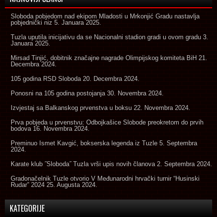
Sloboda pobjedom nad ekipom Mladosti u Mrkonjić Gradu nastavlja
pobjednički niz
5. Januara 2025.
Tuzla uputila inicijativu da se Nacionalni stadion gradi u ovom gradu
3.
Januara 2025.
Mirsad Tinjić, dobitnik značajne nagrade Olimpijskog komiteta BiH
21.
Decembra 2024.
105 godina RSD Sloboda
20. Decembra 2024.
Ponosni na 105 godina postojanja
30. Novembra 2024.
Izvjestaj sa Balkanskog prvenstva u boksu
22. Novembra 2024.
Prva pobjeda u prvenstvu: Odbojkašice Slobode preokretom do prvih
bodova
16. Novembra 2024.
Preminuo Ismet Kavgić, bokserska legenda iz Tuzle
5. Septembra
2024.
Karate klub ˝Sloboda˝ Tuzla vrši upis novih članova
2. Septembra 2024.
Gradonačelnik Tuzle otvorio V Međunarodni hrvački turnir “Husinski
Rudar” 2024
25. Augusta 2024.
KATEGORIJE