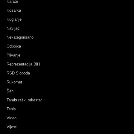
Karate
Košarka
Kuglanje
Navijači
Nekategorisano
Odbojka
Plivanje
Reprezentacija BiH
RSD Sloboda
Rukomet
Šah
Tamburaški orkestar
Tenis
Video
Vijesti