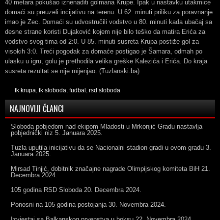
40 metara pokušao iznenaditi golmana Krupe. Ipak u nastavku utakmice
domaći su preuzeli incijativu na terenu. U 62. minuti priliku za poravnanje
imao je Zec. Domaći su udvostručili vodstvo u 80. minuti kada ubačaj sa
desne strane koristi Dujaković kojem nije bilo teško da matira Erića za
vodstvo svog tima od 2:0. U 85. minuti susreta Krupa postiže gol za
visokih 3:0. Treći pogodak za domaće postigao je Šamara, odmah po
ulasku u igru, golu je prethodila velika greške Kalezića i Erića. Do kraja
susreta rezultat se nije mijenjao. (Tuzlanski.ba)
fk krupa
,
fk sloboda
,
fudbal
,
rsd sloboda
NAJNOVIJI ČLANCI
Sloboda pobjedom nad ekipom Mladosti u Mrkonjić Gradu nastavlja
pobjednički niz
5. Januara 2025.
Tuzla uputila inicijativu da se Nacionalni stadion gradi u ovom gradu
3.
Januara 2025.
Mirsad Tinjić, dobitnik značajne nagrade Olimpijskog komiteta BiH
21.
Decembra 2024.
105 godina RSD Sloboda
20. Decembra 2024.
Ponosni na 105 godina postojanja
30. Novembra 2024.
Izvjestaj sa Balkanskog prvenstva u boksu
22. Novembra 2024.