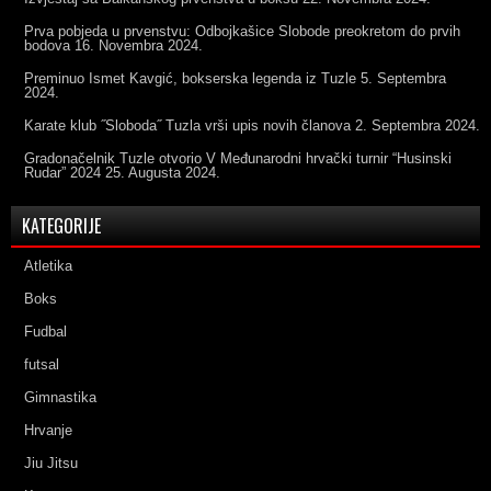
Prva pobjeda u prvenstvu: Odbojkašice Slobode preokretom do prvih
bodova
16. Novembra 2024.
Preminuo Ismet Kavgić, bokserska legenda iz Tuzle
5. Septembra
2024.
Karate klub ˝Sloboda˝ Tuzla vrši upis novih članova
2. Septembra 2024.
Gradonačelnik Tuzle otvorio V Međunarodni hrvački turnir “Husinski
Rudar” 2024
25. Augusta 2024.
KATEGORIJE
Atletika
Boks
Fudbal
futsal
Gimnastika
Hrvanje
Jiu Jitsu