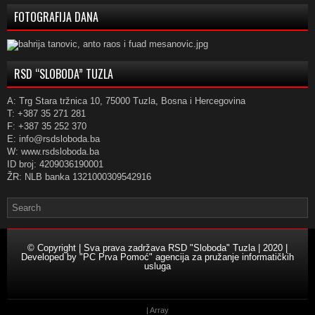
FOTOGRAFIJA DANA
RSD “SLOBODA” TUZLA
A: Trg Stara tržnica 10, 75000 Tuzla, Bosna i Hercegovina
T: +387 35 271 281
F: +387 35 252 370
E: info@rsdsloboda.ba
W: www.rsdsloboda.ba
ID broj: 4209036190001
ŽR: NLB banka 1321000309542916
© Copyright | Sva prava zadržava RSD "Sloboda" Tuzla | 2020 |
Developed by
"PC Prva Pomoć" agencija za pružanje informatičkih
usluga
| Array