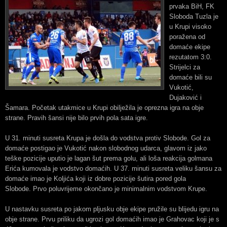
prvaka BiH, FK
Sloboda Tuzla je
u Krupi visoko
poražena od
domaće ekipe
rezutatom 3:0.
Strijelci za
domaće bili su
Vukotić,
Dujaković i
Šamara. Početak utakmice u Krupi obilježila je oprezna igra na obje
strane. Pravih šansi nije bilo prvih pola sata igre.
U 31. minuti susreta Krupa je došla do vodstva protiv Slobode. Gol za
domaće postigao je Vukotić nakon slobodnog udarca, glavom iz jako
teške pozicije uputio je lagan šut prema golu, ali loša reakcija golmana
Erića kumovala je vodstvo domaćih. U 37. minuti susreta veliku šansu za
domaće imao je Koljića koji iz dobre pozicije šutira pored gola
Slobode. Prvo poluvrijeme okončano je minimalnim vodstvom Krupe.
U nastavku susreta po jakom pljusku obje ekipe pružile su blijedu igru na
obje strane. Prvu priliku da ugrozi gol domaćih imao je Grahovac koji je s