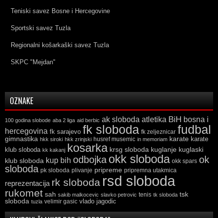
Teniski savez Bosne i Hercegovine
Sportski savez Tuzla
Regionalni košarkaški savez Tuzla
SKPC "Mejdan"
OZNAKE
ak sloboda
atletika
BiH
bosna i
100 godina slobode
aba 2 liga
aid berbic
fk sloboda
fudbal
hercegovina
fk sarajevo
fk zeljeznicar
gimnastika
karate
karate
husref musemic
hkk siroki
hkk zrinjski
in memoriam
kosarka
krsg sloboda
kuglaski
klub sloboda
kuglanje
kk kakanj
okk sloboda
odbojka
ok
kup bih
klub sloboda
okk spars
sloboda
pripreme
pk sloboda
plivanje
pripremna utakmica
rsd sloboda
rk sloboda
reprezentacija
rukomet
tsk
sah
sakib malkocevic
slavko petrovic
tenis
tk sloboda
sloboda
vlado jagodic
velimir gasic
tuzla