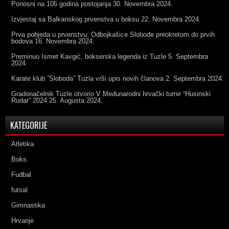
Ponosni na 105 godina postojanja
30. Novembra 2024.
Izvjestaj sa Balkanskog prvenstva u boksu
22. Novembra 2024.
Prva pobjeda u prvenstvu: Odbojkašice Slobode preokretom do prvih
bodova
16. Novembra 2024.
Preminuo Ismet Kavgić, bokserska legenda iz Tuzle
5. Septembra
2024.
Karate klub ˝Sloboda˝ Tuzla vrši upis novih članova
2. Septembra 2024.
Gradonačelnik Tuzle otvorio V Međunarodni hrvački turnir “Husinski
Rudar” 2024
25. Augusta 2024.
KATEGORIJE
Atletika
Boks
Fudbal
futsal
Gimnastika
Hrvanje