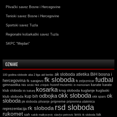
Plivački savez Bosne i Hercegovine
Teniski savez Bosne i Hercegovine
Sportski savez Tuzla
Regionalni košarkaški savez Tuzla
SKPC "Mejdan"
OZNAKE
ak sloboda
atletika
BiH
bosna i
100 godina slobode
aba 2 liga
aid berbic
fk sloboda
fudbal
hercegovina
fk sarajevo
fk zeljeznicar
gimnastika
karate
karate
husref musemic
hkk siroki
hkk zrinjski
in memoriam
kosarka
krsg sloboda
kuglaski
klub sloboda
kuglanje
kk kakanj
okk sloboda
odbojka
ok
kup bih
klub sloboda
okk spars
sloboda
pripreme
pk sloboda
plivanje
pripremna utakmica
rsd sloboda
rk sloboda
reprezentacija
rukomet
tsk
sah
sakib malkocevic
slavko petrovic
tenis
tk sloboda