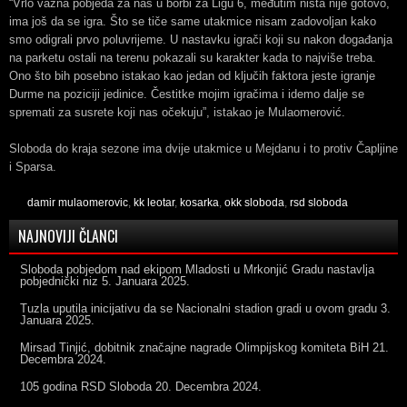
“Vrlo važna pobjeda za nas u borbi za Ligu 6, međutim ništa nije gotovo,
ima još da se igra. Što se tiče same utakmice nisam zadovoljan kako
smo odigrali prvo poluvrijeme. U nastavku igrači koji su nakon događanja
na parketu ostali na terenu pokazali su karakter kada to najviše treba.
Ono što bih posebno istakao kao jedan od ključih faktora jeste igranje
Durme na poziciji jedinice. Čestitke mojim igračima i idemo dalje se
spremati za susrete koji nas očekuju”, istakao je Mulaomerović.
Sloboda do kraja sezone ima dvije utakmice u Mejdanu i to protiv Čapljine
i Sparsa.
damir mulaomerovic
,
kk leotar
,
kosarka
,
okk sloboda
,
rsd sloboda
NAJNOVIJI ČLANCI
Sloboda pobjedom nad ekipom Mladosti u Mrkonjić Gradu nastavlja
pobjednički niz
5. Januara 2025.
Tuzla uputila inicijativu da se Nacionalni stadion gradi u ovom gradu
3.
Januara 2025.
Mirsad Tinjić, dobitnik značajne nagrade Olimpijskog komiteta BiH
21.
Decembra 2024.
105 godina RSD Sloboda
20. Decembra 2024.