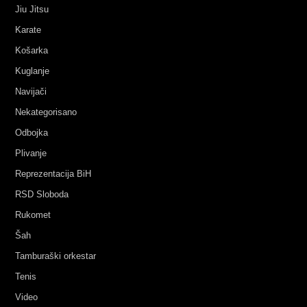
Jiu Jitsu
Karate
Košarka
Kuglanje
Navijači
Nekategorisano
Odbojka
Plivanje
Reprezentacija BiH
RSD Sloboda
Rukomet
Šah
Tamburaški orkestar
Tenis
Video