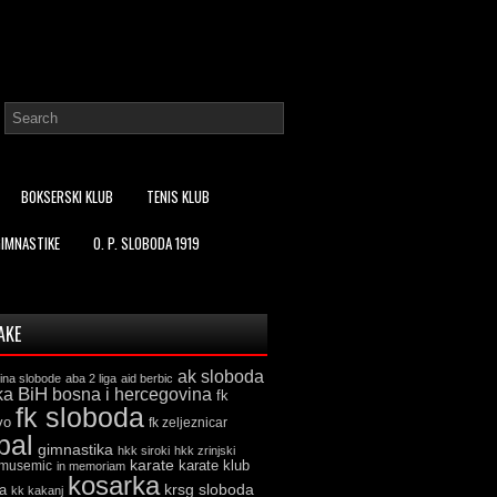
BOKSERSKI KLUB
TENIS KLUB
GIMNASTIKE
O. P. SLOBODA 1919
AKE
ak sloboda
ina slobode
aba 2 liga
aid berbic
ka
BiH
bosna i hercegovina
fk
fk sloboda
vo
fk zeljeznicar
bal
gimnastika
hkk siroki
hkk zrinjski
karate
karate klub
 musemic
in memoriam
kosarka
krsg sloboda
a
kk kakanj