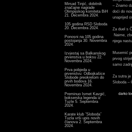
Mirsad Tinjić, dobitnik
– Znamo da
značajne nagrade
Olimpijskog komiteta BiH
doći do nov
21. Decembra 2024.
unaprijed o
105 godina RSD Sloboda
20. Decembra 2024.
Za duel s 
Naime, zbog
Ponosni na 105 godina
postojanja
30. Novembra
njega nastu
2024.
Musemić pro
Izvjestaj sa Balkanskog
prvenstva u boksu
22.
prvog strij
Novembra 2024.
samo zadnj
Prva pobjeda u
prvenstvu: Odbojkašice
Za sutra je
Slobode preokretom do
prvih bodova
16.
Sloboda – Č
Novembra 2024.
Preminuo Ismet Kavgić,
darko to
bokserska legenda iz
Tuzle
5. Septembra
2024.
Karate klub ˝Sloboda˝
Tuzla vrši upis novih
članova
2. Septembra
2024.