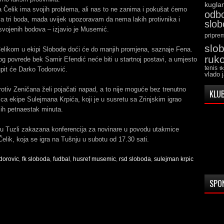
kugla
 Čelik ima svojih problema, ali nas to ne zanima i pokušat ćemo
odb
a tri boda, mada uvijek upozoravam da nema lakih protivnika i
slo
svojenih bodova – izjavio je Musemić.
pripre
slo
Čelikom u ekipi Slobode doći će do manjih promjena, saznaje Fena.
ruk
 povrede bek Samir Efendić neće biti u startnoj postavi, a umjesto
tenis
t
pit će Darko Todorović.
vlado 
tiv Zeničana želi pojačati napad, a to nije moguće bez trenutno
KLUB
elca ekipe Sulejmana Krpića, koji je u susretu sa Zrinjskim igrao
ih petnaestak minuta.
 u Tuzli zakazana konferencija za novinare u povodu utakmice
elik, koja se igra na Tušnju u subotu od 17.30 sati.
dorovic
,
fk sloboda
,
fudbal
,
husref musemic
,
rsd sloboda
,
sulejman krpic
SPO