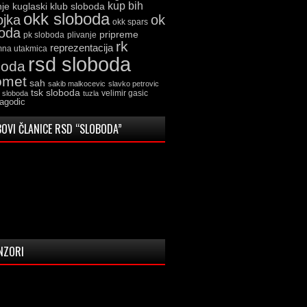
kup bih
kuglaski klub sloboda
nje
okk sloboda
ojka
ok
okk spars
boda
pripreme
pk sloboda
plivanje
rk
reprezentacija
mna utakmica
rsd sloboda
boda
omet
sah
sakib malkocevic
slavko petrovic
tsk sloboda
velimir gasic
k sloboda
tuzla
jagodic
OVI ČLANICE RSD “SLOBODA”
NZORI