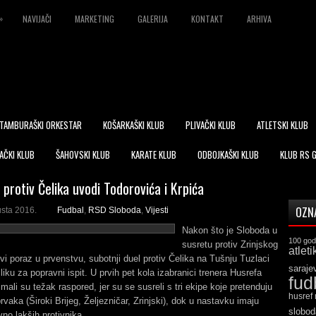
»
NAVIJAČI
MARKETING
GALERIJA
KONTAKT
ARHIVA
TAMBURAŠKI ORKESTAR
KOŠARKAŠKI KLUB
PLIVAČKI KLUB
ATLETSKI KLUB
AČKI KLUB
ŠAHOVSKI KLUB
KARATE KLUB
ODBOJKAŠKI KLUB
KLUB RS 
protiv Čelika uvodi Todorovića i Krpića
OZN
usta 2016.
Fudbal
,
RSD Sloboda
,
Vijesti
Nakon što je Sloboda u
100 god
susretu protiv Zrinjskog
atleti
rvi poraz u prvenstvu, subotnji duel protiv Čelika na Tušnju Tuzlaci
saraje
iliku za popravni ispit. U prvih pet kola izabranici trenera Husrefa
fud
ali su težak raspored, jer su se susreli s tri ekipe koje pretenduju
husref
rvaka (Široki Brijeg, Željezničar, Zrinjski), dok u nastavku imaju
slobod
ivno lakših protivnika.