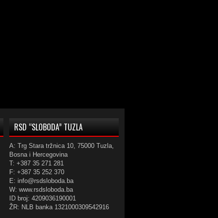
RSD “SLOBODA” TUZLA
A: Trg Stara tržnica 10, 75000 Tuzla,
Bosna i Hercegovina
T: +387 35 271 281
F: +387 35 252 370
E: info@rsdsloboda.ba
W: www.rsdsloboda.ba
ID broj: 4209036190001
ŽR: NLB banka 1321000309542916