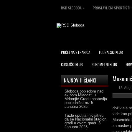
»
RSD SLOBODA
PROSLAVLJENI SPORTISTI
POČETNA STRANICA
FUDBALSKI KLUB
KUGLAŠKI KLUB
RUKOMETNI KLUB
HRV
Musemić 
NAJNOVIJI ČLANCI
18. Aug
Sloboda pobjedom nad
ekipom Mladosti u
Mrkonjić Gradu nastavlja
pobjednički niz
5.
Januara 2025.
doživjela p
vide kao pr
Tuzla uputila inicijativu
da se Nacionalni stadion
Musemića im
gradi u ovom gradu
3.
za naslov p
Januara 2025.
seriju relat