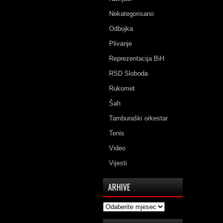
Nekategorisano
Odbojka
Plivanje
Reprezentacija BiH
RSD Sloboda
Rukomet
Šah
Tamburaški orkestar
Tenis
Video
Vijesti
ARHIVE
Arhive