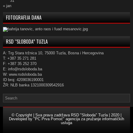
31
« jan
FOTOGRAFIJA DANA
RSD “SLOBODA” TUZLA
A: Trg Stara tržnica 10, 75000 Tuzla, Bosna i Hercegovina
T: +387 35 271 281
F: +387 35 252 370
E: info@rsdsloboda.ba
W: www.rsdsloboda.ba
ID broj: 4209036190001
ŽR: NLB banka 1321000309542916
© Copyright | Sva prava zadržava RSD "Sloboda" Tuzla | 2020 |
Developed by
"PC Prva Pomoć" agencija za pružanje informatičkih
usluga