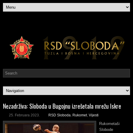
Nezadrživa: Sloboda u Bugojnu izrešetala mrežu Iskre
25. Februara 2023.
RSD Sloboda
,
Rukomet
,
Vijesti
Rukometaši
Slobode