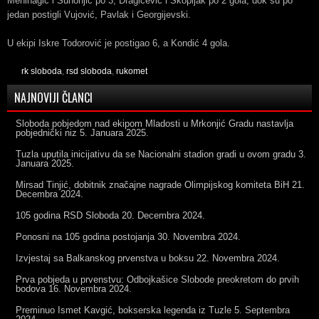
Mehinagić i Suhonjić po 3, Dragičević i Skopljak po 2 gola, dok su po
jedan postigli Vujović, Pavlak i Georgijevski.
U ekipi Iskre Todorović je postigao 6, a Kondić 4 gola.
rk sloboda
,
rsd sloboda
,
rukomet
NAJNOVIJI ČLANCI
Sloboda pobjedom nad ekipom Mladosti u Mrkonjić Gradu nastavlja
pobjednički niz
5. Januara 2025.
Tuzla uputila inicijativu da se Nacionalni stadion gradi u ovom gradu
3.
Januara 2025.
Mirsad Tinjić, dobitnik značajne nagrade Olimpijskog komiteta BiH
21.
Decembra 2024.
105 godina RSD Sloboda
20. Decembra 2024.
Ponosni na 105 godina postojanja
30. Novembra 2024.
Izvjestaj sa Balkanskog prvenstva u boksu
22. Novembra 2024.
Prva pobjeda u prvenstvu: Odbojkašice Slobode preokretom do prvih
bodova
16. Novembra 2024.
Preminuo Ismet Kavgić, bokserska legenda iz Tuzle
5. Septembra