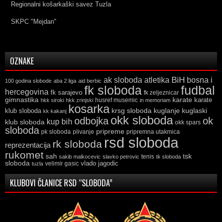
Regionalni košarkaški savez Tuzla
SKPC "Mejdan"
OZNAKE
ak sloboda
atletika
BiH
bosna i
100 godina slobode
aba 2 liga
aid berbic
fk sloboda
fudbal
hercegovina
fk sarajevo
fk zeljeznicar
gimnastika
karate
karate
husref musemic
hkk siroki
hkk zrinjski
in memoriam
kosarka
krsg sloboda
kuglaski
klub sloboda
kuglanje
kk kakanj
okk sloboda
odbojka
ok
kup bih
klub sloboda
okk spars
sloboda
pripreme
pk sloboda
plivanje
pripremna utakmica
rsd sloboda
rk sloboda
reprezentacija
rukomet
tsk
sah
sakib malkocevic
slavko petrovic
tenis
tk sloboda
sloboda
vlado jagodic
velimir gasic
tuzla
KLUBOVI ČLANICE RSD “SLOBODA”