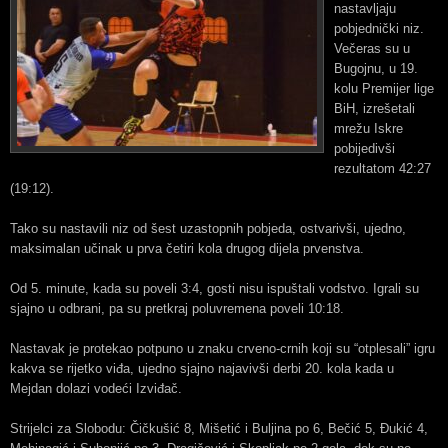
nastavljaju
pobjednički niz.
Večeras su u
Bugojnu, u 19.
kolu Premijer lige
BiH, izrešetali
mrežu Iskre
pobijedivši
rezultatom 42:27
(19:12).
Tako su nastavili niz od šest uzastopnih pobjeda, ostvarivši, ujedno,
maksimalan učinak u prva četiri kola drugog dijela prvenstva.
Od 5. minute, kada su poveli 3:4, gosti nisu ispuštali vodstvo. Igrali su
sjajno u odbrani, pa su pretkraj poluvremena poveli 10:18.
Nastavak je protekao potpuno u znaku crveno-crnih koji su “otplesali” igru
kakva se rijetko viđa, ujedno sjajno najavivši derbi 20. kola kada u
Mejdan dolazi vodeći Izviđač.
Strijelci za Slobodu: Čičkušić 8, Mišetić i Buljina po 6, Bečić 5, Đukić 4,