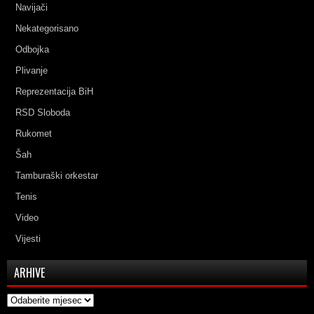
Navijači
Nekategorisano
Odbojka
Plivanje
Reprezentacija BiH
RSD Sloboda
Rukomet
Šah
Tamburaški orkestar
Tenis
Video
Vijesti
ARHIVE
Arhive