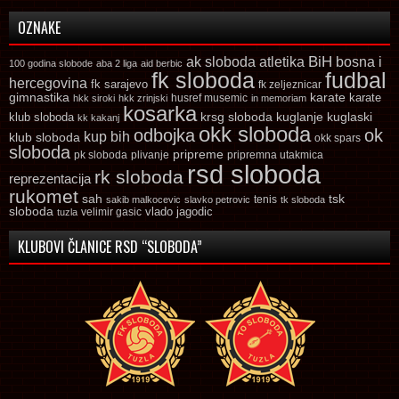
OZNAKE
ak sloboda
atletika
BiH
bosna i
100 godina slobode
aba 2 liga
aid berbic
fk sloboda
fudbal
hercegovina
fk sarajevo
fk zeljeznicar
gimnastika
karate
karate
husref musemic
hkk siroki
hkk zrinjski
in memoriam
kosarka
krsg sloboda
kuglaski
klub sloboda
kuglanje
kk kakanj
okk sloboda
odbojka
ok
kup bih
klub sloboda
okk spars
sloboda
pripreme
pk sloboda
plivanje
pripremna utakmica
rsd sloboda
rk sloboda
reprezentacija
rukomet
tsk
sah
sakib malkocevic
slavko petrovic
tenis
tk sloboda
sloboda
vlado jagodic
velimir gasic
tuzla
KLUBOVI ČLANICE RSD “SLOBODA”