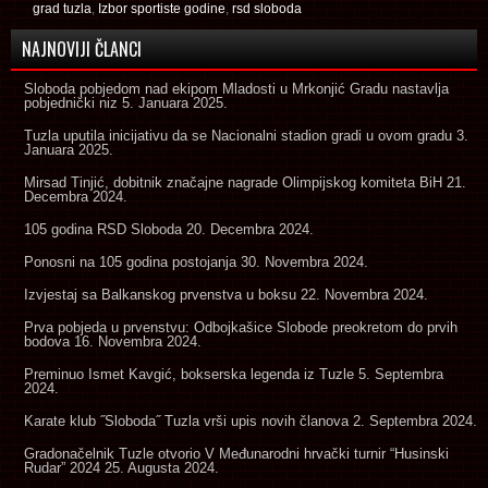
grad tuzla
,
Izbor sportiste godine
,
rsd sloboda
NAJNOVIJI ČLANCI
Sloboda pobjedom nad ekipom Mladosti u Mrkonjić Gradu nastavlja
pobjednički niz
5. Januara 2025.
Tuzla uputila inicijativu da se Nacionalni stadion gradi u ovom gradu
3.
Januara 2025.
Mirsad Tinjić, dobitnik značajne nagrade Olimpijskog komiteta BiH
21.
Decembra 2024.
105 godina RSD Sloboda
20. Decembra 2024.
Ponosni na 105 godina postojanja
30. Novembra 2024.
Izvjestaj sa Balkanskog prvenstva u boksu
22. Novembra 2024.
Prva pobjeda u prvenstvu: Odbojkašice Slobode preokretom do prvih
bodova
16. Novembra 2024.
Preminuo Ismet Kavgić, bokserska legenda iz Tuzle
5. Septembra
2024.
Karate klub ˝Sloboda˝ Tuzla vrši upis novih članova
2. Septembra 2024.
Gradonačelnik Tuzle otvorio V Međunarodni hrvački turnir “Husinski
Rudar” 2024
25. Augusta 2024.