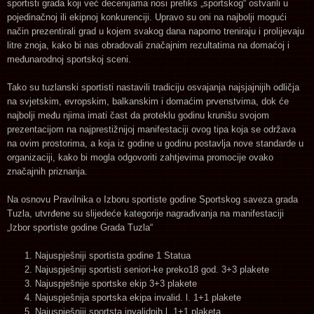
sportisti grada koji već decenijama nosi prefiks „sportskog“ ostvarili u
pojedinačnoj ili ekipnoj konkurenciji. Upravo su oni na najbolji mogući
način prezentirali grad u kojem svakog dana naporno treniraju i prolijevaju
litre znoja, kako bi nas obradovali značajnim rezultatima na domaćoj i
međunarodnoj sportskoj sceni.
Tako su tuzlanski sportisti nastavili tradiciju osvajanja najsjajnijih odličja
na svjetskim, evropskim, balkanskim i domaćim prvenstvima, dok će
najbolji među njima imati čast da proteklu godinu krunišu svojom
prezentacijom na najprestižnijoj manifestaciji ovog tipa koja se održava
na ovim prostorima, a koja iz godine u godinu postavlja nove standarde u
organizaciji, kako bi mogla odgovoriti zahtjevima promocije ovako
značajnih priznanja.
Na osnovu Pravilnika o Izboru sportiste godine Sportskog saveza grada
Tuzla, utvrđene su slijedeće kategorije nagrađivanja na manifestaciji
„Izbor sportiste godine Grada Tuzla“
Najuspješniji sportista godine 1 Statua
Najuspješniji sportisti seniori-ke preko18 god. 3+3 plakete
Najuspješnije sportske ekip 3+3 plakete
Najuspješnija sportska ekipa invalid. l. 1+1 plakete
Najuspješniji sportsta invalidnih l. 1+1 plaketa