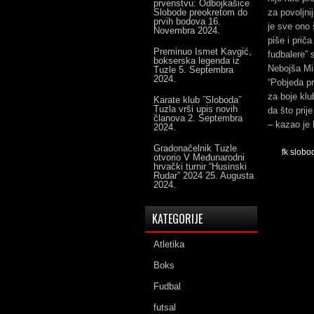
prvenstvu: Odbojkašice
Slobode preokretom do
za povoljni
prvih bodova
16.
je sve ono 
Novembra 2024.
piše i priča
Preminuo Ismet Kavgić,
fudbalere”
bokserska legenda iz
Nebojša Mi
Tuzle
5. Septembra
2024.
“Pobjeda pr
za boje klu
Karate klub ˝Sloboda˝
Tuzla vrši upis novih
da što prij
članova
2. Septembra
– kazao je 
2024.
Gradonačelnik Tuzle
fk slobo
otvorio V Međunarodni
hrvački turnir “Husinski
Rudar” 2024
25. Augusta
2024.
KATEGORIJE
Atletika
Boks
Fudbal
futsal