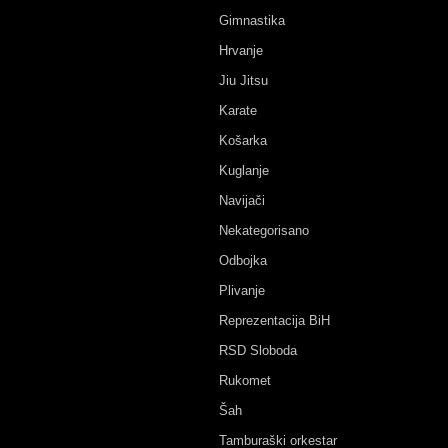
Gimnastika
Hrvanje
Jiu Jitsu
Karate
Košarka
Kuglanje
Navijači
Nekategorisano
Odbojka
Plivanje
Reprezentacija BiH
RSD Sloboda
Rukomet
Šah
Tamburaški orkestar