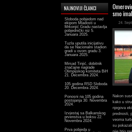
Omerović
NAJNOVIJI ČLANCI
smo imal
Sloboda pobjedom nad
ekipom Mladosti u
24. Sep
Mrkonjić Gradu nastavlja
pobjednički niz
5.
Januara 2025.
Tuzla uputila inicijativu
da se Nacionalni stadion
gradi u ovom gradu
3.
Januara 2025.
Mirsad Tinjić, dobitnik
značajne nagrade
Olimpijskog komiteta BiH
21. Decembra 2024.
105 godina RSD Sloboda
20. Decembra 2024.
Nakon susr
Ponosni na 105 godina
postojanja
30. Novembra
kako u stru
2024.
njegova eki
Izvjestaj sa Balkanskog
prednosti, 
prvenstva u boksu
22.
veoma turbu
Novembra 2024.
su pokazali
Prva pobjeda u
nije htio p