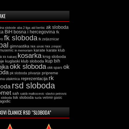
AKE
ak sloboda
ina slobode
aba 2 liga
aid berbic
ka
BiH
bosna i hercegovina
fk
fk sloboda
vo
fk zeljeznicar
bal
gimnastika
hkk siroki
hkk zrinjski
karate
karate klub
 musemic
in memoriam
kosarka
krsg sloboda
a
kk kakanj
kup bih
kuglaski klub sloboda
nje
okk sloboda
ojka
ok
okk spars
boda
pripreme
pk sloboda
plivanje
rk
reprezentacija
mna utakmica
rsd sloboda
boda
omet
sah
sakib malkocevic
slavko petrovic
tsk sloboda
velimir gasic
k sloboda
tuzla
jagodic
OVI ČLANICE RSD “SLOBODA”