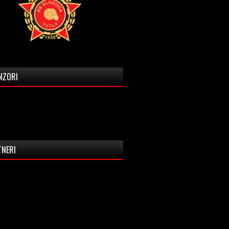
NZORI
TNERI