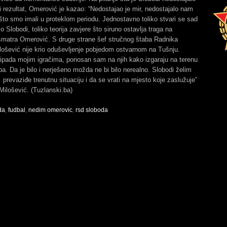
ji rezultat, Omerović je kazao: “Nedostajao je mir, nedostajalo nam
što smo imali u proteklom periodu. Jednostavno toliko stvari se sad
 o Slobodi, toliko teorija zavjere što siruno ostavlja traga na
 smatra Omerović. S druge strane šef stručnog štaba Radnika
lošević nije krio oduševljenje pobjedom ostvarnom na Tušnju.
ipada mojim igračima, ponosan sam na njih kako izgaraju na terenu
ba. Da je bilo i nerješeno možda ne bi bilo nerealno. Slobodi želim
e prevaziđe trenutnu situaciju i da se vrati na mjesto koje zaslužuje”
Milošević. (Tuzlanski.ba)
da
,
fudbal
,
nedim omerovic
,
rsd sloboda