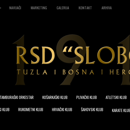
»
NAVIJAČI
MARKETING
GALERIJA
KONTAKT
ARHIVA
TAMBURAŠKI ORKESTAR
KOŠARKAŠKI KLUB
PLIVAČKI KLUB
ATLETSKI KLUB
I KLUB
RUKOMETNI KLUB
HRVAČKI KLUB
ŠAHOVSKI KLUB
KARATE KLU