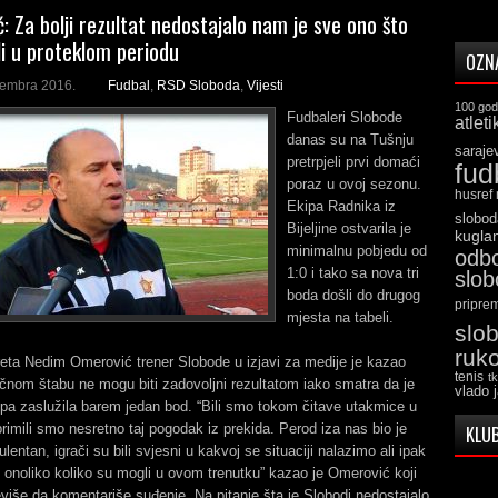
: Za bolji rezultat nedostajalo nam je sve ono što
i u proteklom periodu
OZN
tembra 2016.
Fudbal
,
RSD Sloboda
,
Vijesti
100 god
Fudbaleri Slobode
atleti
danas su na Tušnju
saraje
pretrpjeli prvi domaći
fud
poraz u ovoj sezonu.
husref
Ekipa Radnika iz
slobod
Bijeljine ostvarila je
kugla
minimalnu pobjedu od
odb
1:0 i tako sa nova tri
slo
boda došli do drugog
pripre
mjesta na tabeli.
slo
ruk
eta Nedim Omerović trener Slobode u izjavi za medije je kazao
tenis
t
čnom štabu ne mogu biti zadovoljni rezultatom iako smatra da je
vlado 
pa zaslužila barem jedan bod. “Bili smo tokom čitave utakmice u
primili smo nesretno taj pogodak iz prekida. Perod iza nas bio je
KLUB
lentan, igrači su bili svjesni u kakvoj se situaciji nalazimo ali ipak
 onoliko koliko su mogli u ovom trenutku” kazao je Omerović koji
reviše da komentariše suđenje. Na pitanje šta je Slobodi nedostajalo