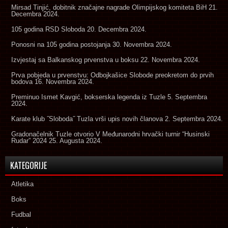
Mirsad Tinjić, dobitnik značajne nagrade Olimpijskog komiteta BiH
21.
Decembra 2024.
105 godina RSD Sloboda
20. Decembra 2024.
Ponosni na 105 godina postojanja
30. Novembra 2024.
Izvjestaj sa Balkanskog prvenstva u boksu
22. Novembra 2024.
Prva pobjeda u prvenstvu: Odbojkašice Slobode preokretom do prvih
bodova
16. Novembra 2024.
Preminuo Ismet Kavgić, bokserska legenda iz Tuzle
5. Septembra
2024.
Karate klub ˝Sloboda˝ Tuzla vrši upis novih članova
2. Septembra 2024.
Gradonačelnik Tuzle otvorio V Međunarodni hrvački turnir “Husinski
Rudar” 2024
25. Augusta 2024.
KATEGORIJE
Atletika
Boks
Fudbal