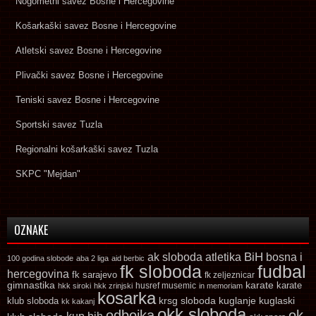
Nogometni savez Bosne i Hercegovine
Košarkaški savez Bosne i Hercegovine
Atletski savez Bosne i Hercegovine
Plivački savez Bosne i Hercegovine
Teniski savez Bosne i Hercegovine
Sportski savez Tuzla
Regionalni košarkaški savez Tuzla
SKPC "Mejdan"
OZNAKE
ak sloboda
atletika
BiH
bosna i
100 godina slobode
aba 2 liga
aid berbic
fk sloboda
fudbal
hercegovina
fk sarajevo
fk zeljeznicar
gimnastika
karate
karate
husref musemic
hkk siroki
hkk zrinjski
in memoriam
kosarka
krsg sloboda
kuglaski
klub sloboda
kuglanje
kk kakanj
okk sloboda
odbojka
ok