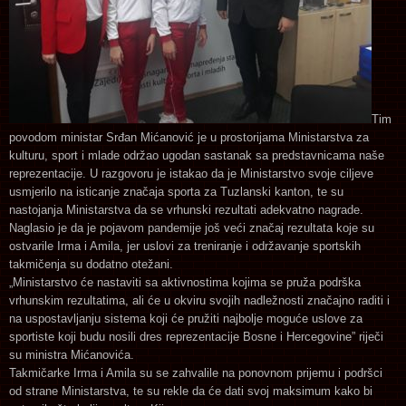
Tim
povodom ministar Srđan Mićanović je u prostorijama Ministarstva za
kulturu, sport i mlade održao ugodan sastanak sa predstavnicama naše
reprezentacije. U razgovoru je istakao da je Ministarstvo svoje ciljeve
usmjerilo na isticanje značaja sporta za Tuzlanski kanton, te su
nastojanja Ministarstva da se vrhunski rezultati adekvatno nagrade.
Naglasio je da je pojavom pandemije još veći značaj rezultata koje su
ostvarile Irma i Amila, jer uslovi za treniranje i održavanje sportskih
takmičenja su dodatno otežani.
„Ministarstvo će nastaviti sa aktivnostima kojima se pruža podrška
vrhunskim rezultatima, ali će u okviru svojih nadležnosti značajno raditi i
na uspostavljanju sistema koji će pružiti najbolje moguće uslove za
sportiste koji budu nosili dres reprezentacije Bosne i Hercegovine” riječi
su ministra Mićanovića.
Takmičarke Irma i Amila su se zahvalile na ponovnom prijemu i podršci
od strane Ministarstva, te su rekle da će dati svoj maksimum kako bi