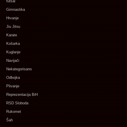
futsal
Gimnastika
Hrvanje
Jiu Jitsu
Karate
Košarka
Kuglanje
Navijači
Nekategorisano
Odbojka
Plivanje
Reprezentacija BiH
RSD Sloboda
Rukomet
Šah