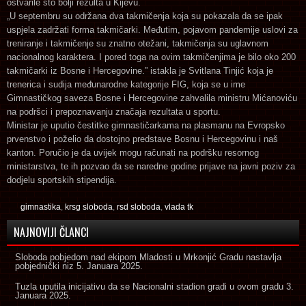
ostvarile što bolji rezulta u Kijevu.
„U septembru su održana dva takmičenja koja su pokazala da se ipak
uspjela zadržati forma takmičarki. Međutim, pojavom pandemije uslovi za
treniranje i takmičenje su znatno otežani, takmičenja su uglavnom
nacionalnog karaktera. I pored toga na ovim takmičenjima je bilo oko 200
takmičarki iz Bosne i Hercegovine.” istakla je Svitlana Tinjić koja je
trenerica i sudija međunarodne kategorije FIG, koja se u ime
Gimnastičkog saveza Bosne i Hercegovine zahvalila ministru Mićanoviću
na podršci i prepoznavanju značaja rezultata u sportu.
Ministar je uputio čestitke gimnastičarkama na plasmanu na Evropsko
prvenstvo i poželio da dostojno predstave Bosnu i Hercegovinu i naš
kanton. Poručio je da uvijek mogu računati na podršku resornog
ministarstva, te ih pozvao da se naredne godine prijave na javni poziv za
dodjelu sportskih stipendija.
gimnastika
,
krsg sloboda
,
rsd sloboda
,
vlada tk
NAJNOVIJI ČLANCI
Sloboda pobjedom nad ekipom Mladosti u Mrkonjić Gradu nastavlja
pobjednički niz
5. Januara 2025.
Tuzla uputila inicijativu da se Nacionalni stadion gradi u ovom gradu
3.
Januara 2025.