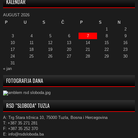
KALENDAR
AUGUST 2026
P
U
S
Č
P
S
N
1
2
3
4
5
6
7
8
9
10
11
12
13
14
15
16
17
18
19
20
21
22
23
24
25
26
27
28
29
30
31
« jan
FOTOGRAFIJA DANA
RSD “SLOBODA” TUZLA
A: Trg Stara tržnica 10, 75000 Tuzla, Bosna i Hercegovina
T: +387 35 271 281
F: +387 35 252 370
E: info@rsdsloboda.ba