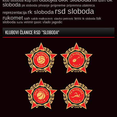
kup bih
klub sloboda
okk spars
sloboda
pripreme
pk sloboda
plivanje
pripremna utakmica
rsd sloboda
rk sloboda
reprezentacija
rukomet
tsk
sah
sakib malkocevic
slavko petrovic
tenis
tk sloboda
sloboda
vlado jagodic
velimir gasic
tuzla
KLUBOVI ČLANICE RSD “SLOBODA”