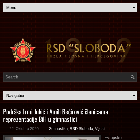
Podrška Irmi Jukić i Amili Bećirović članicama
reprezentacije BiH u gimnastici
22. Oktobra 2020.
Gimnastika
,
RSD Sloboda
,
Vijesti
Evropsko