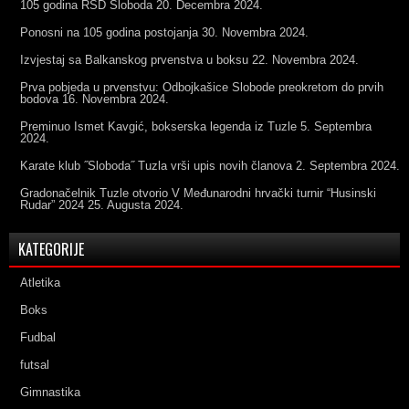
105 godina RSD Sloboda
20. Decembra 2024.
Ponosni na 105 godina postojanja
30. Novembra 2024.
Izvjestaj sa Balkanskog prvenstva u boksu
22. Novembra 2024.
Prva pobjeda u prvenstvu: Odbojkašice Slobode preokretom do prvih
bodova
16. Novembra 2024.
Preminuo Ismet Kavgić, bokserska legenda iz Tuzle
5. Septembra
2024.
Karate klub ˝Sloboda˝ Tuzla vrši upis novih članova
2. Septembra 2024.
Gradonačelnik Tuzle otvorio V Međunarodni hrvački turnir “Husinski
Rudar” 2024
25. Augusta 2024.
KATEGORIJE
Atletika
Boks
Fudbal
futsal
Gimnastika