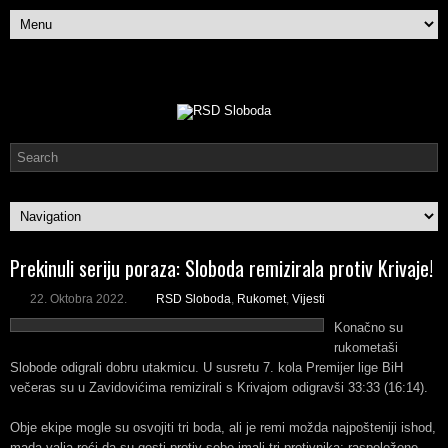
Prekinuli seriju poraza: Sloboda remizirala protiv Krivaje!
22. Oktobra 2022.
RSD Sloboda
,
Rukomet
,
Vijesti
Konačno su
rukometaši
Slobode odigrali dobru utakmicu. U susretu 7. kola Premijer lige BiH
večeras su u Zavidovićima remizirali s Krivajom odigravši 33:33 (16:14).
Obje ekipe mogle su osvojiti tri boda, ali je remi možda najpošteniji ishod,
mada valja reći da su gosti protiv sebe imali tri protivnika: raspoložene