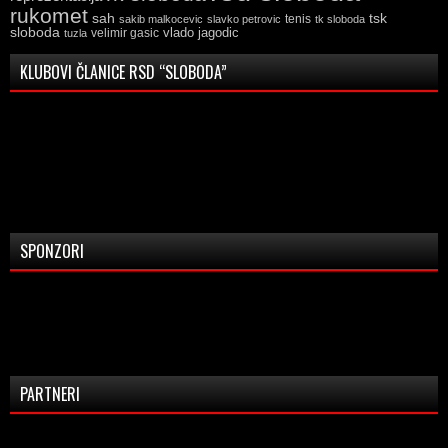
rukomet
tsk
sah
sakib malkocevic
slavko petrovic
tenis
tk sloboda
sloboda
vlado jagodic
velimir gasic
tuzla
KLUBOVI ČLANICE RSD “SLOBODA”
SPONZORI
PARTNERI