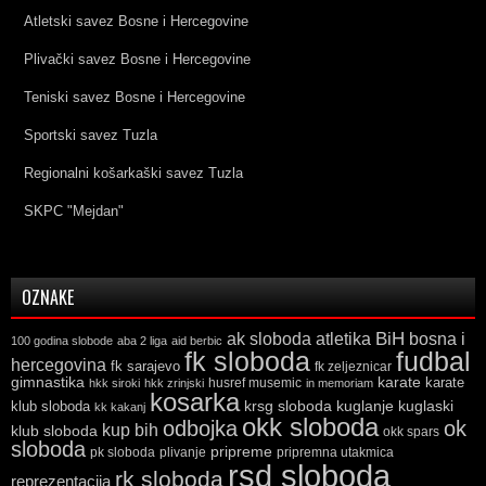
Atletski savez Bosne i Hercegovine
Plivački savez Bosne i Hercegovine
Teniski savez Bosne i Hercegovine
Sportski savez Tuzla
Regionalni košarkaški savez Tuzla
SKPC "Mejdan"
OZNAKE
ak sloboda
atletika
BiH
bosna i
100 godina slobode
aba 2 liga
aid berbic
fk sloboda
fudbal
hercegovina
fk sarajevo
fk zeljeznicar
gimnastika
karate
karate
husref musemic
hkk siroki
hkk zrinjski
in memoriam
kosarka
krsg sloboda
kuglaski
klub sloboda
kuglanje
kk kakanj
okk sloboda
odbojka
ok
kup bih
klub sloboda
okk spars
sloboda
pripreme
pk sloboda
plivanje
pripremna utakmica
rsd sloboda
rk sloboda
reprezentacija