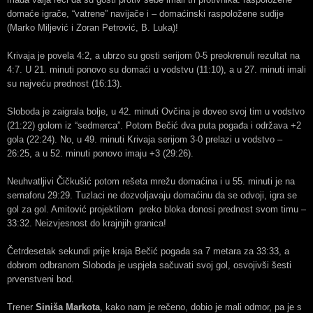
domaće igrače, “vatrene” navijače i – domaćinski raspoložene sudije
(Marko Miljević i Zoran Petrović, B. Luka)!
Krivaja je povela 4:2, a ubrzo su gosti serijom 0-5 preokrenuli rezultat na
4:7. U 21. minuti ponovo su domaći u vodstvu (11:10), a u 27. minuti imali
su najveću prednost (16:13).
Sloboda je zaigrala bolje, u 42. minuti Ovčina je doveo svoj tim u vodstvo
(21:22) golom iz “sedmerca”. Potom Bečić dva puta pogađa i održava +2
gola (22:24). No, u 49. minuti Krivaja serijom 3-0 prelazi u vodstvo –
26:25, a u 52. minuti ponovo imaju +3 (29:26).
Neuhvatljivi Čičkušić potom rešeta mrežu domaćina i u 55. minuti je na
semaforu 29:29. Tuzlaci ne dozvoljavaju domaćinu da se odvoji, igra se
gol za gol. Amitović projektilom preko bloka donosi prednost svom timu –
33:32. Neizvjesnost do krajnjih granica!
Četrdesetak sekundi prije kraja Bečić pogađa sa 7 metara za 33:33, a
dobrom odbranom Sloboda je uspjela sačuvati svoj gol, osvojivši šesti
prvenstveni bod.
Trener
Siniša Markota
, kako nam je rečeno, dobio je mali odmor, pa je s