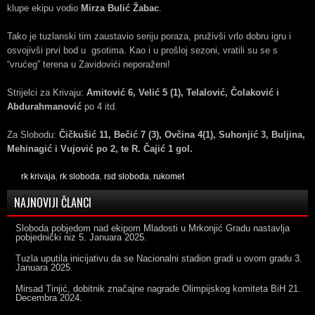
klupe ekipu vodio
Mirza Bulić Žabac
.
Tako je tuzlanski tim zaustavio seriju poraza, pruživši vrlo dobru igru i
osvojivši prvi bod u gsotima. Kao i u prošloj sezoni, vratili su se s
“vrućeg” terena u Zavidovići neporaženi!
Strijelci za Krivaju:
Amitović 6, Velić 5 (1), Telalović, Čolaković i
Abdurahmanović
po 4 itd.
Za Slobodu:
Čičkušić 11, Bečić 7 (3), Ovčina 4(1), Suhonjić 3, Buljina,
Mehinagić i Vujović po 2, te R. Čajić 1 gol.
rk krivaja
,
rk sloboda
,
rsd sloboda
,
rukomet
NAJNOVIJI ČLANCI
Sloboda pobjedom nad ekipom Mladosti u Mrkonjić Gradu nastavlja
pobjednički niz
5. Januara 2025.
Tuzla uputila inicijativu da se Nacionalni stadion gradi u ovom gradu
3.
Januara 2025.
Mirsad Tinjić, dobitnik značajne nagrade Olimpijskog komiteta BiH
21.
Decembra 2024.