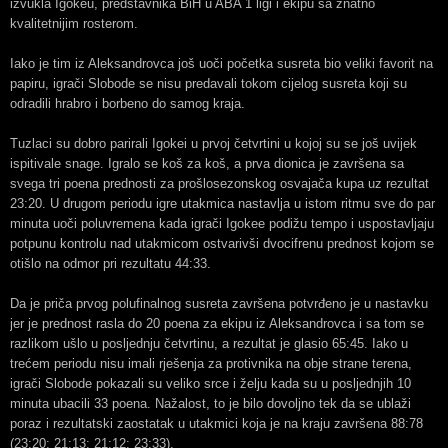
izvukla Igokeu, predstavnika BiH u ABA 1 ligi i ekipu sa znatno
kvalitetnijim rosterom.
Iako je tim iz Aleksandrovca još uoči početka susreta bio veliki favorit na
papiru, igrači Slobode se nisu predavali tokom cijelog susreta koji su
odradili hrabro i borbeno do samog kraja.
Tuzlaci su dobro parirali Igokei u prvoj četvrtini u kojoj su se još uvijek
ispitivale snage. Igralo se koš za koš, a prva dionica je završena sa
svega tri poena prednosti za prošlosezonskog osvajača kupa uz rezultat
23:20. U drugom periodu igre utakmica nastavlja u istom ritmu sve do par
minuta uoči poluvremena kada igrači Igokee podižu tempo i uspostavljaju
potpunu kontrolu nad utakmicom ostvarivši dvocifrenu prednost kojom se
otišlo na odmor pri rezultatu 44:33.
Da je priča prvog polufinalnog susreta završena potvrđeno je u nastavku
jer je prednost rasla do 20 poena za ekipu iz Aleksandrovca i sa tom se
razlikom ušlo u posljednju četvrtinu, a rezultat je glasio 65:45. Iako u
trećem periodu nisu imali rješenja za protivnika na obje strane terena,
igrači Slobode pokazali su veliko srce i želju kada su u posljednjih 10
minuta ubacili 33 poena. Nažalost, to je bilo dovoljno tek da se ublaži
poraz i rezultatski zaostatak u utakmici koja je na kraju završena 88:78
(23:20; 21:13; 21:12; 23:33).