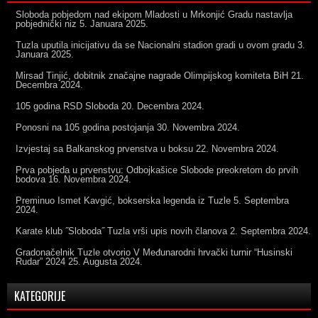
Sloboda pobjedom nad ekipom Mladosti u Mrkonjić Gradu nastavlja
pobjednički niz
5. Januara 2025.
Tuzla uputila inicijativu da se Nacionalni stadion gradi u ovom gradu
3.
Januara 2025.
Mirsad Tinjić, dobitnik značajne nagrade Olimpijskog komiteta BiH
21.
Decembra 2024.
105 godina RSD Sloboda
20. Decembra 2024.
Ponosni na 105 godina postojanja
30. Novembra 2024.
Izvjestaj sa Balkanskog prvenstva u boksu
22. Novembra 2024.
Prva pobjeda u prvenstvu: Odbojkašice Slobode preokretom do prvih
bodova
16. Novembra 2024.
Preminuo Ismet Kavgić, bokserska legenda iz Tuzle
5. Septembra
2024.
Karate klub ˝Sloboda˝ Tuzla vrši upis novih članova
2. Septembra 2024.
Gradonačelnik Tuzle otvorio V Međunarodni hrvački turnir “Husinski
Rudar” 2024
25. Augusta 2024.
KATEGORIJE