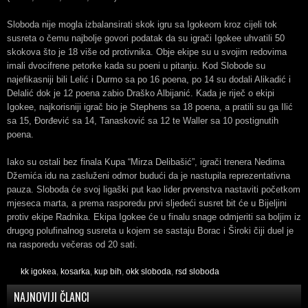
Sloboda nije mogla izbalansirati skok igru sa Igokeom kroz cijeli tok
susreta o čemu najbolje govori podatak da su igrači Igokee uhvatili 50
skokova što je 18 više od protivnika. Obje ekipe su u svojim redovima
imali dvocifrene petorke kada su poeni u pitanju. Kod Slobode su
najefikasniji bili Lelić i Durmo sa po 16 poena, po 14 su dodali Alikadić i
Delalić dok je 12 poena zabio Draško Albijanić. Kada je riječ o ekipi
Igokee, najkorisniji igrač bio je Stephens sa 18 poena, a pratili su ga Ilić
sa 15, Đorđević sa 14, Tanasković sa 12 te Waller sa 10 postignutih
poena.
Iako su ostali bez finala Kupa “Mirza Delibašić”, igrači trenera Nedima
Džemića idu na zasluženi odmor budući da je nastupila reprezentativna
pauza. Sloboda će svoj ligaški put kao lider prvenstva nastaviti početkom
mjeseca marta, a prema rasporedu prvi sljedeći susret bit će u Bijeljini
protiv ekipe Radnika. Ekipa Igokee će u finalu snage odmjeriti sa boljim iz
drugog polufinalnog susreta u kojem se sastaju Borac i Široki čiji duel je
na rasporedu večeras od 20 sati.
kk igokea
,
kosarka
,
kup bih
,
okk sloboda
,
rsd sloboda
NAJNOVIJI ČLANCI