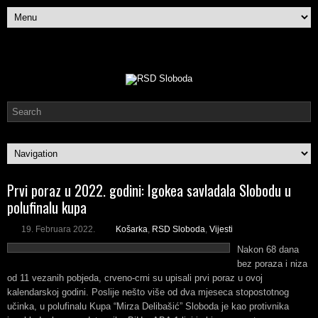
Prvi poraz u 2022. godini: Igokea savladala Slobodu u
polufinalu kupa
19. Februara 2022.
Košarka
,
RSD Sloboda
,
Vijesti
Nakon 68 dana
bez poraza i niza
od 11 vezanih pobjeda, crveno-crni su upisali prvi poraz u ovoj
kalendarskoj godini. Poslije nešto više od dva mjeseca stopostotnog
učinka, u polufinalu Kupa “Mirza Delibašić” Sloboda je kao protivnika