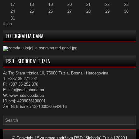
17
18
19
20
21
22
23
24
25
26
27
28
29
30
31
« jan
FOTOGRAFIJA DANA
RSD “SLOBODA” TUZLA
A: Trg Stara tržnica 10, 75000 Tuzla, Bosna i Hercegovina
T: +387 35 271 281
F: +387 35 252 370
E: info@rsdsloboda.ba
W: www.rsdsloboda.ba
ID broj: 4209036190001
ŽR: NLB banka 1321000309542916
© Copyright | Sva prava zadržava RSD "Sloboda" Tuzla | 2020 |