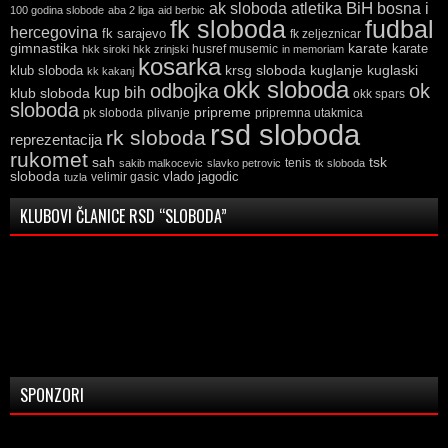
ak sloboda
atletika
BiH
bosna i
100 godina slobode
aba 2 liga
aid berbic
fk sloboda
fudbal
hercegovina
fk sarajevo
fk zeljeznicar
gimnastika
karate
karate
husref musemic
hkk siroki
hkk zrinjski
in memoriam
kosarka
krsg sloboda
kuglaski
klub sloboda
kuglanje
kk kakanj
okk sloboda
odbojka
ok
kup bih
klub sloboda
okk spars
sloboda
pripreme
pk sloboda
plivanje
pripremna utakmica
rsd sloboda
rk sloboda
reprezentacija
rukomet
tsk
sah
sakib malkocevic
slavko petrovic
tenis
tk sloboda
sloboda
vlado jagodic
velimir gasic
tuzla
KLUBOVI ČLANICE RSD “SLOBODA”
SPONZORI