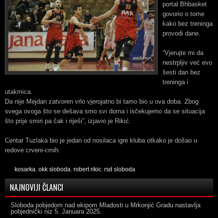
portal Bhbasket
govorio o tome
kako bez treninga
provodi dane.
“Vjerujte mi da
nestrpljiv već evo
šesti dan bez
treninga i
utakmica.
Da nije Mejdan zatvoren vrlo vjerojatno bi tamo bio u ova doba. Zbog
svega ovoga što se dešava smo svi doma i isčekujemo da se situacija
što prije smiri pa čak i riješi”, izjavio je Rikić.
Centar Tuzlaka bio je jedan od nosilaca igre kluba otkako je došao u
redove crveni-crnih.
kosarka
,
okk sloboda
,
robert rikic
,
rsd sloboda
NAJNOVIJI ČLANCI
Sloboda pobjedom nad ekipom Mladosti u Mrkonjić Gradu nastavlja
pobjednički niz
5. Januara 2025.