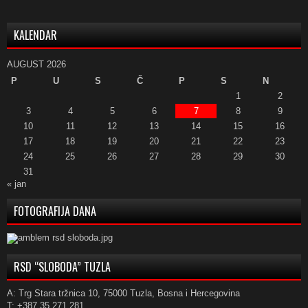
KALENDAR
AUGUST 2026
P
U
S
Č
P
S
N
1
2
3
4
5
6
7
8
9
10
11
12
13
14
15
16
17
18
19
20
21
22
23
24
25
26
27
28
29
30
31
« jan
FOTOGRAFIJA DANA
RSD “SLOBODA” TUZLA
A: Trg Stara tržnica 10, 75000 Tuzla, Bosna i Hercegovina
T: +387 35 271 281