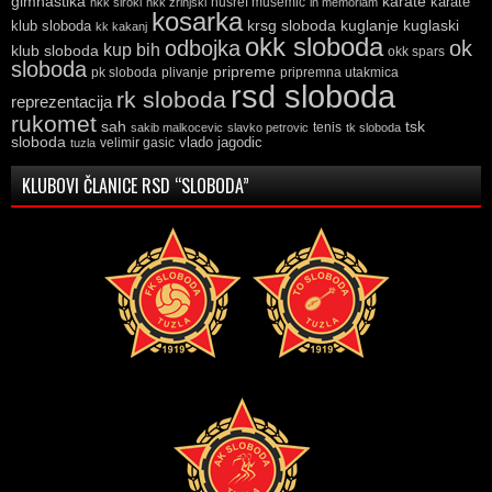
gimnastika
karate
karate
husref musemic
hkk siroki
hkk zrinjski
in memoriam
kosarka
krsg sloboda
kuglaski
klub sloboda
kuglanje
kk kakanj
okk sloboda
odbojka
ok
kup bih
klub sloboda
okk spars
sloboda
pripreme
pk sloboda
plivanje
pripremna utakmica
rsd sloboda
rk sloboda
reprezentacija
rukomet
tsk
sah
sakib malkocevic
slavko petrovic
tenis
tk sloboda
sloboda
vlado jagodic
velimir gasic
tuzla
KLUBOVI ČLANICE RSD “SLOBODA”