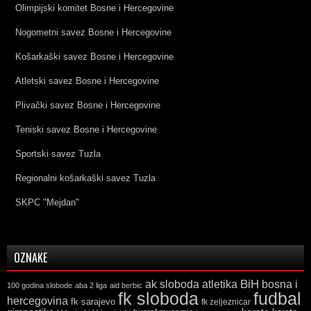
Olimpijski komitet Bosne i Hercegovine
Nogometni savez Bosne i Hercegovine
Košarkaški savez Bosne i Hercegovine
Atletski savez Bosne i Hercegovine
Plivački savez Bosne i Hercegovine
Teniski savez Bosne i Hercegovine
Sportski savez Tuzla
Regionalni košarkaški savez Tuzla
SKPC "Mejdan"
OZNAKE
ak sloboda
atletika
BiH
bosna i
100 godina slobode
aba 2 liga
aid berbic
fk sloboda
fudbal
hercegovina
fk sarajevo
fk zeljeznicar