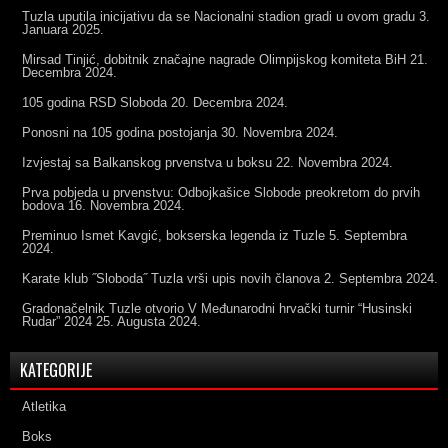
Tuzla uputila inicijativu da se Nacionalni stadion gradi u ovom gradu
3.
Januara 2025.
Mirsad Tinjić, dobitnik značajne nagrade Olimpijskog komiteta BiH
21.
Decembra 2024.
105 godina RSD Sloboda
20. Decembra 2024.
Ponosni na 105 godina postojanja
30. Novembra 2024.
Izvjestaj sa Balkanskog prvenstva u boksu
22. Novembra 2024.
Prva pobjeda u prvenstvu: Odbojkašice Slobode preokretom do prvih
bodova
16. Novembra 2024.
Preminuo Ismet Kavgić, bokserska legenda iz Tuzle
5. Septembra
2024.
Karate klub ˝Sloboda˝ Tuzla vrši upis novih članova
2. Septembra 2024.
Gradonačelnik Tuzle otvorio V Međunarodni hrvački turnir “Husinski
Rudar” 2024
25. Augusta 2024.
KATEGORIJE
Atletika
Boks