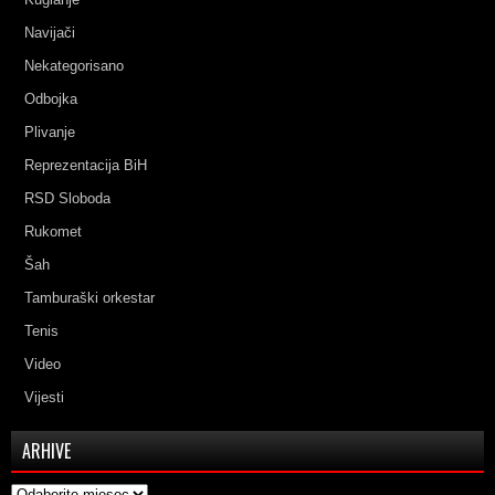
Navijači
Nekategorisano
Odbojka
Plivanje
Reprezentacija BiH
RSD Sloboda
Rukomet
Šah
Tamburaški orkestar
Tenis
Video
Vijesti
ARHIVE
Arhive