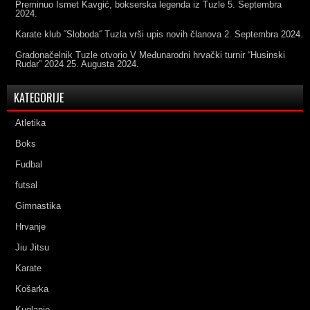
Preminuo Ismet Kavgić, bokserska legenda iz Tuzle
5. Septembra
2024.
Karate klub ˝Sloboda˝ Tuzla vrši upis novih članova
2. Septembra 2024.
Gradonačelnik Tuzle otvorio V Međunarodni hrvački turnir “Husinski
Rudar” 2024
25. Augusta 2024.
KATEGORIJE
Atletika
Boks
Fudbal
futsal
Gimnastika
Hrvanje
Jiu Jitsu
Karate
Košarka
Kuglanje