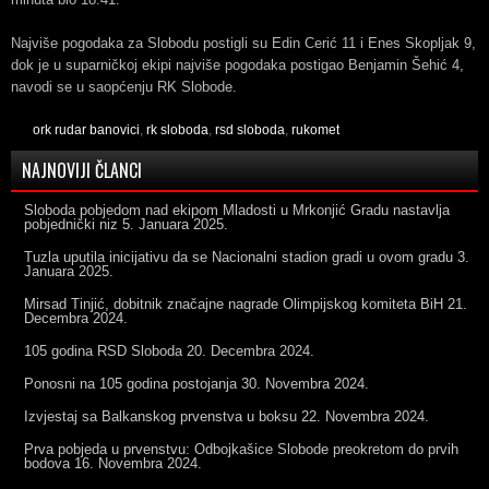
Najviše pogodaka za Slobodu postigli su Edin Cerić 11 i Enes Skopljak 9,
dok je u suparničkoj ekipi najviše pogodaka postigao Benjamin Šehić 4,
navodi se u saopćenju RK Slobode.
ork rudar banovici
,
rk sloboda
,
rsd sloboda
,
rukomet
NAJNOVIJI ČLANCI
Sloboda pobjedom nad ekipom Mladosti u Mrkonjić Gradu nastavlja
pobjednički niz
5. Januara 2025.
Tuzla uputila inicijativu da se Nacionalni stadion gradi u ovom gradu
3.
Januara 2025.
Mirsad Tinjić, dobitnik značajne nagrade Olimpijskog komiteta BiH
21.
Decembra 2024.
105 godina RSD Sloboda
20. Decembra 2024.
Ponosni na 105 godina postojanja
30. Novembra 2024.
Izvjestaj sa Balkanskog prvenstva u boksu
22. Novembra 2024.
Prva pobjeda u prvenstvu: Odbojkašice Slobode preokretom do prvih
bodova
16. Novembra 2024.