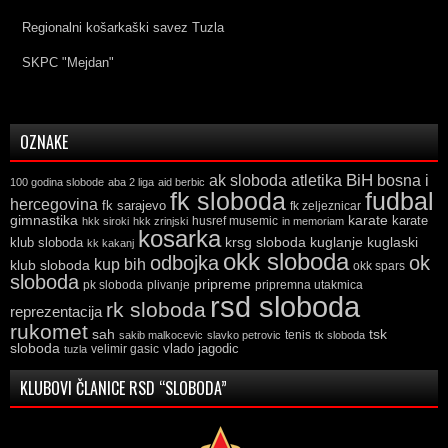
Regionalni košarkaški savez Tuzla
SKPC "Mejdan"
OZNAKE
ak sloboda
atletika
BiH
bosna i
100 godina slobode
aba 2 liga
aid berbic
fk sloboda
fudbal
hercegovina
fk sarajevo
fk zeljeznicar
gimnastika
karate
karate
husref musemic
hkk siroki
hkk zrinjski
in memoriam
kosarka
krsg sloboda
kuglaski
klub sloboda
kuglanje
kk kakanj
okk sloboda
odbojka
ok
kup bih
klub sloboda
okk spars
sloboda
pripreme
pk sloboda
plivanje
pripremna utakmica
rsd sloboda
rk sloboda
reprezentacija
rukomet
tsk
sah
sakib malkocevic
slavko petrovic
tenis
tk sloboda
sloboda
vlado jagodic
velimir gasic
tuzla
KLUBOVI ČLANICE RSD “SLOBODA”