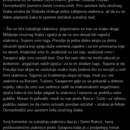
Osmanhodžić pomoćni trener crveno-crnih. Prvi asistent šefa stručnog
štaba smatra da Slobodu očekuje jedna zahtjevna utakmica, ali da su se
dobro pripremili kako bi spremni dočekali sutrašnji meč.
– Što se tiče sutrašnje utakmice, pripremamo se kao za svaku drugu.
Mišljenje stručnog štaba i igrača je da će ovo dosad biti najteža
utakmica. Svjesni smo toga, Posušje je jedna dobra ekipa sa dosta
iskusnih igrača koji igraju duže vremena zajedno i sa tim prinovama koje
su doveli. Analizirali smo ih, analizirali su oni nas, analizirali smo i
Sarajevo gdje smo osvojili bod. Ono što nam niko ne može oduzeti je
borbenost, angažman naših igrača i za to im skidam kapu. Sigurno je da
Posušje kao ekipa ne zaslužuje ovako malo bodova što su osvojili u ovih
šest utakmica. Sigurno su kvalitetnija ekipa od toga. Imali su i oni
utakmice sa Borcem, Tuzlom, Sarajevom gdje su se pokazali u dobrom
svjetlu, tako da smo ove sedmice radili na maksimalnom angažmanu
igrača kako bi što bolje odigrali tu utakmicu i naravno uz podršku naše
publike. Moram ih pohvaliti, nosili su nas protiv Borca i Tuzle i uz njihovu
podršku nadam se da ćemo ostvariti povoljan rezultat – istakao je Adnan
Osmanhodžić prvi asistent šefa stručnog štaba.
Svoj komentar na sutrašnju utakmicu dao je i Semir Bukvić, heroj
prošlosedmične utakmice protiv Sarajeva kada je u posljednjoj minuti