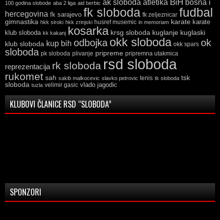
ak sloboda
atletika
BiH
bosna i
100 godina slobode
aba 2 liga
aid berbic
fk sloboda
fudbal
hercegovina
fk sarajevo
fk zeljeznicar
gimnastika
karate
karate
husref musemic
hkk siroki
hkk zrinjski
in memoriam
kosarka
krsg sloboda
kuglaski
klub sloboda
kuglanje
kk kakanj
okk sloboda
odbojka
ok
kup bih
klub sloboda
okk spars
sloboda
pripreme
pk sloboda
plivanje
pripremna utakmica
rsd sloboda
rk sloboda
reprezentacija
rukomet
tsk
sah
sakib malkocevic
slavko petrovic
tenis
tk sloboda
sloboda
vlado jagodic
velimir gasic
tuzla
KLUBOVI ČLANICE RSD “SLOBODA”
SPONZORI