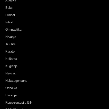
Atletika
Boks
Fudbal
futsal
Gimnastika
Hrvanje
Jiu Jitsu
Karate
Košarka
Kuglanje
Navijači
Nekategorisano
Odbojka
Plivanje
Reprezentacija BiH