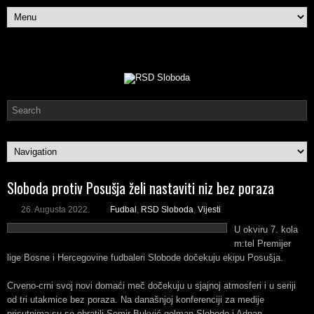
Sloboda protiv Posušja želi nastaviti niz bez poraza
26. Augusta 2022.
Fudbal
,
RSD Sloboda
,
Vijesti
U okviru 7. kola
m:tel Premijer
lige Bosne i Hercegovine fudbaleri Slobode dočekuju ekipu Posušja.
Crveno-crni svoj novi domaći meč dočekuju u sjajnoj atmosferi i u seriji
od tri utakmice bez poraza. Na današnjoj konferenciji za medije
prisutnima su se obratili Semir Bukvić golman Slobode i Adnan