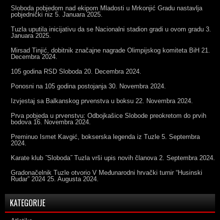
Sloboda pobjedom nad ekipom Mladosti u Mrkonjić Gradu nastavlja
pobjednički niz
5. Januara 2025.
Tuzla uputila inicijativu da se Nacionalni stadion gradi u ovom gradu
3.
Januara 2025.
Mirsad Tinjić, dobitnik značajne nagrade Olimpijskog komiteta BiH
21.
Decembra 2024.
105 godina RSD Sloboda
20. Decembra 2024.
Ponosni na 105 godina postojanja
30. Novembra 2024.
Izvjestaj sa Balkanskog prvenstva u boksu
22. Novembra 2024.
Prva pobjeda u prvenstvu: Odbojkašice Slobode preokretom do prvih
bodova
16. Novembra 2024.
Preminuo Ismet Kavgić, bokserska legenda iz Tuzle
5. Septembra
2024.
Karate klub ˝Sloboda˝ Tuzla vrši upis novih članova
2. Septembra 2024.
Gradonačelnik Tuzle otvorio V Međunarodni hrvački turnir “Husinski
Rudar” 2024
25. Augusta 2024.
KATEGORIJE