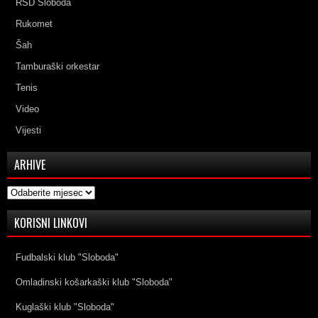
RSD Sloboda
Rukomet
Šah
Tamburaški orkestar
Tenis
Video
Vijesti
ARHIVE
Arhive
KORISNI LINKOVI
Fudbalski klub "Sloboda"
Omladinski košarkaški klub "Sloboda"
Kuglaški klub "Sloboda"