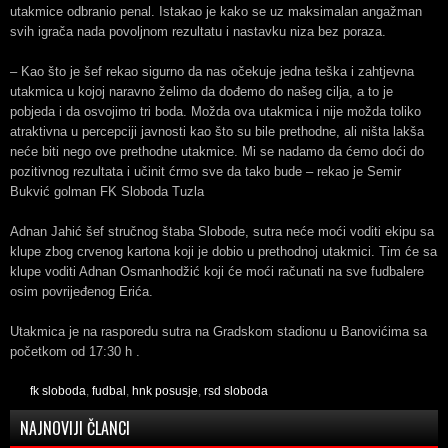
utakmice odbranio penal. Istakao je kako se uz maksimalan angažman
svih igrača nada povoljnom rezultatu i nastavku niza bez poraza.
– Kao što je šef rekao sigurno da nas očekuje jedna teška i zahtjevna
utakmica u kojoj naravno želimo da dođemo do našeg cilja, a to je
pobjeda i da osvojimo tri boda. Možda ova utakmica i nije možda toliko
atraktivna u percepciji javnosti kao što su bile prethodne, ali ništa lakša
neće biti nego ove prethodne utakmice. Mi se nadamo da ćemo doći do
pozitivnog rezultata i učinit ćrmo sve da tako bude – rekao je Semir
Bukvić golman FK Sloboda Tuzla
Adnan Jahić šef stručnog štaba Slobode, sutra neće moći voditi ekipu sa
klupe zbog crvenog kartona koji je dobio u prethodnoj utakmici. Tim će sa
klupe voditi Adnan Osmanhodžić koji će moći računati na sve fudbalere
osim povrijeđenog Erića.
Utakmica je na rasporedu sutra na Gradskom stadionu u Banovićima sa
početkom od 17:30 h .
fk sloboda
,
fudbal
,
hnk posusje
,
rsd sloboda
NAJNOVIJI ČLANCI