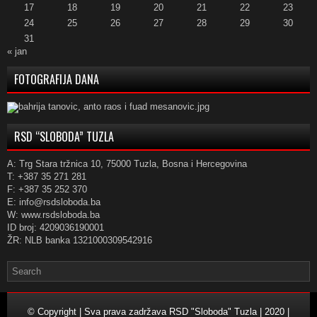
17
18
19
20
21
22
23
24
25
26
27
28
29
30
31
« jan
FOTOGRAFIJA DANA
RSD “SLOBODA” TUZLA
A: Trg Stara tržnica 10, 75000 Tuzla, Bosna i Hercegovina
T: +387 35 271 281
F: +387 35 252 370
E: info@rsdsloboda.ba
W: www.rsdsloboda.ba
ID broj: 4209036190001
ŽR: NLB banka 1321000309542916
© Copyright | Sva prava zadržava RSD "Sloboda" Tuzla | 2020 |