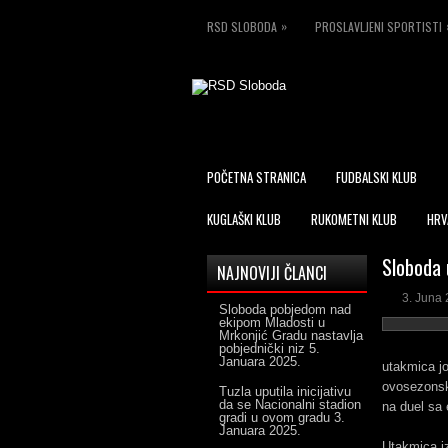
»
RSD SLOBODA
PROSLAVLJENI SPORTISTI
POČETNA STRANICA
FUDBALSKI KLUB
KUGLAŠKI KLUB
RUKOMETNI KLUB
HRV
Sloboda 
NAJNOVIJI ČLANCI
3. Juna 
Sloboda pobjedom nad
ekipom Mladosti u
Mrkonjić Gradu nastavlja
pobjednički niz
5.
Januara 2025.
utakmica jo
ovosezonsk
Tuzla uputila inicijativu
da se Nacionalni stadion
na duel sa
gradi u ovom gradu
3.
Januara 2025.
Utakmica iz