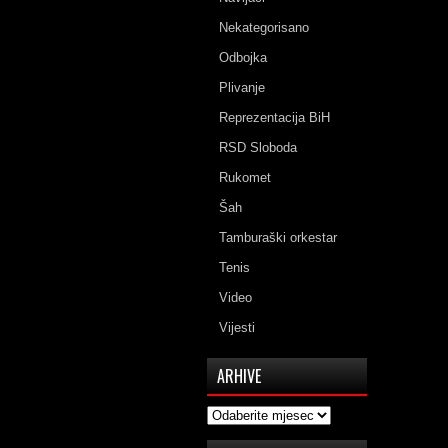
Nekategorisano
Odbojka
Plivanje
Reprezentacija BiH
RSD Sloboda
Rukomet
Šah
Tamburaški orkestar
Tenis
Video
Vijesti
ARHIVE
Arhive