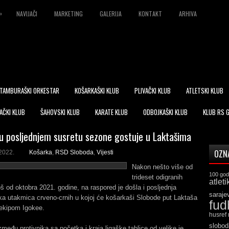
»
NAVIJAČI
MARKETING
GALERIJA
KONTAKT
ARHIVA
TAMBURAŠKI ORKESTAR
KOŠARKAŠKI KLUB
PLIVAČKI KLUB
ATLETSKI KLUB
AČKI KLUB
ŠAHOVSKI KLUB
KARATE KLUB
ODBOJKAŠKI KLUB
KLUB RS 
u posljednjem susretu sezone gostuje u Laktašima
OZN
2022.
Košarka
,
RSD Sloboda
,
Vijesti
Nakon nešto više od
100 god
trideset odigranih
atleti
š od oktobra 2021. godine, na raspored je došla i posljednja
saraje
a utakmica crveno-crnih u kojoj će košarkaši Slobode put Laktaša
fud
 ekipom Igokee.
husref
slobod
među protivnika sa početka i kraja ligaške tablice od velike je