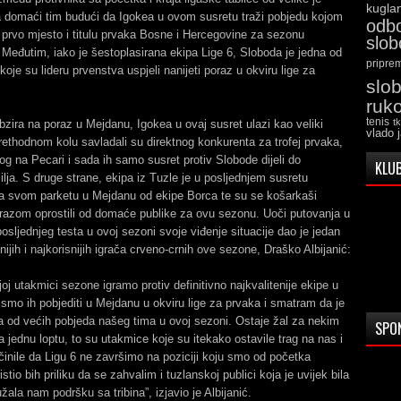
kugla
a domaći tim budući da Igokea u ovom susretu traži pobjedu kojom
odb
i prvo mjesto i titulu prvaka Bosne i Hercegovine za sezonu
slo
Međutim, iako je šestoplasirana ekipa Lige 6, Sloboda je jedna od
pripre
koje su lideru prvenstva uspjeli nanijeti poraz u okviru lige za
slo
ruk
tenis
t
bzira na poraz u Mejdanu, Igokea u ovaj susret ulazi kao veliki
vlado 
prethodnom kolu savladali su direktnog konkurenta za trofej prvaka,
og na Pecari i sada ih samo susret protiv Slobode dijeli do
KLUB
lja. S druge strane, ekipa iz Tuzle je u posljednjem susretu
a svom parketu u Mejdanu od ekipe Borca te su se košarkaši
razom oprostili od domaće publike za ovu sezonu. Uoči putovanja u
osljednjeg testa u ovoj sezoni svoje viđenje situacije dao je jedan
nijih i najkorisnijih igrača crveno-crnih ove sezone, Draško Albijanić:
joj utakmici sezone igramo protiv definitivno najkvalitenije ekipe u
li smo ih pobjediti u Mejdanu u okviru lige za prvaka i smatram da je
na od većih pobjeda našeg tima u ovoj sezoni. Ostaje žal za nekim
SPO
 jednu loptu, to su utakmice koje su itekako ostavile trag na nas i
inile da Ligu 6 ne završimo na poziciji koju smo od početka
ristio bih priliku da se zahvalim i tuzlanskoj publici koja je uvijek bila
užala nam podršku sa tribina”, izjavio je Albijanić.