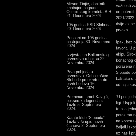
Mirsad Tinjić, dobitnik
važnosti z
značajne nagrade
Olimpijskog komiteta BiH
će potvrdit
21. Decembra 2024.
2021/2022. 
dvije ekipe 
105 godina RSD Sloboda
20. Decembra 2024.
prvaka.
Ponosni na 105 godina
postojanja
30. Novembra
Ipak, bez o
2024.
favorit. U 
ekipu Širok
Izvjestaj sa Balkanskog
prvenstva u boksu
22.
konačnog ci
Novembra 2024.
poražena n
Prva pobjeda u
Slobode po
prvenstvu: Odbojkašice
Laktaše u p
Slobode preokretom do
prvih bodova
16.
od najiskus
Novembra 2024.
Preminuo Ismet Kavgić,
“U posljedn
bokserska legenda iz
ligi. Uspje
Tuzle
5. Septembra
2024.
to bila jed
porazima na
Karate klub ˝Sloboda˝
na koncu uč
Tuzla vrši upis novih
članova
2. Septembra
željeli.Isko
2024.
uz nas i pr