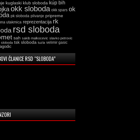
kup bih
kuglaski klub sloboda
nje
okk sloboda
ojka
ok
okk spars
boda
pripreme
pk sloboda
plivanje
rk
reprezentacija
mna utakmica
rsd sloboda
boda
omet
sah
sakib malkocevic
slavko petrovic
tsk sloboda
velimir gasic
k sloboda
tuzla
jagodic
OVI ČLANICE RSD “SLOBODA”
NZORI