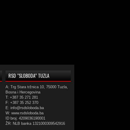
RSD “SLOBODA” TUZLA
A: Trg Stara tržnica 10, 75000 Tuzla,
Bosna i Hercegovina
T: +387 35 271 281
F: +387 35 252 370
E: info@rsdsloboda.ba
W: www.rsdsloboda.ba
ID broj: 4209036190001
ŽR: NLB banka 1321000309542916