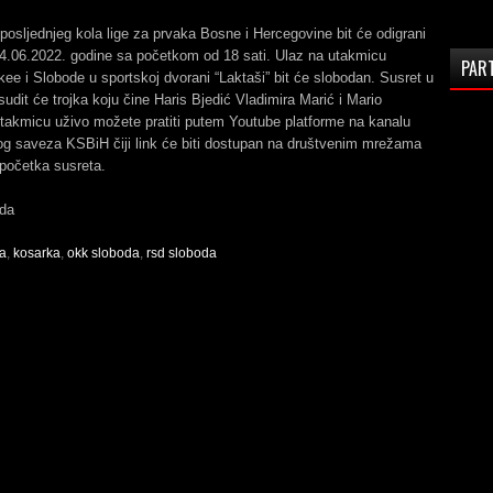
 posljednjeg kola lige za prvaka Bosne i Hercegovine bit će odigrani
04.06.2022. godine sa početkom od 18 sati. Ulaz na utakmicu
PAR
ee i Slobode u sportskoj dvorani “Laktaši” bit će slobodan. Susret u
udit će trojka koju čine Haris Bjedić Vladimira Marić i Mario
Utakmicu uživo možete pratiti putem Youtube platforme na kanalu
g saveza KSBiH čiji link će biti dostupan na društvenim mrežama
početka susreta.
da
ea
,
kosarka
,
okk sloboda
,
rsd sloboda