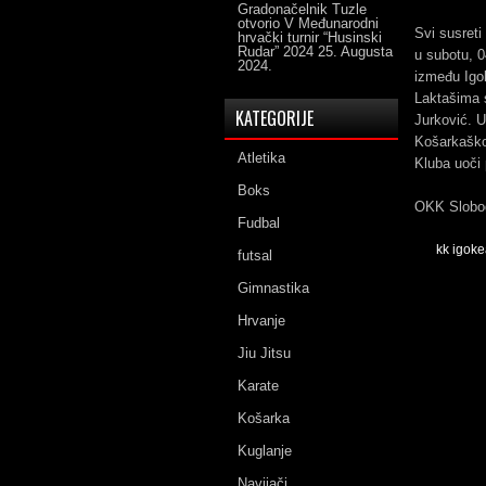
Gradonačelnik Tuzle
otvorio V Međunarodni
Svi susreti
hrvački turnir “Husinski
Rudar” 2024
25. Augusta
u subotu, 
2024.
između Igok
Laktašima s
KATEGORIJE
Jurković. 
Košarkaško
Atletika
Kluba uoči 
Boks
OKK Slobo
Fudbal
kk igok
futsal
Gimnastika
Hrvanje
Jiu Jitsu
Karate
Košarka
Kuglanje
Navijači