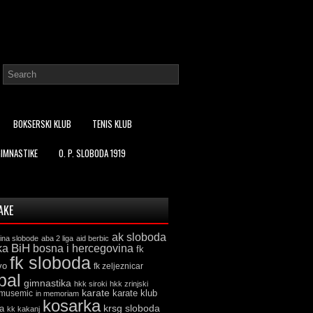
BOKSERSKI KLUB
TENIS KLUB
GIMNASTIKE
O. P. SLOBODA 1919
AKE
ak sloboda
ina slobode
aba 2 liga
aid berbic
ka
BiH
bosna i hercegovina
fk
fk sloboda
vo
fk zeljeznicar
bal
gimnastika
hkk siroki
hkk zrinjski
karate
karate klub
 musemic
in memoriam
kosarka
krsg sloboda
a
kk kakanj