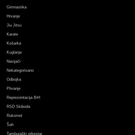
Gimnastika
Hrvanje
Jiu Jitsu
Karate
Košarka
Kuglanje
Navijači
Nekategorisano
Odbojka
Plivanje
Reprezentacija BiH
RSD Sloboda
Rukomet
Šah
Tamburaški orkestar