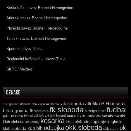
Košarkaški savez Bosne i Hercegovine
Atletski savez Bosne i Hercegovine
Plivački savez Bosne i Hercegovine
Teniski savez Bosne i Hercegovine
Sportski savez Tuzla
Regionalni košarkaški savez Tuzla
SKPC "Mejdan"
OZNAKE
ak sloboda
atletika
BiH
bosna i
100 godina slobode
aba 2 liga
aid berbic
fk sloboda
fudbal
hercegovina
fk sarajevo
fk zeljeznicar
gimnastika
karate
karate
husref musemic
hkk siroki
hkk zrinjski
in memoriam
kosarka
krsg sloboda
kuglaski
klub sloboda
kuglanje
kk kakanj
okk sloboda
odbojka
ok
kup bih
klub sloboda
okk spars