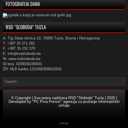
FOTOGRAFIJA DANA
RSD “SLOBODA” TUZLA
A: Trg Stara tržnica 10, 75000 Tuzla, Bosna i Hercegovina
T: +387 35 271 281
F: +387 35 252 370
E: info@rsdsloboda.ba
W: www.rsdsloboda.ba
ID broj: 4209036190001
ŽR: NLB banka 1321000309542916
© Copyright | Sva prava zadržava RSD "Sloboda" Tuzla | 2020 |
Developed by
"PC Prva Pomoć" agencija za pružanje informatičkih
usluga
| Array