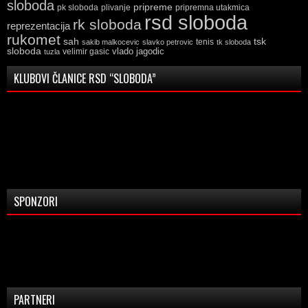
sloboda
pripreme
pk sloboda
plivanje
pripremna utakmica
rsd sloboda
rk sloboda
reprezentacija
rukomet
tsk
sah
sakib malkocevic
slavko petrovic
tenis
tk sloboda
sloboda
vlado jagodic
velimir gasic
tuzla
KLUBOVI ČLANICE RSD “SLOBODA”
SPONZORI
PARTNERI