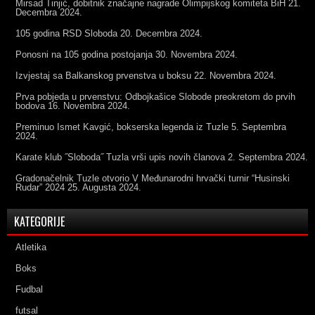
Mirsad Tinjić, dobitnik značajne nagrade Olimpijskog komiteta BiH
21.
Decembra 2024.
105 godina RSD Sloboda
20. Decembra 2024.
Ponosni na 105 godina postojanja
30. Novembra 2024.
Izvjestaj sa Balkanskog prvenstva u boksu
22. Novembra 2024.
Prva pobjeda u prvenstvu: Odbojkašice Slobode preokretom do prvih
bodova
16. Novembra 2024.
Preminuo Ismet Kavgić, bokserska legenda iz Tuzle
5. Septembra
2024.
Karate klub ˝Sloboda˝ Tuzla vrši upis novih članova
2. Septembra 2024.
Gradonačelnik Tuzle otvorio V Međunarodni hrvački turnir “Husinski
Rudar” 2024
25. Augusta 2024.
KATEGORIJE
Atletika
Boks
Fudbal
futsal