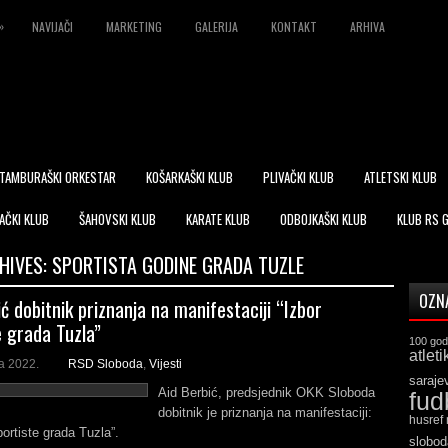
»
NAVIJAČI
MARKETING
GALERIJA
KONTAKT
ARHIVA
TAMBURAŠKI ORKESTAR
KOŠARKAŠKI KLUB
PLIVAČKI KLUB
ATLETSKI KLUB
AČKI KLUB
ŠAHOVSKI KLUB
KARATE KLUB
ODBOJKAŠKI KLUB
KLUB RS 
HIVES:
SPORTISTA GODINE GRADA TUZLE
OZN
ć dobitnik priznanja na manifestaciji “Izbor
e grada Tuzla”
100 god
atleti
a 2022.
RSD Sloboda
,
Vijesti
saraje
Aid Berbić, predsjednik OKK Sloboda
fud
dobitnik je priznanja na manifestaciji:
husref
portiste grada Tuzla”.
slobod