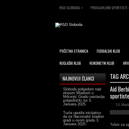
»
RSD SLOBODA
PROSLAVLJENI SPORTISTI
POČETNA STRANICA
FUDBALSKI KLUB
KUGLAŠKI KLUB
RUKOMETNI KLUB
HRV
TAG ARC
NAJNOVIJI ČLANCI
Aid Berbi
Sloboda pobjedom nad
ekipom Mladosti u
sportist
Mrkonjić Gradu nastavlja
pobjednički niz
5.
Januara 2025.
13. Mart
Tuzla uputila inicijativu
da se Nacionalni stadion
gradi u ovom gradu
3.
Januara 2025.
“Izbor za s