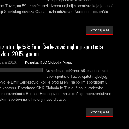
NES proglašena je najboljom
jom Tuzle, na 59. manifestaciji Izbora najboljih sportista koja je sinoć
ciji Sportskog saveza Grada Tuzla održana u Narodnom pozorištu
Pročitaj više
 zlatni dječak: Emir Čerkezović najbolji sportista
zle u 2015. godini
ruara 2016.
Košarka
,
RSD Sloboda
,
Vijesti
Na večeras održanoj 56. manifestaciji
Izbor sportiste Tuzle, epitet najboljeg
onio je Emir Čerkezović, koji je proglašen i najboljim sportistom u
 kantonu. Prvotimac OKK Sloboda iz Tuzle, član je kadetske
reprezentacije Bosne i Hercegovine, najuspješnije reprezentativne
skim sportovima u historiji naše države.
Pročitaj više