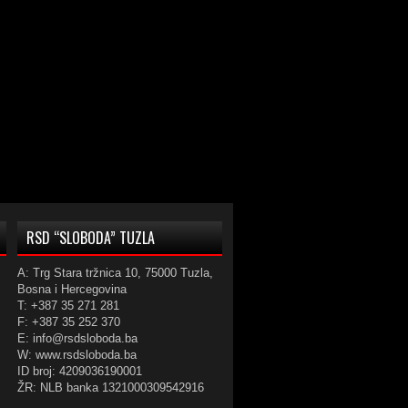
RSD “SLOBODA” TUZLA
A: Trg Stara tržnica 10, 75000 Tuzla,
Bosna i Hercegovina
T: +387 35 271 281
F: +387 35 252 370
E: info@rsdsloboda.ba
W: www.rsdsloboda.ba
ID broj: 4209036190001
ŽR: NLB banka 1321000309542916