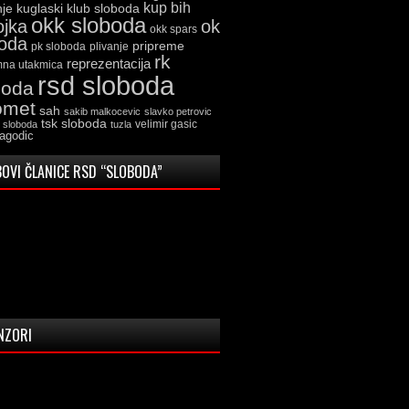
kup bih
kuglaski klub sloboda
nje
okk sloboda
ojka
ok
okk spars
boda
pripreme
pk sloboda
plivanje
rk
reprezentacija
mna utakmica
rsd sloboda
boda
omet
sah
sakib malkocevic
slavko petrovic
tsk sloboda
velimir gasic
k sloboda
tuzla
jagodic
OVI ČLANICE RSD “SLOBODA”
NZORI