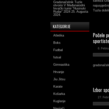
saveza Grad
Gradonačelnik Tuzle
otvorio V Međunarodni
najuspješnij
hrvački turnir “Husinski
Tuzla dobil
Rudar” 2024
25. Augusta
2024.
KATEGORIJE
Počele p
Atletika
sportist
Boks
6. Febru
Fudbal
futsal
Gimnastika
gradonačel
Hrvanje
Jiu Jitsu
Karate
Izbor sp
Košarka
27. Feb
Kuglanje
Navijači