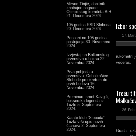
Mirsad Tinjić, dobitnik
značajne nagrade
Olimpijskog komiteta BiH
21. Decembra 2024.
Izbor spo
105 godina RSD Sloboda
20. Decembra 2024.
17. Mart
Ponosni na 105 godina
postojanja
30. Novembra
2024.
Izvjestaj sa Balkanskog
rukometni j
prvenstva u boksu
22.
večeras.
Novembra 2024.
Prva pobjeda u
prvenstvu: Odbojkašice
Slobode preokretom do
prvih bodova
16.
Novembra 2024.
Treću ti
Preminuo Ismet Kavgić,
Malkočev
bokserska legenda iz
Tuzle
5. Septembra
2024.
26. Feb
Karate klub ˝Sloboda˝
Tuzla vrši upis novih
članova
2. Septembra
2024.
Grada Tuzl