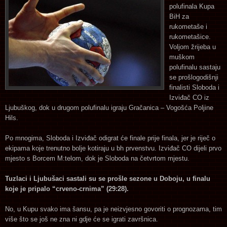
polufinala Kupa
BiH za
rukometaše i
rukometašice.
Voljom žrijeba u
muškom
polufinalu sastaju
se prošlogodišnji
finalisti Sloboda i
Izviđač CO iz
Ljubuškog, dok u drugom polufinalu igraju Gračanica – Vogošća Poljine
Hils.
Po mnogima, Sloboda i Izviđač odigrat će finale prije finala, jer je riječ o
ekipama koje trenutno bolje kotiraju u bh prvenstvu. Izviđač CO dijeli prvo
mjesto s Borcem M:telom, dok je Sloboda na četvrtom mjestu.
Tuzlaci i Ljubušaci sastali su se prošle sezone u Doboju, u finalu
koje je pripalo “crveno-crnima” (29:28).
No, u Kupu svako ima šansu, pa je neizvjesno govoriti o prognozama, tim
više što se još ne zna ni gdje će se igrati završnica.