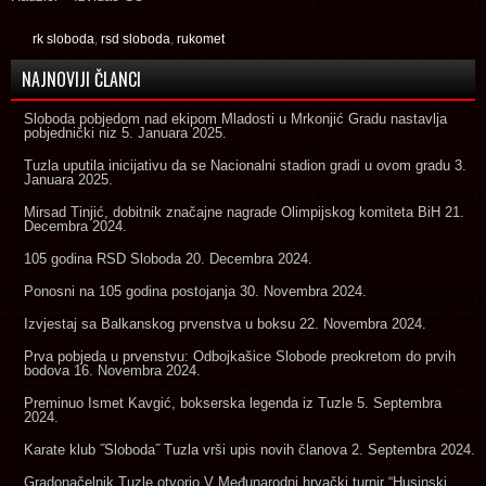
rk sloboda
,
rsd sloboda
,
rukomet
NAJNOVIJI ČLANCI
Sloboda pobjedom nad ekipom Mladosti u Mrkonjić Gradu nastavlja
pobjednički niz
5. Januara 2025.
Tuzla uputila inicijativu da se Nacionalni stadion gradi u ovom gradu
3.
Januara 2025.
Mirsad Tinjić, dobitnik značajne nagrade Olimpijskog komiteta BiH
21.
Decembra 2024.
105 godina RSD Sloboda
20. Decembra 2024.
Ponosni na 105 godina postojanja
30. Novembra 2024.
Izvjestaj sa Balkanskog prvenstva u boksu
22. Novembra 2024.
Prva pobjeda u prvenstvu: Odbojkašice Slobode preokretom do prvih
bodova
16. Novembra 2024.
Preminuo Ismet Kavgić, bokserska legenda iz Tuzle
5. Septembra
2024.
Karate klub ˝Sloboda˝ Tuzla vrši upis novih članova
2. Septembra 2024.
Gradonačelnik Tuzle otvorio V Međunarodni hrvački turnir “Husinski