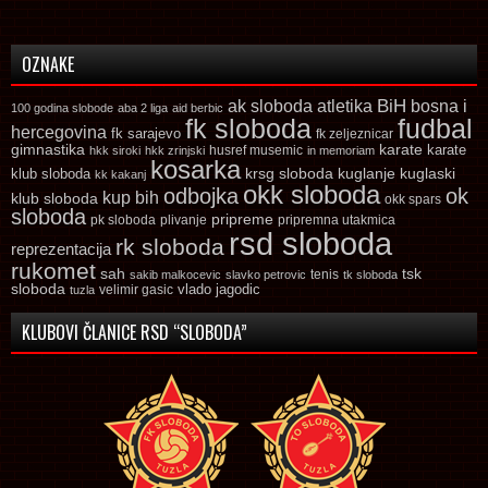
OZNAKE
ak sloboda
atletika
BiH
bosna i
100 godina slobode
aba 2 liga
aid berbic
fk sloboda
fudbal
hercegovina
fk sarajevo
fk zeljeznicar
gimnastika
karate
karate
husref musemic
hkk siroki
hkk zrinjski
in memoriam
kosarka
krsg sloboda
kuglaski
klub sloboda
kuglanje
kk kakanj
okk sloboda
odbojka
ok
kup bih
klub sloboda
okk spars
sloboda
pripreme
pk sloboda
plivanje
pripremna utakmica
rsd sloboda
rk sloboda
reprezentacija
rukomet
tsk
sah
sakib malkocevic
slavko petrovic
tenis
tk sloboda
sloboda
vlado jagodic
velimir gasic
tuzla
KLUBOVI ČLANICE RSD “SLOBODA”