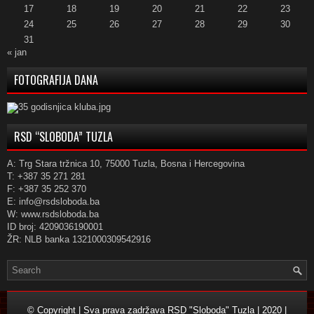
17
18
19
20
21
22
23
24
25
26
27
28
29
30
31
« jan
FOTOGRAFIJA DANA
RSD “SLOBODA” TUZLA
A: Trg Stara tržnica 10, 75000 Tuzla, Bosna i Hercegovina
T: +387 35 271 281
F: +387 35 252 370
E: info@rsdsloboda.ba
W: www.rsdsloboda.ba
ID broj: 4209036190001
ŽR: NLB banka 1321000309542916
© Copyright | Sva prava zadržava RSD "Sloboda" Tuzla | 2020 |