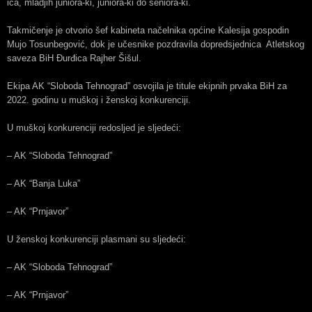
ica, mladjih juniora-ki, juniora-ki do seniora-ki.
Takmičenje je otvorio šef kabineta načelnika općine Kalesija gospodin
Mujo Tosunbegović, dok je učesnike pozdravila dopredsjednica Atletskog
saveza BiH Đurđica Rajher Šišul.
Ekipa AK “Sloboda Tehnograd” osvojila je titule ekipnih prvaka BiH za
2022. godinu u muškoj i ženskoj konkurenciji.
U muškoj konkurenciji redosljed je sljedeći:
– AK “Sloboda Tehnograd”
– AK “Banja Luka”
– AK “Prnjavor”
U ženskoj konkurenciji plasmani su sljedeći:
– AK “Sloboda Tehnograd”
– AK “Prnjavor”