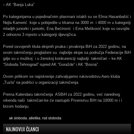
– AK “Banja Luka”
Po kategorijama u pojedinačnim plasmani istakli su se Elma Hasanbašić i
Nejla Kamerić koje u pobijedile u trkama na 3000 m i 4000 m u kategoriji
mladjih juniorki i juniorki, Ena Bećirović i Ema Mešković koje su osvojile
2 odnosno 3 mjesto u kategoriji djevojčica.
Pored osvojenih titula ekipnih pvaka i prvakinja BiH za 2022 godinu, na
ovom takmičenju proglašeni su najbolje ekipe sa područja Federacije BiH
gdje su u muškoj i u ženskoj konkurenciji najbolji takmičari – ke AK
“Sloboda Tehnograd” ispred AK “Goražde” i AK “Bosna”.
Ovom prilikom se najiskrenije zahvaljujemo rukovodstvu Aero kluba
„Tuzla” na podršci u organizaciji takmičenja.
Prema Kalendaru takmičenja ASBiH za 2022 godinu, već narednog
vikenda naši takmičari-ke će nastupiti Prvenstvu BIH na 10000 m i i
brzom hodanju.
ak sloboda
,
atletika
,
rsd sloboda
NAJNOVIJI ČLANCI