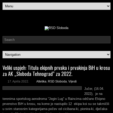
Veliki uspjeh: Titula ekipnih prvaka i prvakinja BiH u krosu
za AK „Sloboda Tehnograd” za 2022.
17. Aprila 2022.
Atletika
,
RSD Sloboda
,
Vijesti
Jučer, (16.04.
2022), je na
terenima sportskog aerodroma “Jegin Lug” u Raincima održano Ekipno
prvenstvo BiH u krosu, na kome je nastupilo 12 ekipa koi su se takmičili
u svim starosnim kategorijama počev od cicibana-ki, pionira-ki, dječaka-