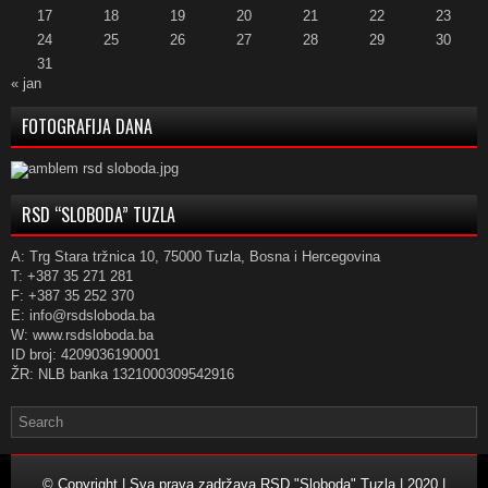
17
18
19
20
21
22
23
24
25
26
27
28
29
30
31
« jan
FOTOGRAFIJA DANA
RSD “SLOBODA” TUZLA
A: Trg Stara tržnica 10, 75000 Tuzla, Bosna i Hercegovina
T: +387 35 271 281
F: +387 35 252 370
E: info@rsdsloboda.ba
W: www.rsdsloboda.ba
ID broj: 4209036190001
ŽR: NLB banka 1321000309542916
© Copyright | Sva prava zadržava RSD "Sloboda" Tuzla | 2020 |