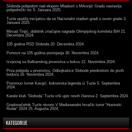
Sloboda pobjedom nad ekipom Mladosti u Mrkonjić Gradu nastavlja
pobjednički niz
5. Januara 2025.
Tuzla uputila inicijativu da se Nacionalni stadion gradi u ovom gradu
3.
Januara 2025.
Mirsad Tinjić, dobitnik značajne nagrade Olimpijskog komiteta BiH
21.
Decembra 2024.
105 godina RSD Sloboda
20. Decembra 2024.
Ponosni na 105 godina postojanja
30. Novembra 2024.
Izvjestaj sa Balkanskog prvenstva u boksu
22. Novembra 2024.
Prva pobjeda u prvenstvu: Odbojkašice Slobode preokretom do prvih
bodova
16. Novembra 2024.
Preminuo Ismet Kavgić, bokserska legenda iz Tuzle
5. Septembra
2024.
Karate klub ˝Sloboda˝ Tuzla vrši upis novih članova
2. Septembra 2024.
Gradonačelnik Tuzle otvorio V Međunarodni hrvački turnir “Husinski
Rudar” 2024
25. Augusta 2024.
KATEGORIJE