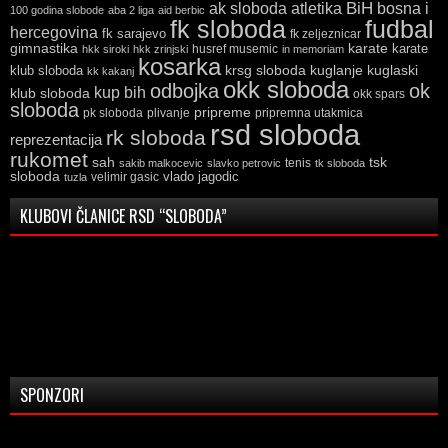
ak sloboda
atletika
BiH
bosna i
100 godina slobode
aba 2 liga
aid berbic
fk sloboda
fudbal
hercegovina
fk sarajevo
fk zeljeznicar
gimnastika
karate
karate
husref musemic
hkk siroki
hkk zrinjski
in memoriam
kosarka
krsg sloboda
kuglaski
klub sloboda
kuglanje
kk kakanj
okk sloboda
odbojka
ok
kup bih
klub sloboda
okk spars
sloboda
pripreme
pk sloboda
plivanje
pripremna utakmica
rsd sloboda
rk sloboda
reprezentacija
rukomet
tsk
sah
sakib malkocevic
slavko petrovic
tenis
tk sloboda
sloboda
vlado jagodic
velimir gasic
tuzla
KLUBOVI ČLANICE RSD “SLOBODA”
SPONZORI