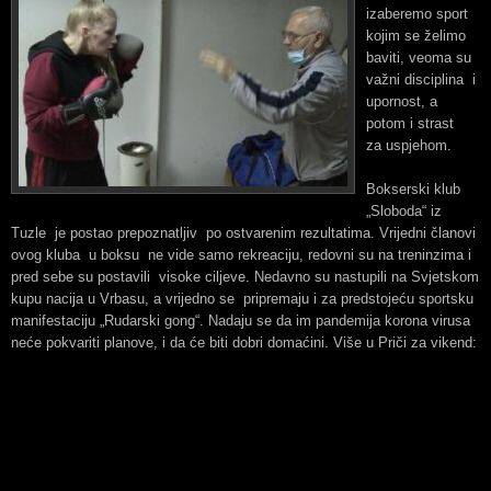
izaberemo sport
kojim se želimo
baviti, veoma su
važni disciplina i
upornost, a
potom i strast
za uspjehom.
Bokserski klub
„Sloboda“ iz
Tuzle je postao prepoznatljiv po ostvarenim rezultatima. Vrijedni članovi
ovog kluba u boksu ne vide samo rekreaciju, redovni su na treninzima i
pred sebe su postavili visoke ciljeve. Nedavno su nastupili na Svjetskom
kupu nacija u Vrbasu, a vrijedno se pripremaju i za predstojeću sportsku
manifestaciju „Rudarski gong“. Nadaju se da im pandemija korona virusa
neće pokvariti planove, i da će biti dobri domaćini. Više u Priči za vikend: