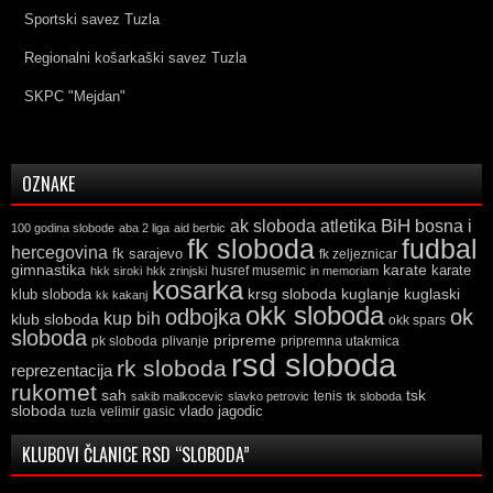
Sportski savez Tuzla
Regionalni košarkaški savez Tuzla
SKPC "Mejdan"
OZNAKE
ak sloboda
atletika
BiH
bosna i
100 godina slobode
aba 2 liga
aid berbic
fk sloboda
fudbal
hercegovina
fk sarajevo
fk zeljeznicar
gimnastika
karate
karate
husref musemic
hkk siroki
hkk zrinjski
in memoriam
kosarka
krsg sloboda
kuglaski
klub sloboda
kuglanje
kk kakanj
okk sloboda
odbojka
ok
kup bih
klub sloboda
okk spars
sloboda
pripreme
pk sloboda
plivanje
pripremna utakmica
rsd sloboda
rk sloboda
reprezentacija
rukomet
tsk
sah
sakib malkocevic
slavko petrovic
tenis
tk sloboda
sloboda
vlado jagodic
velimir gasic
tuzla
KLUBOVI ČLANICE RSD “SLOBODA”