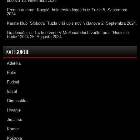
bodova
16. Novembra 2024.
Preminuo Ismet Kavgić, bokserska legenda iz Tuzle
5. Septembra
2024.
Karate klub ˝Sloboda˝ Tuzla vrši upis novih članova
2. Septembra 2024.
Gradonačelnik Tuzle otvorio V Međunarodni hrvački turnir “Husinski
Rudar” 2024
25. Augusta 2024.
KATEGORIJE
Atletika
Boks
Fudbal
futsal
Gimnastika
Hrvanje
Jiu Jitsu
Karate
Košarka