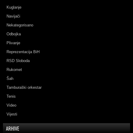
Kuglanje
Navijači
Nekategorisano
Odbojka
Plivanje
Reprezentacija BiH
RSD Sloboda
Rukomet
Šah
Tamburaški orkestar
Tenis
Video
Vijesti
ARHIVE