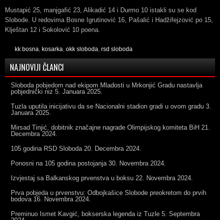
Mustapić 25, manjgafić 23, Alikadić 14 i Durmo 10 istakli su se kod
Slobode. U redovima Bosne Igrutinović 16, Pašalić i Hadžifejzović po 15,
Klještan 12 i Sokolović 10 poena.
kk bosna
,
kosarka
,
okk sloboda
,
rsd sloboda
NAJNOVIJI ČLANCI
Sloboda pobjedom nad ekipom Mladosti u Mrkonjić Gradu nastavlja
pobjednički niz
5. Januara 2025.
Tuzla uputila inicijativu da se Nacionalni stadion gradi u ovom gradu
3.
Januara 2025.
Mirsad Tinjić, dobitnik značajne nagrade Olimpijskog komiteta BiH
21.
Decembra 2024.
105 godina RSD Sloboda
20. Decembra 2024.
Ponosni na 105 godina postojanja
30. Novembra 2024.
Izvjestaj sa Balkanskog prvenstva u boksu
22. Novembra 2024.
Prva pobjeda u prvenstvu: Odbojkašice Slobode preokretom do prvih
bodova
16. Novembra 2024.
Preminuo Ismet Kavgić, bokserska legenda iz Tuzle
5. Septembra