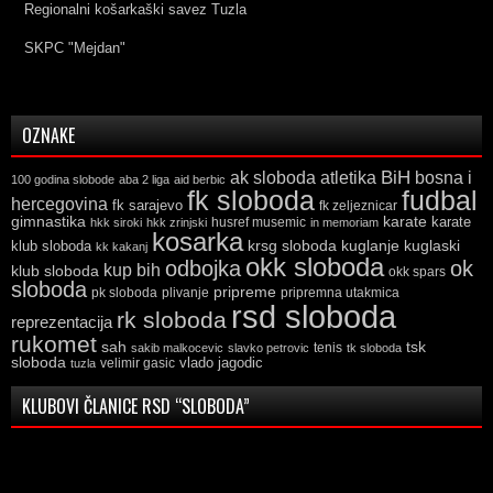
Regionalni košarkaški savez Tuzla
SKPC "Mejdan"
OZNAKE
ak sloboda
atletika
BiH
bosna i
100 godina slobode
aba 2 liga
aid berbic
fk sloboda
fudbal
hercegovina
fk sarajevo
fk zeljeznicar
gimnastika
karate
karate
husref musemic
hkk siroki
hkk zrinjski
in memoriam
kosarka
krsg sloboda
kuglaski
klub sloboda
kuglanje
kk kakanj
okk sloboda
odbojka
ok
kup bih
klub sloboda
okk spars
sloboda
pripreme
pk sloboda
plivanje
pripremna utakmica
rsd sloboda
rk sloboda
reprezentacija
rukomet
tsk
sah
sakib malkocevic
slavko petrovic
tenis
tk sloboda
sloboda
vlado jagodic
velimir gasic
tuzla
KLUBOVI ČLANICE RSD “SLOBODA”