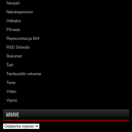
Navijači
Nekategorisano
Odbojka
Plivanje
Reprezentacija BiH
RSD Sloboda
Rukomet
Šah
Tamburaški orkestar
Tenis
Video
Vijesti
ARHIVE
Arhive