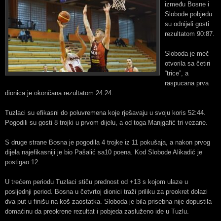
između Bosne i
Slobode pobjedu
su odnijeli gosti
rezultatom 90:87.
Sloboda je meč
otvorila sa četiri
“trice”, a
raspucana prva
dionica je okončana rezultatom 24:24.
Tuzlaci su efikasni do poluvremena koje rješavaju u svoju koris 52:44.
Pogodili su gosti 8 trojki u prvom dijelu, a od toga Manjgafić tri vezane.
S druge strane Bosna je pogodila 4 trojke iz 11 pokušaja, a nakon prvog
dijela najefikasniji je bio Pašalić sa10 poena. Kod Slobode Alikadić je
postigao 12.
U trećem periodu Tuzlaci stiču prednost od +13 s kojom ulaze u
posljednji period. Bosna u četvrtoj dionici traži priliku za preokret dolazi
dva put u finišu na koš zaostatka. Sloboda je bila prisebna nije dopustila
domaćinu da preokrene rezultat i pobjeda zasluženo ide u Tuzlu.