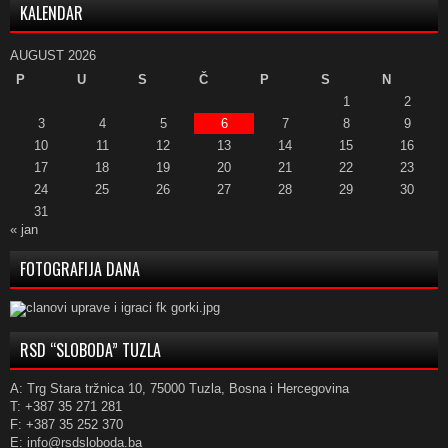
KALENDAR
AUGUST 2026
P
U
S
Č
P
S
N
1
2
3
4
5
6
7
8
9
10
11
12
13
14
15
16
17
18
19
20
21
22
23
24
25
26
27
28
29
30
31
« jan
FOTOGRAFIJA DANA
RSD “SLOBODA” TUZLA
A: Trg Stara tržnica 10, 75000 Tuzla, Bosna i Hercegovina
T: +387 35 271 281
F: +387 35 252 370
E: info@rsdsloboda.ba