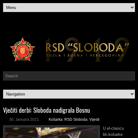
Vječiti derbi: Sloboda nadigrala Bosnu
30. Januara 2021.
Košarka
,
RSD Sloboda
,
Vijesti
U el-clasicu
bh.košarke