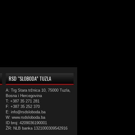
RSD “SLOBODA” TUZLA
A: Trg Stara tržnica 10, 75000 Tuzla,
Bosna i Hercegovina
T: +387 35 271 281
F: +387 35 252 370
E: info@rsdsloboda.ba
W: www.rsdsloboda.ba
ID broj: 4209036190001
ŽR: NLB banka 1321000309542916