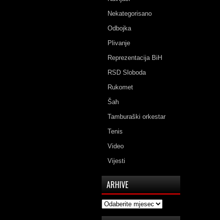
Nekategorisano
Odbojka
Plivanje
Reprezentacija BiH
RSD Sloboda
Rukomet
Šah
Tamburaški orkestar
Tenis
Video
Vijesti
ARHIVE
Arhive