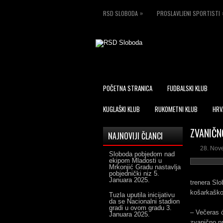
»
RSD SLOBODA
PROSLAVLJENI SPORTISTI
POČETNA STRANICA
FUDBALSKI KLUB
KUGLAŠKI KLUB
RUKOMETNI KLUB
HRV
ZVANIČNO
NAJNOVIJI ČLANCI
28. Nov
Sloboda pobjedom nad
ekipom Mladosti u
Mrkonjić Gradu nastavlja
pobjednički niz
5.
Januara 2025.
trenera Slo
košarkaško
Tuzla uputila inicijativu
da se Nacionalni stadion
gradi u ovom gradu
3.
– Večeras ć
Januara 2025.
zvanično pr