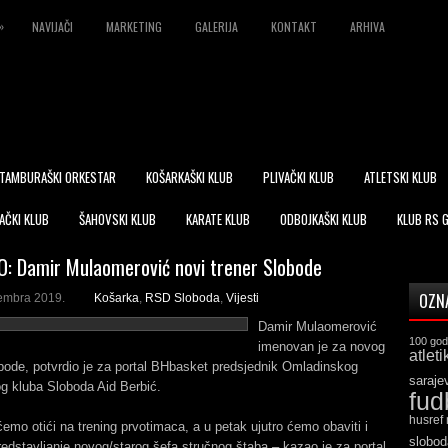
»
NAVIJAČI
MARKETING
GALERIJA
KONTAKT
ARHIVA
TAMBURAŠKI ORKESTAR
KOŠARKAŠKI KLUB
PLIVAČKI KLUB
ATLETSKI KLUB
AČKI KLUB
ŠAHOVSKI KLUB
KARATE KLUB
ODBOJKAŠKI KLUB
KLUB RS 
: Damir Mulaomerović novi trener Slobode
OZN
embra 2019.
Košarka
,
RSD Sloboda
,
Vijesti
Damir Mulaomerović
100 god
imenovan je za novog
atleti
bode, potvrdio je za portal BHbasket predsjednik Omladinskog
saraje
g kluba Sloboda Aid Berbić.
fud
husref
emo otići na trening prvotimaca, a u petak ujutro ćemo obaviti i
slobod
edstavljanje novog/starog šefa stručnog štaba – kazao je za portal