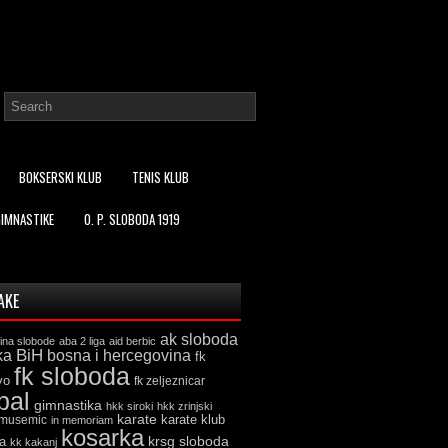
BOKSERSKI KLUB
TENIS KLUB
GIMNASTIKE
O. P. SLOBODA 1919
AKE
ak sloboda
ina slobode
aba 2 liga
aid berbic
ka
BiH
bosna i hercegovina
fk
fk sloboda
vo
fk zeljeznicar
bal
gimnastika
hkk siroki
hkk zrinjski
karate
karate klub
 musemic
in memoriam
kosarka
krsg sloboda
a
kk kakanj