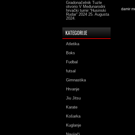
Gradonačelnik Tuzle
otvorio V Međunarodni
damir m
hrvački turnir “Husinski
Rudar” 2024
25. Augusta
2024.
KATEGORIJE
Atletika
Boks
Fudbal
futsal
Gimnastika
Hrvanje
Jiu Jitsu
Karate
Košarka
Kuglanje
Navijači