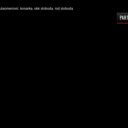
ulaomerovic
,
kosarka
,
okk sloboda
,
rsd sloboda
PAR