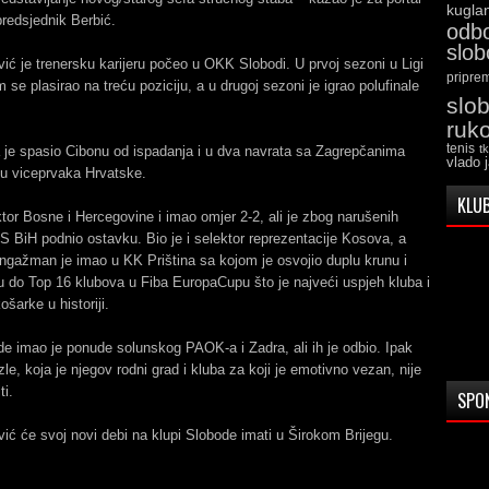
kugla
redsjednik Berbić.
odb
slo
ć je trenersku karijeru počeo u OKK Slobodi. U prvoj sezoni u Ligi
pripre
 se plasirao na treću poziciju, a u drugoj sezoni je igrao polufinale
slo
ruk
tenis
t
 je spasio Cibonu od ispadanja i u dva navrata sa Zagrepčanima
vlado 
ulu viceprvaka Hrvatske.
KLUB
ktor Bosne i Hercegovine i imao omjer 2-2, ali je zbog narušenih
 BiH podnio ostavku. Bio je i selektor reprezentacije Kosova, a
angažman je imao u KK Priština sa kojom je osvojio duplu krunu i
 do Top 16 klubova u Fiba EuropaCupu što je najveći uspjeh kluba i
šarke u historiji.
de imao je ponude solunskog PAOK-a i Zadra, ali ih je odbio. Ipak
zle, koja je njegov rodni grad i kluba za koji je emotivno vezan, nije
i.
SPO
ć će svoj novi debi na klupi Slobode imati u Širokom Brijegu.