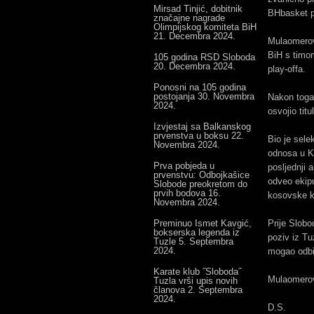
Mirsad Tinjić, dobitnik
BHbasket p
značajne nagrade
Olimpijskog komiteta BiH
21. Decembra 2024.
Mulaomerovi
BiH s timom
105 godina RSD Sloboda
20. Decembra 2024.
play-offa.
Ponosni na 105 godina
postojanja
30. Novembra
Nakon toga
2024.
osvojio tit
Izvjestaj sa Balkanskog
prvenstva u boksu
22.
Bio je sele
Novembra 2024.
odnosa u KS
Prva pobjeda u
posljednji 
prvenstvu: Odbojkašice
odveo ekipu
Slobode preokretom do
prvih bodova
16.
kosovske ko
Novembra 2024.
Preminuo Ismet Kavgić,
Prije Slobo
bokserska legenda iz
poziv iz Tu
Tuzle
5. Septembra
2024.
mogao odbit
Karate klub ˝Sloboda˝
Mulaomerovi
Tuzla vrši upis novih
članova
2. Septembra
2024.
D.S.