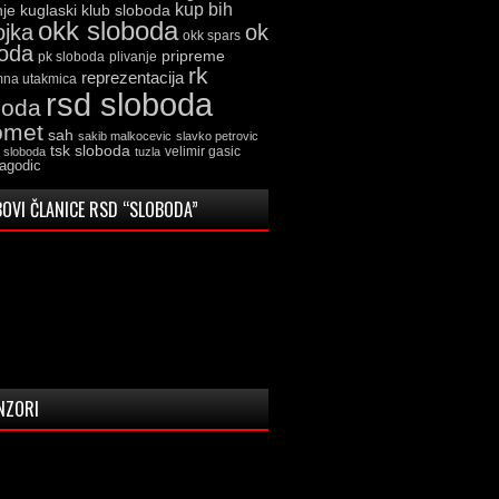
kup bih
kuglaski klub sloboda
nje
okk sloboda
ojka
ok
okk spars
boda
pripreme
pk sloboda
plivanje
rk
reprezentacija
mna utakmica
rsd sloboda
boda
omet
sah
sakib malkocevic
slavko petrovic
tsk sloboda
velimir gasic
k sloboda
tuzla
jagodic
OVI ČLANICE RSD “SLOBODA”
NZORI