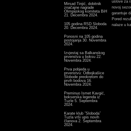
uslove za r
Mirsad Tinjić, dobitnik
novoj sezon
značajne nagrade
Olimpijskog komiteta BiH
garantuje d
21. Decembra 2024.
Pored rezult
105 godina RSD Sloboda
nalaze u ka
20. Decembra 2024.
Ponosni na 105 godina
postojanja
30. Novembra
2024.
Izvjestaj sa Balkanskog
prvenstva u boksu
22.
Novembra 2024.
Prva pobjeda u
prvenstvu: Odbojkašice
Slobode preokretom do
prvih bodova
16.
Novembra 2024.
Preminuo Ismet Kavgić,
bokserska legenda iz
Tuzle
5. Septembra
2024.
Karate klub ˝Sloboda˝
Tuzla vrši upis novih
članova
2. Septembra
2024.