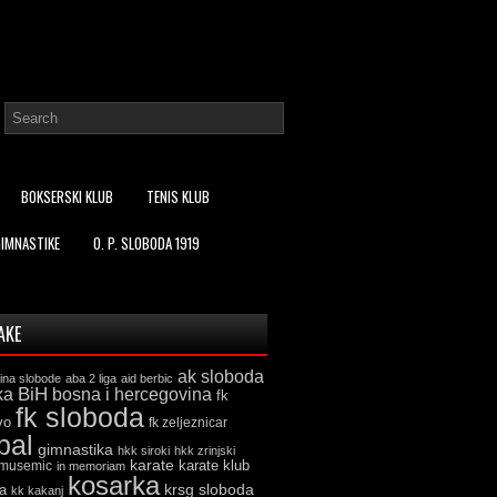
BOKSERSKI KLUB
TENIS KLUB
GIMNASTIKE
O. P. SLOBODA 1919
AKE
ak sloboda
ina slobode
aba 2 liga
aid berbic
ka
BiH
bosna i hercegovina
fk
fk sloboda
vo
fk zeljeznicar
bal
gimnastika
hkk siroki
hkk zrinjski
karate
karate klub
 musemic
in memoriam
kosarka
krsg sloboda
a
kk kakanj