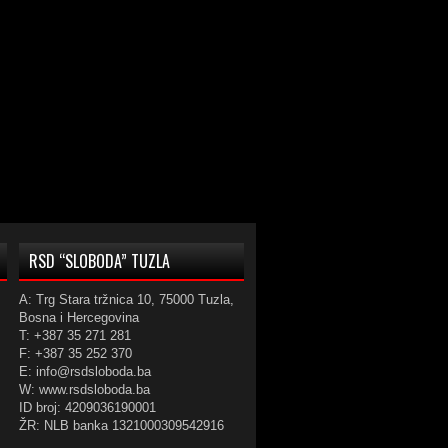
RSD “SLOBODA” TUZLA
A: Trg Stara tržnica 10, 75000 Tuzla,
Bosna i Hercegovina
T: +387 35 271 281
F: +387 35 252 370
E: info@rsdsloboda.ba
W: www.rsdsloboda.ba
ID broj: 4209036190001
ŽR: NLB banka 1321000309542916