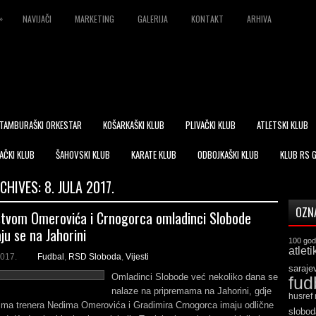
»
NAVIJAČI
MARKETING
GALERIJA
KONTAKT
ARHIVA
TAMBURAŠKI ORKESTAR
KOŠARKAŠKI KLUB
PLIVAČKI KLUB
ATLETSKI KLUB
AČKI KLUB
ŠAHOVSKI KLUB
KARATE KLUB
ODBOJKAŠKI KLUB
KLUB RS 
RCHIVES:
8. JULA 2017.
OZN
tvom Omerovića i Crnogorca omladinci Slobode
ju se na Jahorini
100 god
atleti
2017.
Fudbal
,
RSD Sloboda
,
Vijesti
saraje
Omladinci Slobode već nekoliko dana se
fud
nalaze na pripremama na Jahorini, gdje
husref
čima trenera Nedima Omerovića i Gradimira Crnogorca imaju odlične
slobod