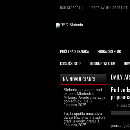
»
RSD SLOBODA
PROSLAVLJENI SPORTISTI
POČETNA STRANICA
FUDBALSKI KLUB
KUGLAŠKI KLUB
RUKOMETNI KLUB
HRV
DAILY A
NAJNOVIJI ČLANCI
Pod vods
Sloboda pobjedom nad
ekipom Mladosti u
priprema
Mrkonjić Gradu nastavlja
pobjednički niz
5.
Januara 2025.
8. Jula 
Tuzla uputila inicijativu
da se Nacionalni stadion
gradi u ovom gradu
3.
Januara 2025.
prema rije