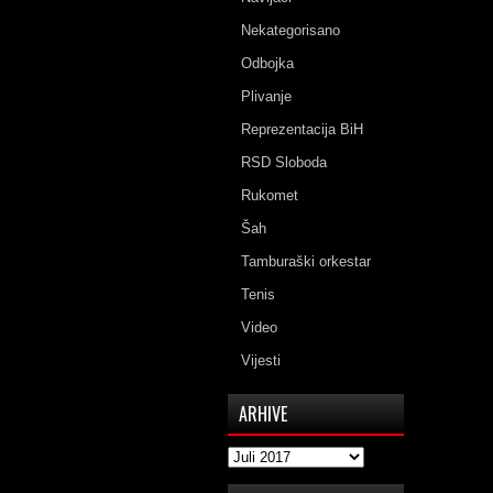
Nekategorisano
Odbojka
Plivanje
Reprezentacija BiH
RSD Sloboda
Rukomet
Šah
Tamburaški orkestar
Tenis
Video
Vijesti
ARHIVE
Arhive