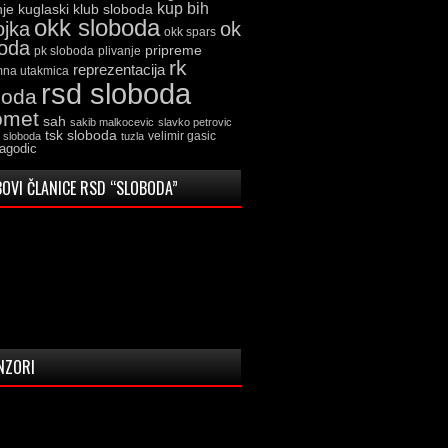
kup bih
kuglaski klub sloboda
nje
okk sloboda
ojka
ok
okk spars
boda
pripreme
pk sloboda
plivanje
rk
reprezentacija
mna utakmica
rsd sloboda
boda
omet
sah
sakib malkocevic
slavko petrovic
tsk sloboda
velimir gasic
k sloboda
tuzla
jagodic
OVI ČLANICE RSD “SLOBODA”
NZORI