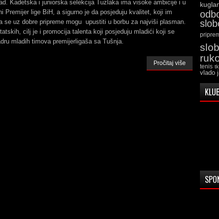
ad. Kadetska i juniorska selekcija Tuzlaka ima visoke ambicije i u
kugla
i Premijer lige BiH, a sigurno je da posjeduju kvalitet, koji im
odb
a se uz dobre pripreme mogu upustiti u borbu za najviši plasman.
slo
atskih, cilj je i promocija talenta koji posjeduju mladići koji se
pripre
dru mladih timova premijerligaša sa Tušnja.
slo
ruk
Pročitaj više
tenis
t
vlado 
KLUB
SPO