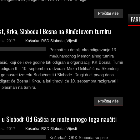
Pročitaj više
PAR
t, Krka, Sloboda i Bosna na Kinđetovom turniru
usta 2017.
Košarka
,
RSD Sloboda
,
Vijesti
Poznati su detalji oko odigravanja 13.
međunarodnog Memorijalnog turnira
ašić, koji će i ove godine biti odigran u organizaciji KK Bosna. Turnir
i odigran 9. i 10. septembra u dvorani Mirza Delibašić na Skenderiji,
e ga susret između Budućnosti i Slobode. Drugi duel prvog dana
igrat će Bosna i Krka, a isti timovi će 10. septembra razigravati i
 plasman na turniru.
Pročitaj više
u Slobodi: Od Gašića se može mnogo toga naučiti
usta 2017.
Košarka
,
RSD Sloboda
,
Vijesti
Košarkaši OKK Sloboda su prije