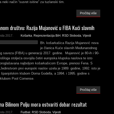
 neki način “susret isitine” za tuzlanski tim.
Pročitaj više
nom društvu: Razija Mujanović u FIBA Kući slavnih
usta 2017.
Košarka
,
Reprezentacija BiH
,
RSD Sloboda
,
Vijesti
Bh. košarkašica Razija Mujanović nova
je članica Kuće slavnih Međunarodnog
 saveza (FIBA) u generaciji 2017. godine. Mujanović je 80-ih i 90-
rošloga stoljeća osvojila četiri europska klupska naslova te isto
a proglašavana najboljom košarkašicom Evrope, prenosi Fena. S
Jedinstvom prvi europski naslov uzela je 1989. godine, 1992. isto je
 španjolskim klubom Dorna Godella, a 1994. i 1995. godine s
m klubom Pool Comense.
Pročitaj više
na Bilinom Polju mora ostvariti dobar rezultat
usta 2017.
Fudbal
,
RSD Sloboda
,
Vijesti