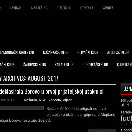
»
NAVIJAČI
MARKETING
GALERIJA
KONTAKT
ARHIVA
TAMBURAŠKI ORKESTAR
KOŠARKAŠKI KLUB
PLIVAČKI KLUB
ATLETSKI KLUB
AČKI KLUB
ŠAHOVSKI KLUB
KARATE KLUB
ODBOJKAŠKI KLUB
KLUB RS 
 ARCHIVES:
AUGUST 2017
OZN
eklasirala Borovo u prvoj prijateljskoj utakmici
usta 2017.
Košarka
,
RSD Sloboda
,
Vijesti
100 god
atleti
Košarkaši Slobode odigrali su prvu
saraje
prijateljsku utakmicu, gdje su u Mejdanu
fud
 ekipu Borova rezultato 102:73.
husref
slobod