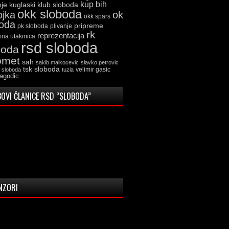
kup bih
kuglaski klub sloboda
nje
okk sloboda
ojka
ok
okk spars
boda
pripreme
pk sloboda
plivanje
rk
reprezentacija
mna utakmica
rsd sloboda
boda
omet
sah
sakib malkocevic
slavko petrovic
tsk sloboda
velimir gasic
k sloboda
tuzla
jagodic
OVI ČLANICE RSD “SLOBODA”
NZORI