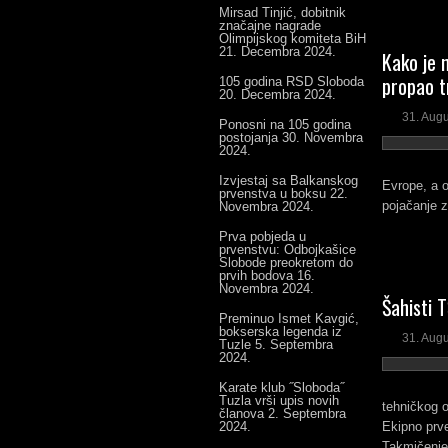
Mirsad Tinjić, dobitnik
značajne nagrade
Olimpijskog komiteta BiH
21. Decembra 2024.
Kako je 
propao t
105 godina RSD Sloboda
20. Decembra 2024.
31. Aug
Ponosni na 105 godina
postojanja
30. Novembra
2024.
Izvjestaj sa Balkanskog
Evrope, a o
prvenstva u boksu
22.
pojačanje z
Novembra 2024.
Prva pobjeda u
prvenstvu: Odbojkašice
Slobode preokretom do
prvih bodova
16.
Novembra 2024.
Šahisti 
Preminuo Ismet Kavgić,
bokserska legenda iz
31. Aug
Tuzle
5. Septembra
2024.
Karate klub ˝Sloboda˝
Tuzla vrši upis novih
tehničkog o
članova
2. Septembra
2024.
Ekipno prve
Takmičenje s