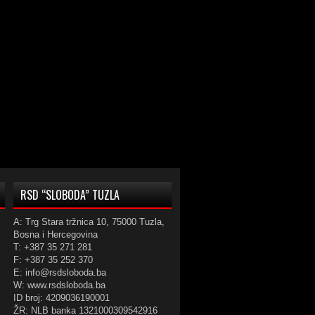
RSD “SLOBODA” TUZLA
A: Trg Stara tržnica 10, 75000 Tuzla,
Bosna i Hercegovina
T: +387 35 271 281
F: +387 35 252 370
E: info@rsdsloboda.ba
W: www.rsdsloboda.ba
ID broj: 4209036190001
ŽR: NLB banka 1321000309542916