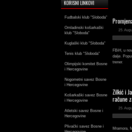
KORISNI LINKOVI
Fudbalski klub "Sloboda"
Promjena
Omladinski košarkaški
25. Aug
klub "Sloboda"
Kuglaški klub "Sloboda"
FBiH, u nov
Tenis klub "Sloboda"
dalje. Popu
trener.
Olimpijski komitet Bosne
i Hercegovine
Nogometni savez Bosne
i Hercegovine
Zilkić i 
Košarkaški savez Bosne
račune z
i Hercegovine
25. Aug
Atletski savez Bosne i
Hercegovine
Plivački savez Bosne i
Mramora, fu
Hercegovine