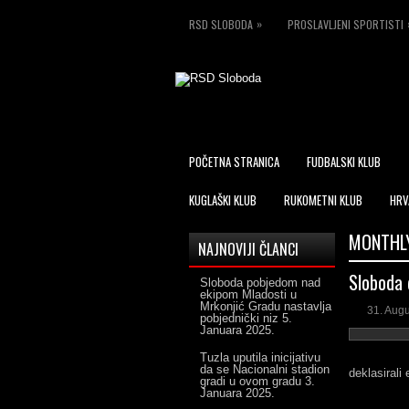
»
RSD SLOBODA
PROSLAVLJENI SPORTISTI
POČETNA STRANICA
FUDBALSKI KLUB
KUGLAŠKI KLUB
RUKOMETNI KLUB
HRV
MONTHLY
NAJNOVIJI ČLANCI
Sloboda d
Sloboda pobjedom nad
ekipom Mladosti u
Mrkonjić Gradu nastavlja
31. Aug
pobjednički niz
5.
Januara 2025.
Tuzla uputila inicijativu
da se Nacionalni stadion
deklasirali
gradi u ovom gradu
3.
Januara 2025.