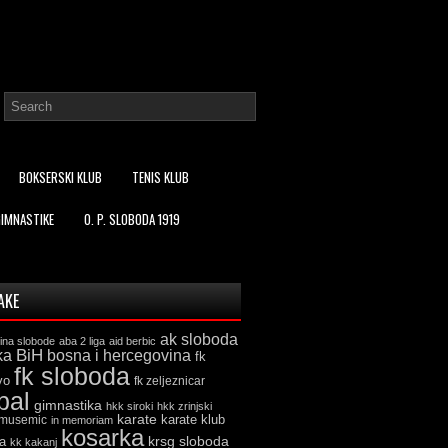
BOKSERSKI KLUB
TENIS KLUB
GIMNASTIKE
O. P. SLOBODA 1919
AKE
ak sloboda
ina slobode
aba 2 liga
aid berbic
ka
BiH
bosna i hercegovina
fk
fk sloboda
vo
fk zeljeznicar
bal
gimnastika
hkk siroki
hkk zrinjski
karate
karate klub
 musemic
in memoriam
kosarka
krsg sloboda
a
kk kakanj