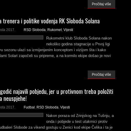
Pročitaj više
 trenera i politike vođenja RK Sloboda Solana
usta 2017.
RSD Sloboda
,
Rukomet
,
Vijesti
Rukometni klub Sloboda Solana nakon
nekoliko godina stagnacije u Prvoj ligi
u sezonu ulazi sa izmijenjenim konceptom i vizijom šta i kako
larni Solari započeli su pripreme, a na kormilo ekipe došao je novi
Pročitaj više
Jagodić najavili pobjedu, jer u protivnom treba položiti
a neuspjehe!
usta 2017.
Fudbal
,
RSD Sloboda
,
Vijesti
Nakon poraza od Zrinjskog na Tušnju, a
onda i pobjede u test utakmici protiv
dbaleri Slobode za vikend gostuju u Zenici kod ekipe Čelika i ta je