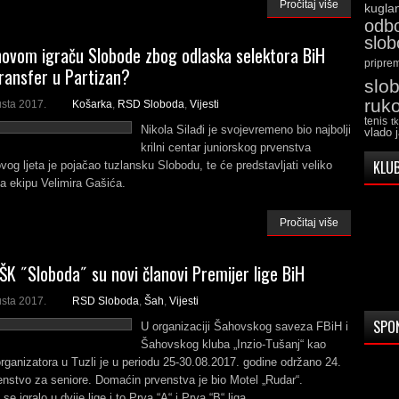
Pročitaj više
kugla
odb
slo
novom igraču Slobode zbog odlaska selektora BiH
pripre
ransfer u Partizan?
slo
ruk
usta 2017.
Košarka
,
RSD Sloboda
,
Vijesti
tenis
t
Nikola Silađi je svojevremeno bio najbolji
vlado 
krilni centar juniorskog prvenstva
KLUB
vog ljeta je pojačao tuzlansku Slobodu, te će predstavljati veliko
a ekipu Velimira Gašića.
Pročitaj više
TŠK ˝Sloboda˝ su novi članovi Premijer lige BiH
usta 2017.
RSD Sloboda
,
Šah
,
Vijesti
SPO
U organizaciji Šahovskog saveza FBiH i
Šahovskog kluba „Inzio-Tušanj“ kao
rganizatora u Tuzli je u periodu 25-30.08.2017. godine održano 24.
nstvo za seniore. Domaćin prvenstva je bio Motel „Rudar“.
e igralo u dvije lige i to Prva “A“ i Prva “B“ liga.