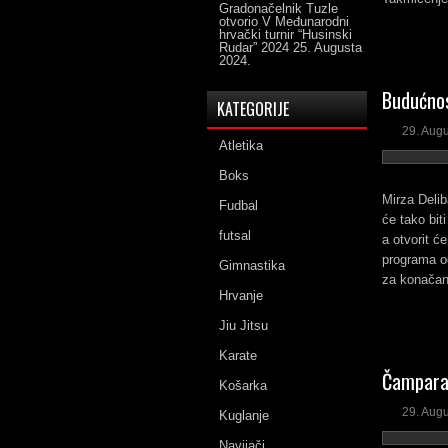
Gradonačelnik Tuzle
otvorio V Međunarodni
hrvački turnir “Husinski
Rudar” 2024
25. Augusta
2024.
Budućnos
KATEGORIJE
29. Aug
Atletika
Boks
Mirza Delib
Fudbal
će tako bit
futsal
a otvorit ć
programa od
Gimnastika
za konačan
Hrvanje
Jiu Jitsu
Karate
Čampara 
Košarka
29. Aug
Kuglanje
Navijači