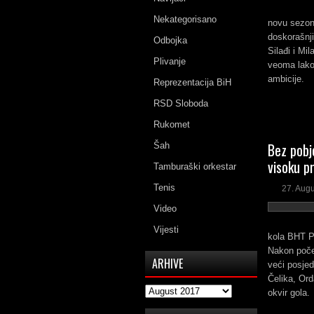
Nekategorisano
novu sezon
doskorašnji
Odbojka
Silađi i Mi
Plivanje
veoma lako
ambicije.
Reprezentacija BiH
RSD Sloboda
Rukomet
Bez pobj
Šah
visoku p
Tamburaški orkestar
Tenis
27. Aug
Video
Vijesti
kola BHT Pr
Nakon poče
ARHIVE
veći posjed
Čelika, Ord
Arhive
okvir gola.