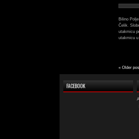
Bilino Polj
Čelik. Slob
utakmicu pr
utakmicu u
«
Older pos
FACEBOOK