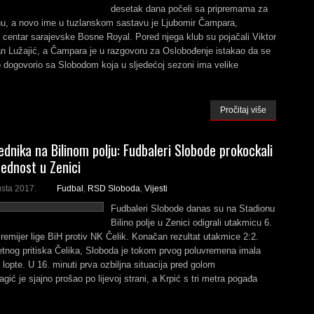
desetak dana počeli sa pripremama za
u, a novo ime u tuzlanskom sastavu je Ljubomir Čampara,
 centar sarajevske Bosne Royal. Pored njega klub su pojačali Viktor
lan Lužajić, a Čampara je u razgovoru za Oslobođenje istakao da se
 dogovorio sa Slobodom koja u sljedećoj sezoni ima velike
Pročitaj više
ednika na Bilinom polju: Fudbaleri Slobode prokockali
rednost u Zenici
usta 2017.
Fudbal
,
RSD Sloboda
,
Vijesti
Fudbaleri Slobode danas su na Stadionu
Bilino polje u Zenici odigrali utakmicu 6.
emijer lige BiH protiv NK Čelik. Konačan rezultat utakmice 2:2.
tnog pritiska Čelika, Sloboda je tokom prvog poluvremena imala
 lopte. U 16. minuti prva ozbiljna situacija pred golom
agić je sjajno prošao po lijevoj strani, a Krpić s tri metra pogađa