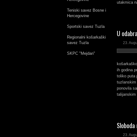
utakmica na
Teniski savez Bosne i
Hercegovine
Sportski savez Tuzla
U odabra
Regionalni košarkaški
savez Tuzla
23. Aug
SKPC "Mejdan"
košarkaškog
ih godina p
toliko put
tuzlanskim 
ponovila sa
talijanski
Sloboda 
23. Aug