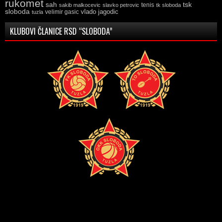
rukomet
tsk
sah
sakib malkocevic
slavko petrovic
tenis
tk sloboda
sloboda
vlado jagodic
velimir gasic
tuzla
KLUBOVI ČLANICE RSD “SLOBODA”