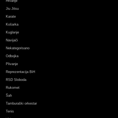
Hrvanje
Jiu Jitsu
Karate
Košarka
Kuglanje
Navijači
Nekategorisano
Odbojka
Plivanje
Reprezentacija BiH
RSD Sloboda
Rukomet
Šah
Tamburaški orkestar
Tenis