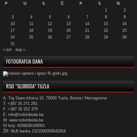
P
U
S
Č
P
S
N
1
2
3
4
5
6
7
8
9
10
11
12
13
14
15
16
17
18
19
20
21
22
23
24
25
26
27
28
29
30
31
« jun
aug »
FOTOGRAFIJA DANA
RSD “SLOBODA” TUZLA
A: Trg Stara tržnica 10, 75000 Tuzla, Bosna i Hercegovina
T: +387 35 271 281
F: +387 35 252 370
E: info@rsdsloboda.ba
W: www.rsdsloboda.ba
ID broj: 4209036190001
ŽR: NLB banka 1321000309542916