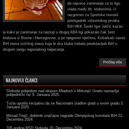
da najveće zanimanje za tu ligu
vlada među bh. klubovima. U
razgovoru za Sportske novosti
predsjednik višestrukog prvaka
BiH HKK Široki Igor Jelčić kazao
je kako je zanimanje za nastup u drugoj ABA ligi pokazalo čak šest
klubova iz Bosne i Hercegovine, a po njegovim riječima, Košarkaši savez
BiH nema izričitog stava koja bi dva kluba trebala predstavljati BiH u
drugom rangu regionalnog natjecanja.
Pročitaj više
NAJNOVIJI ČLANCI
Sloboda pobjedom nad ekipom Mladosti u Mrkonjić Gradu nastavlja
pobjednički niz
5. Januara 2025.
Tuzla uputila inicijativu da se Nacionalni stadion gradi u ovom gradu
3.
Januara 2025.
Mirsad Tinjić, dobitnik značajne nagrade Olimpijskog komiteta BiH
21.
Decembra 2024.
105 godina RSD Sloboda
20. Decembra 2024.