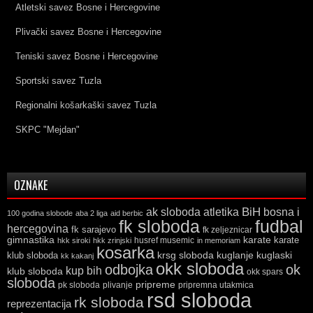
Atletski savez Bosne i Hercegovine
Plivački savez Bosne i Hercegovine
Teniski savez Bosne i Hercegovine
Sportski savez Tuzla
Regionalni košarkaški savez Tuzla
SKPC "Mejdan"
OZNAKE
ak sloboda
atletika
BiH
bosna i
100 godina slobode
aba 2 liga
aid berbic
fk sloboda
fudbal
hercegovina
fk sarajevo
fk zeljeznicar
gimnastika
karate
karate
husref musemic
hkk siroki
hkk zrinjski
in memoriam
kosarka
krsg sloboda
kuglaski
klub sloboda
kuglanje
kk kakanj
okk sloboda
odbojka
ok
kup bih
klub sloboda
okk spars
sloboda
pripreme
pk sloboda
plivanje
pripremna utakmica
rsd sloboda
rk sloboda
reprezentacija