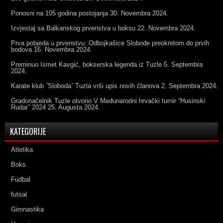
Ponosni na 105 godina postojanja
30. Novembra 2024.
Izvjestaj sa Balkanskog prvenstva u boksu
22. Novembra 2024.
Prva pobjeda u prvenstvu: Odbojkašice Slobode preokretom do prvih
bodova
16. Novembra 2024.
Preminuo Ismet Kavgić, bokserska legenda iz Tuzle
5. Septembra
2024.
Karate klub ˝Sloboda˝ Tuzla vrši upis novih članova
2. Septembra 2024.
Gradonačelnik Tuzle otvorio V Međunarodni hrvački turnir “Husinski
Rudar” 2024
25. Augusta 2024.
KATEGORIJE
Atletika
Boks
Fudbal
futsal
Gimnastika