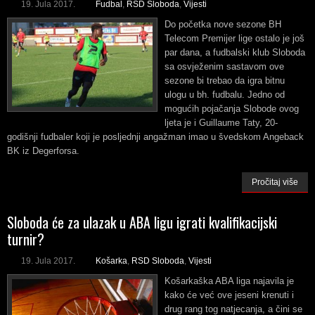
19. Jula 2017.
Fudbal
,
RSD Sloboda
,
Vijesti
Do početka nove sezone BH
Telecom Premijer lige ostalo je još
par dana, a fudbalski klub Sloboda
sa osvježenim sastavom ove
sezone bi trebao da igra bitnu
ulogu u bh. fudbalu. Jedno od
mogućih pojačanja Slobode ovog
ljeta je i Guillaume Taty, 20-
godišnji fudbaler koji je posljednji angažman imao u švedskom Angeback
BK iz Degerforsa.
Pročitaj više
Sloboda će za ulazak u ABA ligu igrati kvalifikacijski
turnir?
19. Jula 2017.
Košarka
,
RSD Sloboda
,
Vijesti
Košarkaška ABA liga najavila je
kako će već ove jeseni krenuti i
drug rang tog natjecanja, a čini se