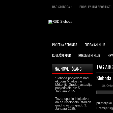
»
RSD SLOBODA
PROSLAVLJENI SPORTISTI
POČETNA STRANICA
FUDBALSKI KLUB
KUGLAŠKI KLUB
RUKOMETNI KLUB
HRV
TAG ARC
NAJNOVIJI ČLANCI
Sloboda u
Sloboda pobjedom nad
ekipom Mladosti u
Mrkonjić Gradu nastavlja
10. Okto
pobjednički niz
5.
Januara 2025.
Tuzla uputila inicijativu
da se Nacionalni stadion
prijateljsk
gradi u ovom gradu
3.
Premijer lig
Januara 2025.