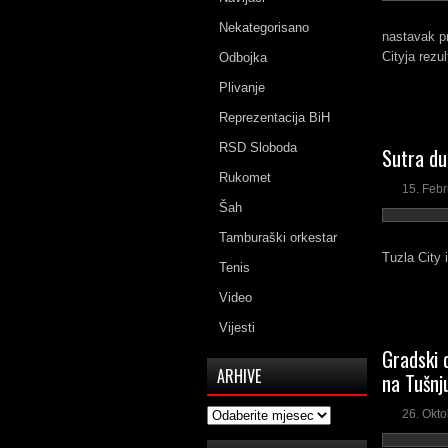
Nekategorisano
nastavak pr
Cityja rezul
Odbojka
Plivanje
Reprezentacija BiH
RSD Sloboda
Sutra du
Rukomet
15. Feb
Šah
Tamburaški orkestar
Tuzla City 
Tenis
Video
Vijesti
Gradski 
ARHIVE
na Tušnj
Arhive
26. Okto