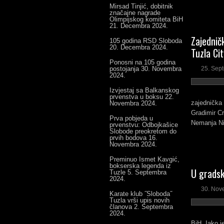
Mirsad Tinjić, dobitnik
značajne nagrade
Olimpijskog komiteta BiH
21. Decembra 2024.
Zajedničk
105 godina RSD Sloboda
20. Decembra 2024.
Tuzla Ci
Ponosni na 105 godina
postojanja
30. Novembra
25. Sep
2024.
Izvjestaj sa Balkanskog
prvenstva u boksu
22.
zajednička 
Novembra 2024.
Gradimir Cr
Prva pobjeda u
Nemanja Ni
prvenstvu: Odbojkašice
Slobode preokretom do
prvih bodova
16.
Novembra 2024.
Preminuo Ismet Kavgić,
bokserska legenda iz
U gradsk
Tuzle
5. Septembra
2024.
30. Nov
Karate klub ˝Sloboda˝
Tuzla vrši upis novih
članova
2. Septembra
2024.
BiH. Iako j