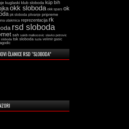
kup bih
kuglaski klub sloboda
nje
okk sloboda
ojka
ok
okk spars
boda
pripreme
pk sloboda
plivanje
rk
reprezentacija
mna utakmica
rsd sloboda
boda
omet
sah
sakib malkocevic
slavko petrovic
tsk sloboda
velimir gasic
k sloboda
tuzla
jagodic
OVI ČLANICE RSD “SLOBODA”
NZORI