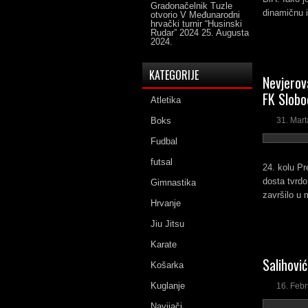
Gradonačelnik Tuzle
dinamičnu i
otvorio V Međunarodni
hrvački turnir “Husinski
Rudar” 2024
25. Augusta
2024.
KATEGORIJE
Nevjerova
FK Slobo
Atletika
Boks
31. Mart
Fudbal
futsal
24. kolu Pr
dosta tvrdo
Gimnastika
završilo u 
Hrvanje
Jiu Jitsu
Karate
Salihović
Košarka
Kuglanje
16. Feb
Navijači