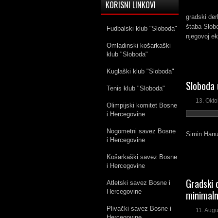
KORISNI LINKOVI
gradski der
štaba Slobo
Fudbalski klub "Sloboda"
njegovoj ek
Omladinski košarkaški
klub "Sloboda"
Kuglaški klub "Sloboda"
Sloboda 
Tenis klub "Sloboda"
13. Okto
Olimpijski komitet Bosne
i Hercegovine
Nogometni savez Bosne
Simin Hanu 
i Hercegovine
Košarkaški savez Bosne
i Hercegovine
Gradski d
Atletski savez Bosne i
Hercegovine
minimaln
Plivački savez Bosne i
11. Augu
Hercegovine