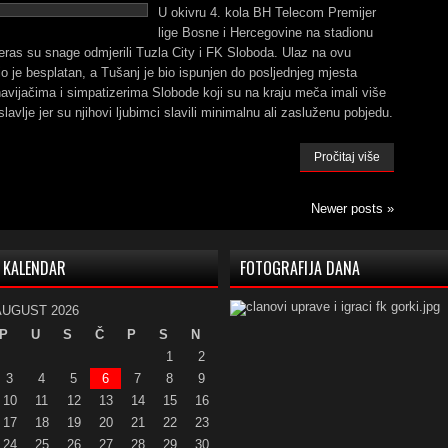
U okivru 4. kola BH Telecom Premijer
lige Bosne i Hercegovine na stadionu
ras su snage odmjerili Tuzla City i FK Sloboda. Ulaz na ovu
o je besplatan, a Tušanj je bio ispunjen do posljednjeg mjesta
vijačima i simpatizerima Slobode koji su na kraju meča imali više
slavlje jer su njihovi ljubimci slavili minimalnu ali zasluženu pobjedu.
Pročitaj više
Newer posts
»
KALENDAR
FOTOGRAFIJA DANA
AUGUST 2026
P
U
S
Č
P
S
N
1
2
3
4
5
6
7
8
9
10
11
12
13
14
15
16
17
18
19
20
21
22
23
24
25
26
27
28
29
30