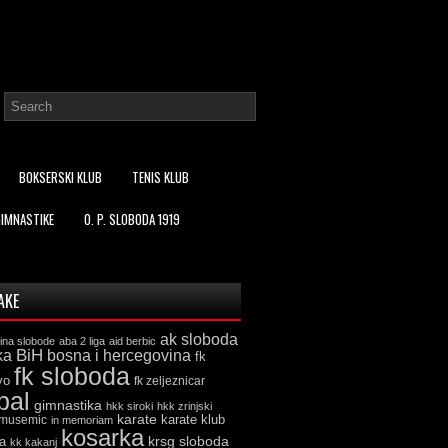
BOKSERSKI KLUB
TENIS KLUB
GIMNASTIKE
O. P. SLOBODA 1919
AKE
ak sloboda
ina slobode
aba 2 liga
aid berbic
ka
BiH
bosna i hercegovina
fk
fk sloboda
vo
fk zeljeznicar
bal
gimnastika
hkk siroki
hkk zrinjski
karate
karate klub
 musemic
in memoriam
kosarka
krsg sloboda
a
kk kakanj