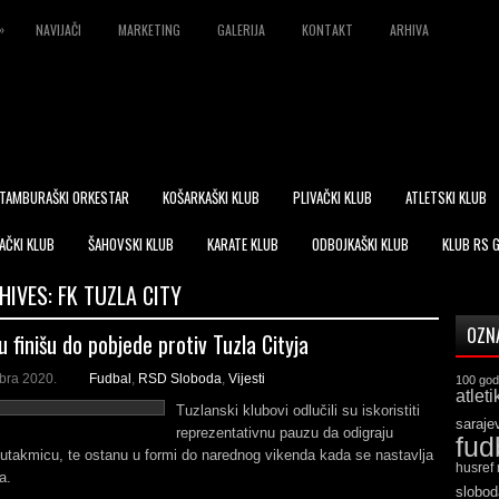
»
NAVIJAČI
MARKETING
GALERIJA
KONTAKT
ARHIVA
TAMBURAŠKI ORKESTAR
KOŠARKAŠKI KLUB
PLIVAČKI KLUB
ATLETSKI KLUB
AČKI KLUB
ŠAHOVSKI KLUB
KARATE KLUB
ODBOJKAŠKI KLUB
KLUB RS 
HIVES:
FK TUZLA CITY
OZN
 finišu do pobjede protiv Tuzla Cityja
bra 2020.
Fudbal
,
RSD Sloboda
,
Vijesti
100 god
atleti
Tuzlanski klubovi odlučili su iskoristiti
saraje
reprezentativnu pauzu da odigraju
fud
u utakmicu, te ostanu u formi do narednog vikenda kada se nastavlja
husref
a.
slobod