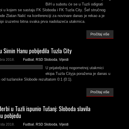
BiH u subotu će se u Tuzli odigrati
bi u kojem se sastaju FK Sloboda i FK Tuzla City. Šef stručnog
de Zlatan Nalić na konferenciji za novinare danas je rekao a je
ipi izuzetno bitna svaka prva nadolazeća utakmica.
Pročitaj više
u Simin Hanu pobijedila Tuzla City
bra 2018.
Fudbal
,
RSD Sloboda
,
Vijesti
U prijateljskoj nogometnoj utakmici
ekipa Tuzla Cityja poražena je danas u
od tuzlanske Slobode rezultatom 0:1 (0:1).
Pročitaj više
erbi u Tuzli ispunio Tušanj: Sloboda slavila
u pobjedu
sta 2018.
Fudbal
,
RSD Sloboda
,
Vijesti