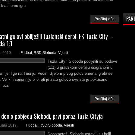
 kvaliternu igru.
PAR
Pročitaj više
tni golovi obilježili tuzlanski derbi: FK Tuzla City –
da 1:1
a 2019.
Fudbal
,
RSD Sloboda
,
Vijesti
Tuzla City i Sloboda podijelili su bodove
(1:1) u gradskom derbiju odigranom u
emijer lige na Tušnju. Većim dijelom prvog poluvremena igralo se
. Velikih šansi nije bilo, ali je zato gotovo sve što je pokušano
mreži.
Pročitaj više
 donio pobjedu Slobodi, prvi poraz Tuzla Cityja
ruara 2019.
Fudbal
,
RSD Sloboda
,
Vijesti
Nogometaši Slobode ostavili su bolji