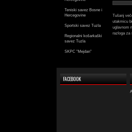
Teniski savez Bosne i
Hercegovine
Tušanj veče
utakmicu bi
Sportski savez Tuzla
uglavnom na
razloga za 
Regionalni košarkaški
savez Tuzla
SKPC "Mejdan"
FACEBOOK