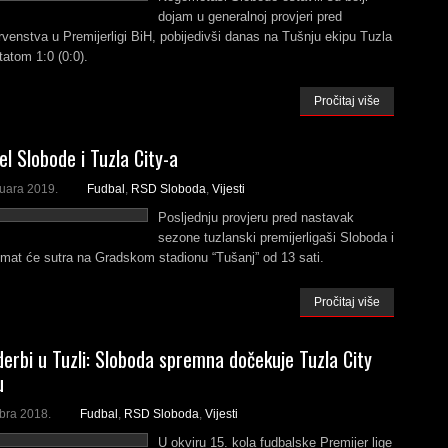
dojam u generalnoj provjeri pred
venstva u Premijerligi BiH, pobijedivši danas na Tušnju ekipu Tuzla
tatom 1:0 (0:0).
Pročitaj više
el Slobode i Tuzla City-a
ruara 2019.
Fudbal
,
RSD Sloboda
,
Vijesti
Posljednju provjeru pred nastavak
sezone tuzlanski premijerligaši Sloboda i
imat će sutra na Gradskom stadionu “Tušanj” od 13 sati.
Pročitaj više
derbi u Tuzli: Sloboda spremna dočekuje Tuzla City
u
bra 2018.
Fudbal
,
RSD Sloboda
,
Vijesti
U okviru 15. kola fudbalske Premijer lige