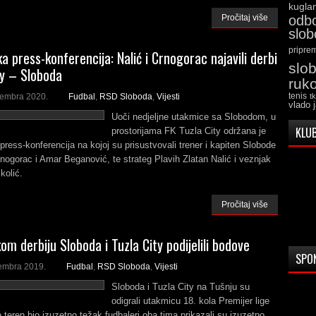
kugla
Pročitaj više
odb
slo
pripre
a press-konferencija: Nalić i Crnogorac najavili derbi
slo
ty – Sloboda
ruk
tembra 2020.
Fudbal
,
RSD Sloboda
,
Vijesti
tenis
t
vlado 
Uoči nedjeljne utakmice sa Slobodom, u
KLUB
prostorijama FK Tuzla City održana je
press-konferencija na kojoj su prisustvovali trener i kapiten Slobode
nogorac i Amar Beganović, te strateg Plavih Zlatan Nalić i veznjak
kolić.
Pročitaj više
om derbiju Sloboda i Tuzla City podijelili bodove
SPO
embra 2019.
Fudbal
,
RSD Sloboda
,
Vijesti
Sloboda i Tuzla City na Tušnju su
odigrali utakmicu 18. kola Premijer lige
e teren bio izuzetno težak fudbaleri oba tima prikazali su izuzetno