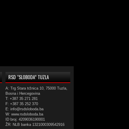
RSD “SLOBODA” TUZLA
A: Trg Stara tržnica 10, 75000 Tuzla,
Bosna i Hercegovina
T: +387 35 271 281
F: +387 35 252 370
E: info@rsdsloboda.ba
W: www.rsdsloboda.ba
ID broj: 4209036190001
ŽR: NLB banka 1321000309542916