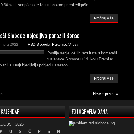
10:30 sati, saopćeno je iz tuzlanskog premijerligaša.
Pročitaj više
ši Slobode ubjedljivo porazili Borac
embra 2022.
RSD Sloboda
,
Rukomet
,
Vijesti
Poslije serije lošijih rezultata rukometaši
tuzlanske Slobode u 14. kolu Premijer
varili su najubjedljiviju pobjedu u sezoni.
Pročitaj više
ts
Newer posts
»
KALENDAR
FOTOGRAFIJA DANA
AUGUST 2026
P
U
S
Č
P
S
N