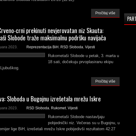
Pročitaj više
PAR
Crveno-crni prekinuti nevjerovatan niz Skauta:
ši Slobode traže maksimalnu podršku navijača
ruara 2023.
Reprezentacija BiH
,
RSD Sloboda
,
Vijesti
Rukometaši Slobode u petak, 3. marta u
18 sati, dočekuju prvoplasiranu ekipu
 Ljubuškog.
Pročitaj više
va: Sloboda u Bugojnu izrešetala mrežu Iskre
ruara 2023.
RSD Sloboda
,
Rukomet
,
Vijesti
Rukometaši Slobode nastavljaju
pobjednički niz. Večeras su u Bugojnu, u
emijer lige BiH, izrešetali mrežu Iskre pobijedivši rezultatom 42:27