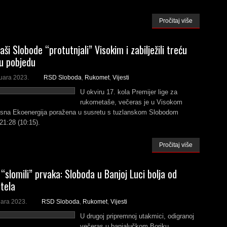
Pročitaj više
i Slobode “protutnjali” Visokim i zabilježili treću
u pobjedu
uara 2023.
RSD Sloboda
,
Rukomet
,
Vijesti
U okviru 17. kola Premijer lige za
rukometaše, večeras je u Visokom
na Ekoenergija poražena u susretu s tuzlanskom Slobodom
21:28 (10:15).
Pročitaj više
“slomili” prvaka: Sloboda u Banjoj Luci bolja od
tela
uara 2023.
RSD Sloboda
,
Rukomet
,
Vijesti
U drugoj pripremnoj utakmici, odigranoj
večeras u banjalučkom Boriku,