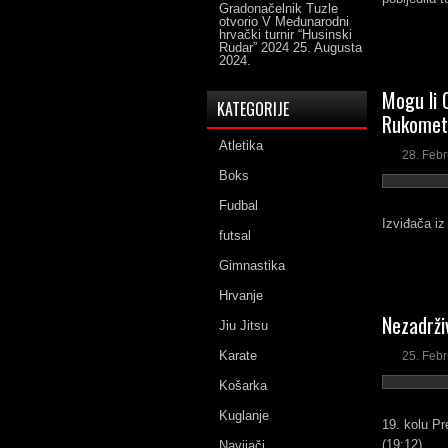
Gradonačelnik Tuzle
otvorio V Međunarodni
hrvački turnir “Husinski
Rudar” 2024
25. Augusta
2024.
Mogu li 
KATEGORIJE
Rukometa
Atletika
28. Feb
Boks
Fudbal
Izviđača iz
futsal
Gimnastika
Hrvanje
Nezadrži
Jiu Jitsu
Karate
25. Feb
Košarka
Kuglanje
19. kolu Pr
(19:12).
Navijači