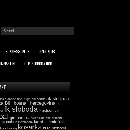
BOKSERSKI KLUB
TENIS KLUB
GIMNASTIKE
O. P. SLOBODA 1919
AKE
ak sloboda
ina slobode
aba 2 liga
aid berbic
ka
BiH
bosna i hercegovina
fk
fk sloboda
vo
fk zeljeznicar
bal
gimnastika
hkk siroki
hkk zrinjski
karate
karate klub
 musemic
in memoriam
kosarka
krsg sloboda
a
kk kakanj