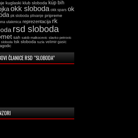
kup bih
kuglaski klub sloboda
nje
okk sloboda
ojka
ok
okk spars
boda
pripreme
pk sloboda
plivanje
rk
reprezentacija
mna utakmica
rsd sloboda
boda
omet
sah
sakib malkocevic
slavko petrovic
tsk sloboda
velimir gasic
k sloboda
tuzla
jagodic
OVI ČLANICE RSD “SLOBODA”
NZORI