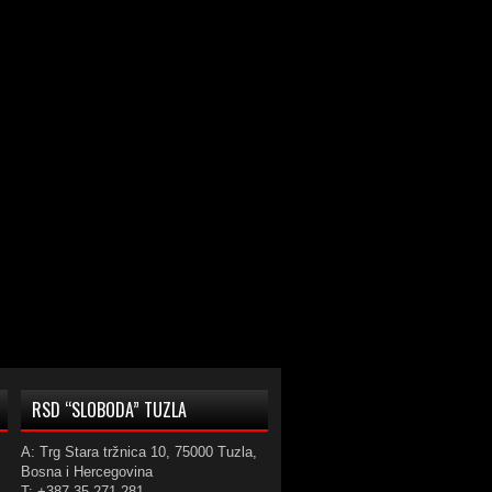
RSD “SLOBODA” TUZLA
A: Trg Stara tržnica 10, 75000 Tuzla,
Bosna i Hercegovina
T: +387 35 271 281