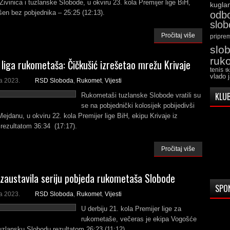
Živinica i tuzlanske Slobode, u okviru 23. kola Premijer lige BiH,
kugla
ršen bez pobjednika – 25:25 (12:13).
odb
slo
Pročitaj više
pripre
slo
ruk
 liga rukometaša: Čičkušić izrešetao mrežu Krivaje
tenis
t
vlado 
a 2023.
RSD Sloboda
,
Rukomet
,
Vijesti
KLUB
Rukometaši tuzlanske Slobode vratili su
se na pobjednički kolosijek pobijedivši
ejdanu, u okviru 22. kola Premijer lige BiH, ekipu Krivaje iz
rezultatom 36:34 (17:17).
Pročitaj više
zaustavila seriju pobjeda rukometaša Slobode
SPO
a 2023.
RSD Sloboda
,
Rukomet
,
Vijesti
U derbiju 21. kola Premijer lige za
rukometaše, večeras je ekipa Vogošće
tuzlansku Slobodu rezultatom 26:23 (11:12).