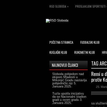
»
RSD SLOBODA
PROSLAVLJENI SPORTISTI
POČETNA STRANICA
FUDBALSKI KLUB
KUGLAŠKI KLUB
RUKOMETNI KLUB
HRV
TAG ARC
NAJNOVIJI ČLANCI
Remi u d
Sloboda pobjedom nad
ekipom Mladosti u
protiv K
Mrkonjić Gradu nastavlja
pobjednički niz
5.
Januara 2025.
25. Mart
Tuzla uputila inicijativu
da se Nacionalni stadion
gradi u ovom gradu
3.
Januara 2025.
sa službeni