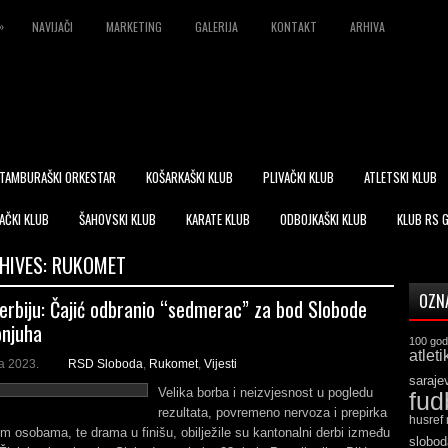
»
NAVIJAČI
MARKETING
GALERIJA
KONTAKT
ARHIVA
TAMBURAŠKI ORKESTAR
KOŠARKAŠKI KLUB
PLIVAČKI KLUB
ATLETSKI KLUB
AČKI KLUB
ŠAHOVSKI KLUB
KARATE KLUB
ODBOJKAŠKI KLUB
KLUB RS 
HIVES:
RUKOMET
OZN
erbiju: Čajić odbranio “sedmerac” za bod Slobode
onjuha
100 god
atleti
a 2023.
RSD Sloboda
,
Rukomet
,
Vijesti
saraje
Velika borba i neizvjesnost u pogledu
fud
rezultata, povremeno nervoza i prepirka
husref
m osobama, te drama u finišu, obilježile su kantonalni derbi između
slobod