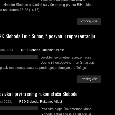
tuzlanske Slobode savladali su višestrukog prvaka BiH, ekipu
a rezultatom 23:22 (14:13).
Pročitaj više
RK Sloboda Emir Suhonjić pozvan u reprezentaciju
uara 2023.
RSD Sloboda
,
Rukomet
,
Vijesti
Selektor rukometne reprezentacije
Bosne i Hercegovine Irfan Smajlagić
spisak reprezentativaca za predstojeće okupljanje u Tešnju.
Pročitaj više
ozivka i prvi trening rukometaša Slobode
ra 2023.
RSD Sloboda
,
Rukomet
,
Vijesti
Prozivka ekipe Rukometnog kluba
Sloboda zakazana je za srijedu, 4.