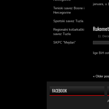
januara, u 
Teniski savez Bosne i
Hercegovine
Sportski savez Tuzla
Rukometa
Regionalni košarkaški
savez Tuzla
11. Dec
SKPC "Mejdan"
lige BiH ost
«
Older pos
FACEBOOK