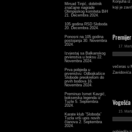
Konjuha iz 
Mirsad Tinjić, dobitnik
koji je zav
značajne nagrade
Olimpijskog komiteta BiH
21. Decembra 2024.
105 godina RSD Sloboda
20. Decembra 2024.
Premijer
Ponosni na 105 godina
postojanja
30. Novembra
2024.
17. Mart
Izvjestaj sa Balkanskog
prvenstva u boksu
22.
Novembra 2024.
večeras u M
Prva pobjeda u
Zavidovića 
prvenstvu: Odbojkašice
Slobode preokretom do
prvih bodova
16.
Novembra 2024.
Preminuo Ismet Kavgić,
bokserska legenda iz
Vogošća 
Tuzle
5. Septembra
2024.
15. Mart
Karate klub ˝Sloboda˝
Tuzla vrši upis novih
članova
2. Septembra
2024.
pobijedila 