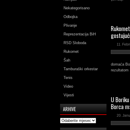
Nekategorisano
Odbojka
Plivanje
Rukometaš
gostujuć
Reprezentacija BiH
RSD Sloboda
11. Febr
Rukomet
Šah
domaća Bos
Tamburaški orkestar
rezultatom 
Tenis
Video
Vijesti
U Boriku 
Borca m:
ARHIVE
20. Jan
Arhive