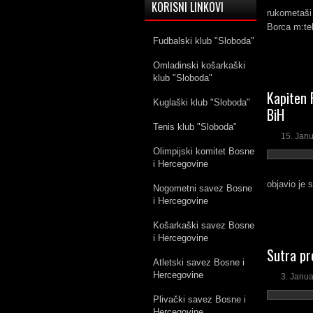
KORISNI LINKOVI
rukometaši 
Borca m:tel
Fudbalski klub "Sloboda"
Omladinski košarkaški
klub "Sloboda"
Kapiten 
Kuglaški klub "Sloboda"
BiH
Tenis klub "Sloboda"
15. Jan
Olimpijski komitet Bosne
i Hercegovine
objavio je 
Nogometni savez Bosne
i Hercegovine
Košarkaški savez Bosne
i Hercegovine
Sutra pr
Atletski savez Bosne i
Hercegovine
3. Janua
Plivački savez Bosne i
Hercegovine